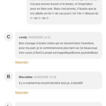
n'ai pas encore trouvé ni le temps, ni l'inspiration
pour en faire une. Mais c'est promis, il faudra que je
m'y attelle un<br /> de ces jours ! lol !<br /> Bisous<br
/> <br /> <br />
C
cendy
20/08/2008 14:41
Bon courage à toutes celles qui se lancent dans l'aventure,
pour ma part, je le commmencerai plus tard car j'ai beaucoup
d'en-cours à finirCe projet est magnifiqueBonne journéeBises
Répondre
B
Biscottine
20/08/2008 14:36
Il y a vraiment du boulot derrière tout ça, à bientôt!
Répondre