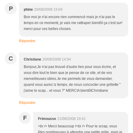
P
phine
20/08/2008 15:04
Bon moi je n'ai encore rien commencé mais je n'ai pas le
temps en ce momentr, je vais me rattraper bientôt ça c'est sur!
merci pour ces belles choses.
Répondre
C
Christiane
20/08/2008 14:54
Bonjour,Je n'ai pas trouvé d'autre lien pour vous écrire, et
vous dire tout le bien que je pense de ce site, et de vos
merveilleuses idées.Je me permets de vous demander,
quand vous aurez lz temps, de nous concocter une grillette "
j'aime le scap... et vous ?" MERCIA bientôtChristiane
Répondre
F
Frimousse
21/08/2008 19:41
<br /> Merci beaucoup !<br /> Pour le scrap, vous
êtes nombreuses à attendre une petite grille, mais je