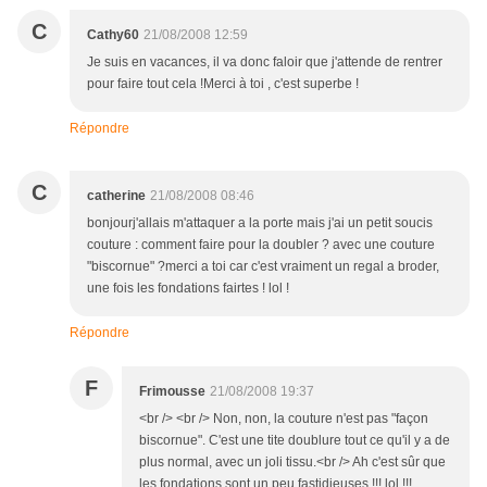
C
Cathy60
21/08/2008 12:59
Je suis en vacances, il va donc faloir que j'attende de rentrer
pour faire tout cela !Merci à toi , c'est superbe !
Répondre
C
catherine
21/08/2008 08:46
bonjourj'allais m'attaquer a la porte mais j'ai un petit soucis
couture : comment faire pour la doubler ? avec une couture
"biscornue" ?merci a toi car c'est vraiment un regal a broder,
une fois les fondations fairtes ! lol !
Répondre
F
Frimousse
21/08/2008 19:37
<br /> <br /> Non, non, la couture n'est pas "façon
biscornue". C'est une tite doublure tout ce qu'il y a de
plus normal, avec un joli tissu.<br /> Ah c'est sûr que
les fondations sont un peu fastidieuses !!! lol !!!