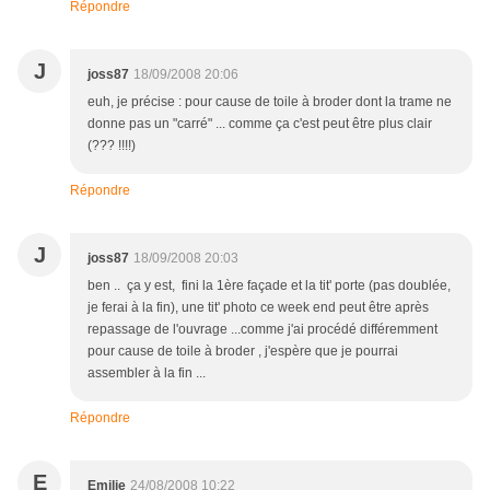
Répondre
J
joss87
18/09/2008 20:06
euh, je précise : pour cause de toile à broder dont la trame ne
donne pas un "carré" ... comme ça c'est peut être plus clair
(??? !!!!)
Répondre
J
joss87
18/09/2008 20:03
ben .. ça y est, fini la 1ère façade et la tit' porte (pas doublée,
je ferai à la fin), une tit' photo ce week end peut être après
repassage de l'ouvrage ...comme j'ai procédé différemment
pour cause de toile à broder , j'espère que je pourrai
assembler à la fin ...
Répondre
E
Emilie
24/08/2008 10:22