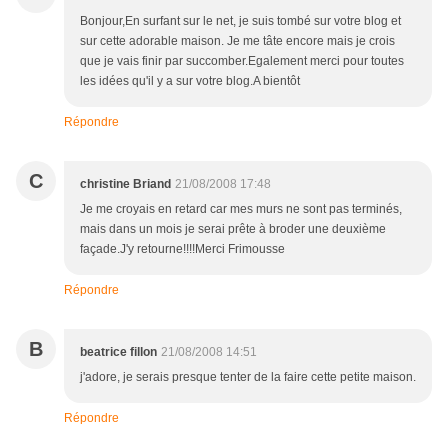
Bonjour,En surfant sur le net, je suis tombé sur votre blog et
sur cette adorable maison. Je me tâte encore mais je crois
que je vais finir par succomber.Egalement merci pour toutes
les idées qu'il y a sur votre blog.A bientôt
Répondre
C
christine Briand
21/08/2008 17:48
Je me croyais en retard car mes murs ne sont pas terminés,
mais dans un mois je serai prête à broder une deuxième
façade.J'y retourne!!!!Merci Frimousse
Répondre
B
beatrice fillon
21/08/2008 14:51
j'adore, je serais presque tenter de la faire cette petite maison.
Répondre