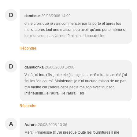
D
damfleur
20/08/2008 14:00
oh je crois que je vais commencer par la porte et après les
murs...après tout une maison peu avoir qu'une porte même si
les murs sont pas fait non ? hi hi hi !!!bisesdelfine
Répondre
D
danouchka
20/08/2008 14:00
Voilà j'ai tout (fils , toile etc..) les grilles , et ô miracle cet été j'ai
fini les "en cours" .Maintenant je n'ai aucune raison de ne pas
m'y mettre car j'adore cette petite maison avec tout son
intérieur!!!!!...je l'aurai ! je l'aurai ! lol
Répondre
A
Aurore
20/08/2008 13:36
Merci Frimousse !!! J'ai presque toute les fournitures il me