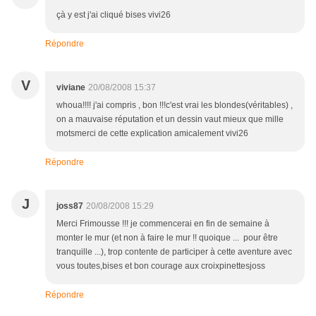
çà y est j'ai cliqué bises vivi26
Répondre
V
viviane
20/08/2008 15:37
whoua!!!! j'ai compris , bon !!!c'est vrai les blondes(véritables) ,
on a mauvaise réputation et un dessin vaut mieux que mille
motsmerci de cette explication amicalement vivi26
Répondre
J
joss87
20/08/2008 15:29
Merci Frimousse !!! je commencerai en fin de semaine à
monter le mur (et non à faire le mur !! quoique ... pour être
tranquille ...), trop contente de participer à cette aventure avec
vous toutes,bises et bon courage aux croixpinettesjoss
Répondre