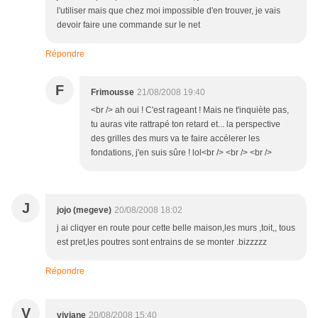
l'utiliser mais que chez moi impossible d'en trouver, je vais
devoir faire une commande sur le net
Répondre
F
Frimousse
21/08/2008 19:40
<br /> ah oui ! C'est rageant ! Mais ne t'inquiète pas,
tu auras vite rattrapé ton retard et... la perspective
des grilles des murs va te faire accélerer les
fondations, j'en suis sûre ! lol<br /> <br /> <br />
J
jojo (megeve)
20/08/2008 18:02
j ai cliqyer en route pour cette belle maison,les murs ,toit,, tous
est pret,les poutres sont entrains de se monter .bizzzzz
Répondre
V
viviane
20/08/2008 15:40