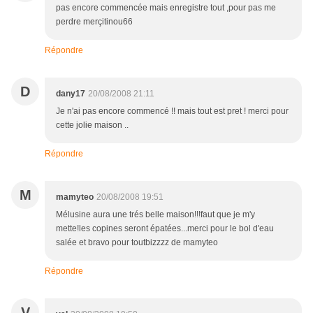
pas encore commencée mais enregistre tout ,pour pas me
perdre merçitinou66
Répondre
D
dany17
20/08/2008 21:11
Je n'ai pas encore commencé !! mais tout est pret ! merci pour
cette jolie maison ..
Répondre
M
mamyteo
20/08/2008 19:51
Mélusine aura une trés belle maison!!!faut que je m'y
mette!les copines seront épatées...merci pour le bol d'eau
salée et bravo pour toutbizzzz de mamyteo
Répondre
V