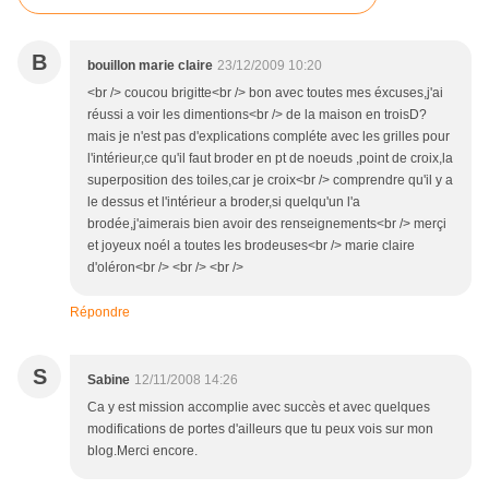
B
bouillon marie claire
23/12/2009 10:20
<br /> coucou brigitte<br /> bon avec toutes mes éxcuses,j'ai
réussi a voir les dimentions<br /> de la maison en troisD?
mais je n'est pas d'explications compléte avec les grilles pour
l'intérieur,ce qu'il faut broder en pt de noeuds ,point de croix,la
superposition des toiles,car je croix<br /> comprendre qu'il y a
le dessus et l'intérieur a broder,si quelqu'un l'a
brodée,j'aimerais bien avoir des renseignements<br /> merçi
et joyeux noél a toutes les brodeuses<br /> marie claire
d'oléron<br /> <br /> <br />
Répondre
S
Sabine
12/11/2008 14:26
Ca y est mission accomplie avec succès et avec quelques
modifications de portes d'ailleurs que tu peux vois sur mon
blog.Merci encore.