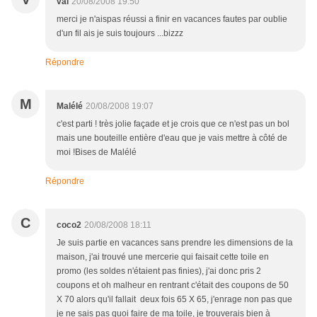
val
20/08/2008 19:50
merci je n'aispas réussi a finir en vacances fautes par oublie
d'un fil ais je suis toujours ...bizzz
Répondre
M
Malélé
20/08/2008 19:07
c'est parti ! très jolie façade et je crois que ce n'est pas un bol
mais une bouteille entière d'eau que je vais mettre à côté de
moi !Bises de Malélé
Répondre
C
coco2
20/08/2008 18:11
Je suis partie en vacances sans prendre les dimensions de la
maison, j'ai trouvé une mercerie qui faisait cette toile en
promo (les soldes n'étaient pas finies), j'ai donc pris 2
coupons et oh malheur en rentrant c'était des coupons de 50
X 70 alors qu'il fallait deux fois 65 X 65, j'enrage non pas que
je ne sais pas quoi faire de ma toile, je trouverais bien à