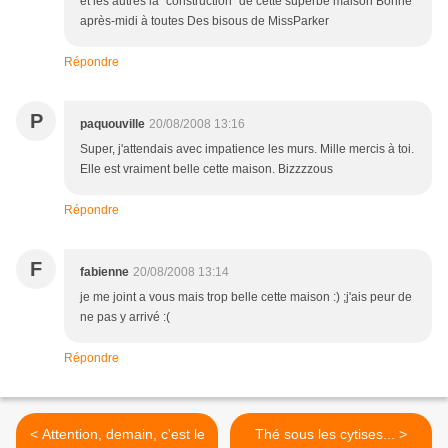
et les autres la "construction" de cette superbe maison Bonne
après-midi à toutes Des bisous de MissParker
Répondre
P
paquouville
20/08/2008 13:16
Super, j'attendais avec impatience les murs. Mille mercis à toi.
Elle est vraiment belle cette maison. Bizzzzous
Répondre
F
fabienne
20/08/2008 13:14
je me joint a vous mais trop belle cette maison :) ;j'ais peur de
ne pas y arrivé :(
Répondre
< Attention, demain, c'est le
Thé sous les cytises... >