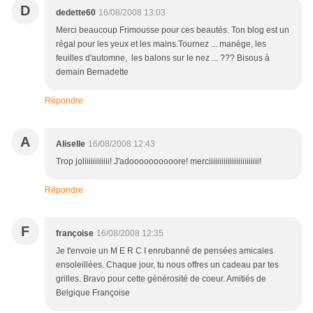
D
dedette60
16/08/2008 13:03
Merci beaucoup Frimousse pour ces beautés. Ton blog est un
régal pour les yeux et les mains.Tournez ... manège, les
feuilles d'automne, les balons sur le nez ... ??? Bisous à
demain Bernadette
Répondre
A
Aliselle
16/08/2008 12:43
Trop joliiiiiiiiiiii! J'adoooooooooore! merciiiiiiiiiiiiiiiiiiiiiiii!
Répondre
F
françoise
16/08/2008 12:35
Je t'envoie un M E R C I enrubanné de pensées amicales
ensoleillées. Chaque jour, tu nous offres un cadeau par tes
grilles. Bravo pour cette générosité de coeur. Amitiés de
Belgique Françoise