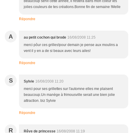
beaucoup servi cette année, il restera dans mon coeur les
jolies couleurs de tes créations.Bonne fin de semaine !Melle
Répondre
A
au petit cochon qui brode
16/08/2008 11:25
merci pôur ces grilles!pour demain je pense aux moulins a
vent il y en a de si beaux avec leurs ailes!
Répondre
S
Sylvie
16/08/2008 11:20
merci pour ses grillettes sur l'automne elles me plaisent
beaucoup.Un manège à frimousville serait une bien jolie
attraction. biz Sylvie
Répondre
R
Rêve de princesse
16/08/2008 11:19