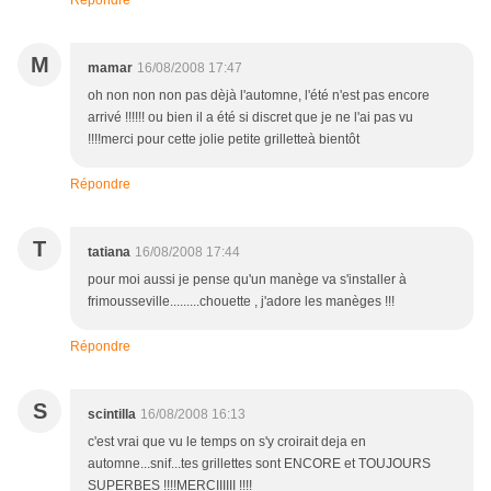
Répondre
M
mamar
16/08/2008 17:47
oh non non non pas dèjà l'automne, l'été n'est pas encore
arrivé !!!!!! ou bien il a été si discret que je ne l'ai pas vu
!!!!merci pour cette jolie petite grilletteà bientôt
Répondre
T
tatiana
16/08/2008 17:44
pour moi aussi je pense qu'un manège va s'installer à
frimousseville.........chouette , j'adore les manèges !!!
Répondre
S
scintilla
16/08/2008 16:13
c'est vrai que vu le temps on s'y croirait deja en
automne...snif...tes grillettes sont ENCORE et TOUJOURS
SUPERBES !!!!MERCIIIIII !!!!