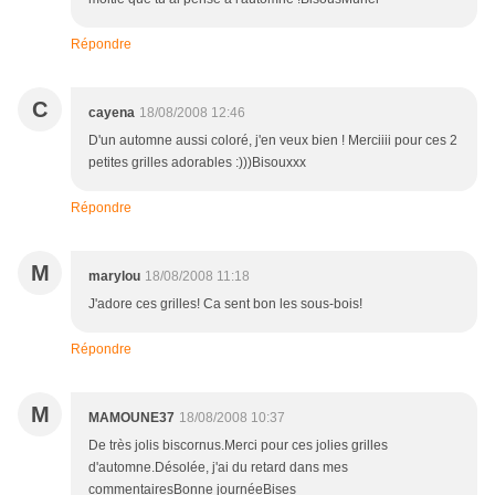
Répondre
C
cayena
18/08/2008 12:46
D'un automne aussi coloré, j'en veux bien ! Merciiii pour ces 2
petites grilles adorables :)))Bisouxxx
Répondre
M
marylou
18/08/2008 11:18
J'adore ces grilles! Ca sent bon les sous-bois!
Répondre
M
MAMOUNE37
18/08/2008 10:37
De très jolis biscornus.Merci pour ces jolies grilles
d'automne.Désolée, j'ai du retard dans mes
commentairesBonne journéeBises