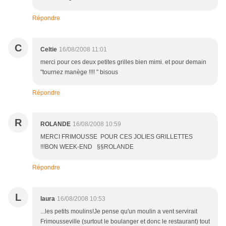
Répondre
C
Celtie
16/08/2008 11:01
merci pour ces deux petites grilles bien mimi. et pour demain
"tournez manège !!!! " bisous
Répondre
R
ROLANDE
16/08/2008 10:59
MERCI FRIMOUSSE POUR CES JOLIES GRILLETTES
!!!BON WEEK-END §§ROLANDE
Répondre
L
laura
16/08/2008 10:53
...les petits moulins!Je pense qu'un moulin a vent servirait
Frimousseville (surtout le boulanger et donc le restaurant) tout