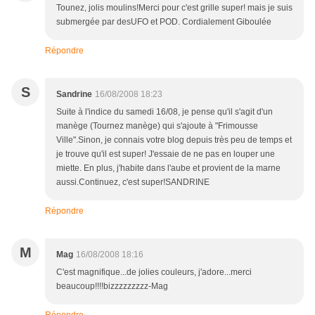
Tounez, jolis moulins!Merci pour c'est grille super! mais je suis
submergée par desUFO et POD. Cordialement Giboulée
Répondre
S
Sandrine
16/08/2008 18:23
Suite à l'indice du samedi 16/08, je pense qu'il s'agit d'un
manège (Tournez manège) qui s'ajoute à "Frimousse
Ville".Sinon, je connais votre blog depuis très peu de temps et
je trouve qu'il est super! J'essaie de ne pas en louper une
miette. En plus, j'habite dans l'aube et provient de la marne
aussi.Continuez, c'est super!SANDRINE
Répondre
M
Mag
16/08/2008 18:16
C'est magnifique...de jolies couleurs, j'adore...merci
beaucoup!!!!bizzzzzzzzz-Mag