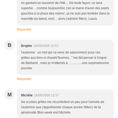
en gardant un souvenir de l'été.... De toute façon, ce sera
superbe ... comme toujours!Grr, j'en ai marre d'avoir des pieds
gauches à la place des mains!...je ne suis pas tombée dans la
marmitte du talent, moi!.... alors j'admire! Merci. Laura
Répondre
B
Brigitte
16/08/2008 10:52
l'automne : un mot qui va venir de saisonmerci pour ces
grilles aux tons si chauds"tournez..." me fait penser à l'orgue
de Barbarie , mais je m'attends à..................une surprisebonne
journée
Répondre
M
Michèle
16/08/2008 10:37
De si jolies grilles me réconfortent un peu pour l'arrivée de
l'automne que j'appréhende chaque année !!Merci de ta
générosité !Bon week end Michèle