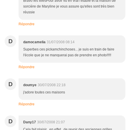
Bravo les fillesPour avoir vu en vrai l'étable et la maison de
sorcière de Maryline je vous assure qu'elles sont très bien
réussie
Répondre
D
damocamelia
31/07/2008 08:14
Superbes ces pickamchinchoses... je suis en train de faire
l'école que je ne manquerai pas de prendre en photo!!!!!
Répondre
D
doumye
30/07/2008 22:18
j'adore toutes ces maisons
Répondre
D
Dany17
30/07/2008 21:07
Cela fait plaisir , en effet , de revoir des anciennes grilles