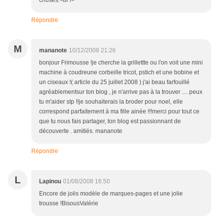
choses.<br />
Répondre
M
mananote
10/12/2008 21:26
bonjour Frimousse !je cherche la grillettte ou l'on voit une mini
machine à coudreune corbeille tricot, pstich et une bobine et
un ciseaux !( article du 25 juillet 2008 ) j'ai beau farfouillé
agréablementsur ton blog , je n'arrive pas à la trouver .... peux
tu m'aider stp !!je souhaiterais la broder pour noel, elle
correspond parfaitement à ma fille ainée !!!merci pour tout ce
que tu nous fais partager, ton blog est passionnant de
découverte . amitiés. mananote
Répondre
L
Lapinou
01/08/2008 16:50
Encore de jolis modèle de marques-pages et une jolie
trousse !BisousValérie