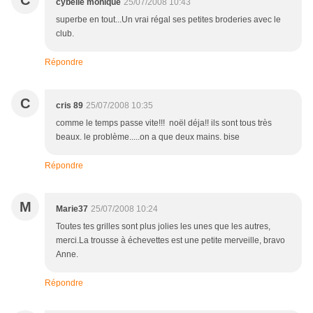
C
cybelle monique
25/07/2008 10:43
superbe en tout...Un vrai régal ses petites broderies avec le
club.
Répondre
C
cris 89
25/07/2008 10:35
comme le temps passe vite!!! noël déja!! ils sont tous très
beaux. le problème.....on a que deux mains. bise
Répondre
M
Marie37
25/07/2008 10:24
Toutes tes grilles sont plus jolies les unes que les autres,
merci.La trousse à échevettes est une petite merveille, bravo
Anne.
Répondre