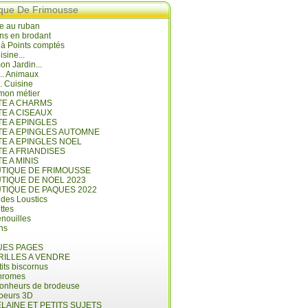
ique De Frimousse
e au ruban
ns en brodant
 à Points comptés
isine...
n Jardin...
... Animaux
.. Cuisine
mon métier
ITE A CHARMS
TE A CISEAUX
TE A EPINGLES
ITE A EPINGLES AUTOMNE
TE A EPINGLES NOEL
TE A FRIANDISES
TE A MINIS
UTIQUE DE FRIMOUSSE
UTIQUE DE NOEL 2023
UTIQUE DE PAQUES 2022
 des Loustics
ettes
nouilles
ins
ES PAGES
RILLES A VENDRE
its biscornus
hromes
bonheurs de brodeuse
coeurs 3D
LAINE ET PETITS SUJETS