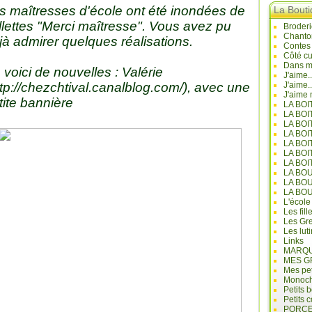
s maîtresses d'école ont été inondées de
La Bout
illettes "Merci maîtresse". Vous avez pu
Broderi
Chanto
jà admirer quelques réalisations.
Contes
Côté cu
Dans mo
 voici de nouvelles : Valérie
J'aime.
tp://chezchtival.canalblog.com/
), avec une
J'aime.
J'aime 
tite bannière
LA BO
LA BOI
LA BOI
LA BO
LA BOI
LA BOI
LA BOI
LA BO
LA BO
LA BO
L'école
Les fill
Les Gre
Les lut
Links
MARQU
MES G
Mes pet
Monoc
Petits 
Petits 
PORCE