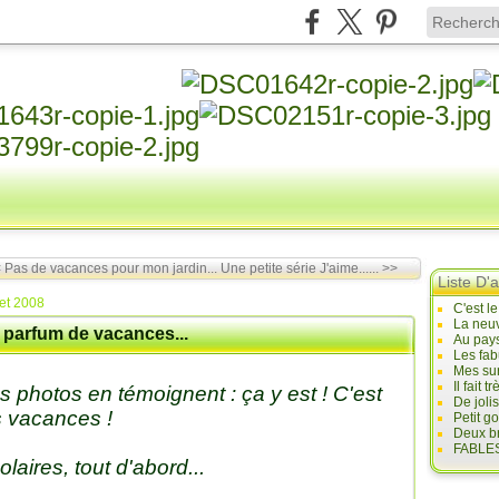
 Pas de vacances pour mon jardin...
Une petite série J'aime...... >>
Liste D'a
let 2008
C'est l
La neuv
 parfum de vacances...
Au pays
Les fab
Mes sur
Il fait
s photos en témoignent : ça y est ! C'est
De joli
s vacances !
Petit g
Deux br
FABLES
olaires, tout d'abord...