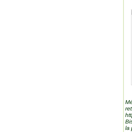
Mé
re
ht
Bi
la 