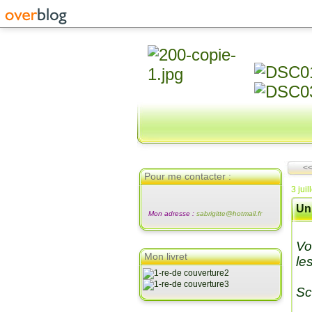
<<
Pour me contacter :
3 juil
Un
Mon adresse :
sabrigitte@hotmail.fr
Vo
Mon livret
le
Sc