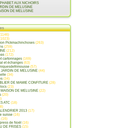
LPHABET AUX NICHOIRS
ARDIN DE MELUSINE
AISON DE MELUSINE
ies
(1146)
(1023)
tion Pickmachinchoses
(263)
ins
(259)
INE
(212)
pas
(172)
et cartonnages
(169)
tal et échanges
(63)
oniquesdefrimousse
(57)
E JARDIN DE MELUSINE
(44)
elle
(34)
es
(34)
ABLIER DE MAMIE CONFITURE
(28)
locs
(23)
A MAISON DE MELUSINE
(22)
s
(20)
)
ES ATC
(18)
8)
ALENDRIER 2013
(17)
e suisse
(16)
s
(16)
press de Noël
(16)
U DE FRISES
(15)