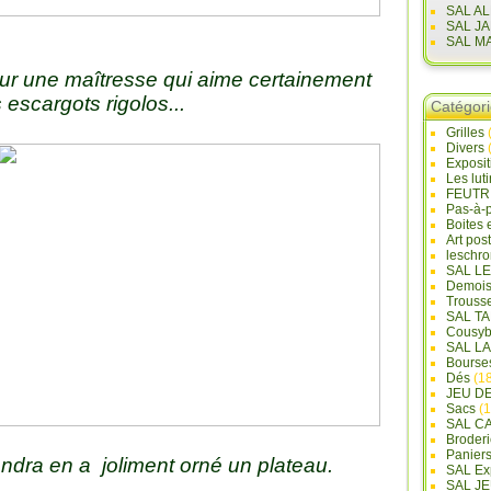
SAL A
SAL J
SAL M
ur une maîtresse qui aime certainement
s escargots rigolos...
Catégor
Grilles
Divers
Exposi
Les lut
FEUTR
Pas-à-
Boites 
Art pos
leschr
SAL L
Demois
Trouss
SAL T
Cousyb
SAL L
Bourse
Dés
(18
JEU D
Sacs
(1
SAL C
Broderi
Panier
ndra en a joliment orné un plateau.
SAL Ex
SAL JE