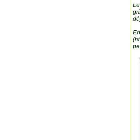
Le
gr
dé
En
(
ht
pe