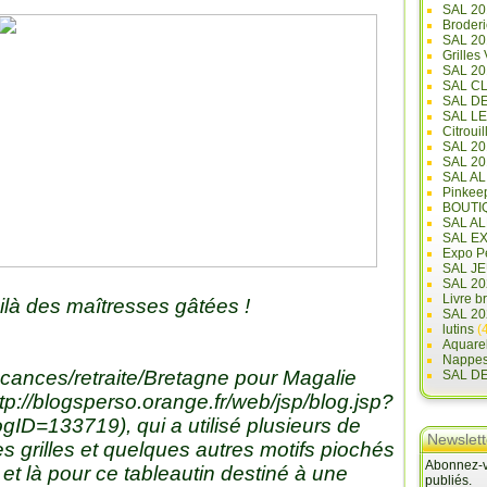
SAL 20
Broderi
SAL 2
Grilles
SAL 20
SAL C
SAL D
SAL L
Citrouil
SAL 2
SAL 20
SAL A
Pinkee
BOUTI
SAL A
SAL E
Expo Pe
SAL JE
SAL 20
Livre b
ilà des maîtresses gâtées !
SAL 20
lutins
(4
Aquare
Nappe
cances/retraite/Bretagne pour Magalie
SAL D
tp://blogsperso.orange.fr/web/jsp/blog.jsp?
ogID=133719
), qui a utilisé plusieurs de
Newslett
s grilles et quelques autres motifs piochés
Abonnez-vo
 et là pour ce tableautin destiné à une
publiés.