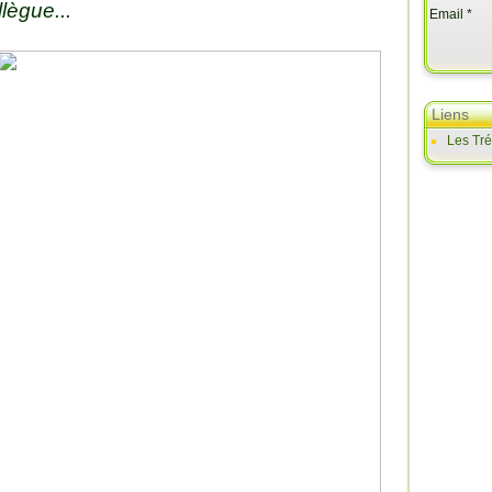
llègue...
Email
Liens
Les Tr