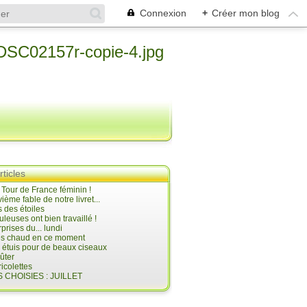
Connexion
+
Créer mon blog
rticles
e Tour de France féminin !
ième fable de notre livret...
 des étoiles
uleuses ont bien travaillé !
prises du... lundi
 très chaud en ce moment
s étuis pour de beaux ciseaux
oûter
icolettes
 CHOISIES : JUILLET