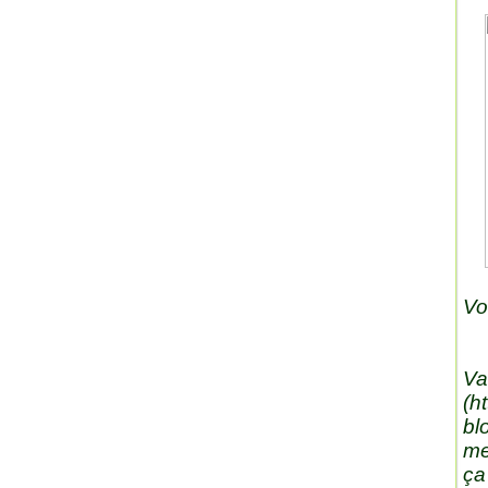
Vo
Va
(
ht
bl
me
ça