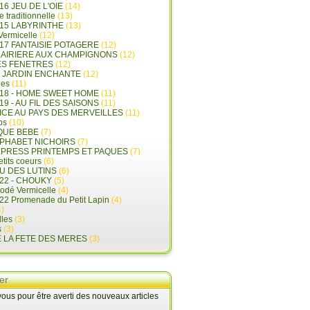
16 JEU DE L'OIE
(14)
e traditionnelle
(13)
015 LABYRINTHE
(13)
 Vermicelle
(12)
17 FANTAISIE POTAGERE
(12)
LAIRIERE AUX CHAMPIGNONS
(12)
ES FENETRES
(12)
E JARDIN ENCHANTE
(12)
les
(11)
018 - HOME SWEET HOME
(11)
19 - AU FIL DES SAISONS
(11)
LICE AU PAYS DES MERVEILLES
(11)
ps
(10)
QUE BEBE
(7)
LPHABET NICHOIRS
(7)
XPRESS PRINTEMPS ET PAQUES
(7)
tits coeurs
(6)
U DES LUTINS
(6)
22 - CHOUKY
(5)
rodé Vermicelle
(4)
22 Promenade du Petit Lapin
(4)
)
lles
(3)
s
(3)
E LA FETE DES MERES
(3)
er
us pour être averti des nouveaux articles