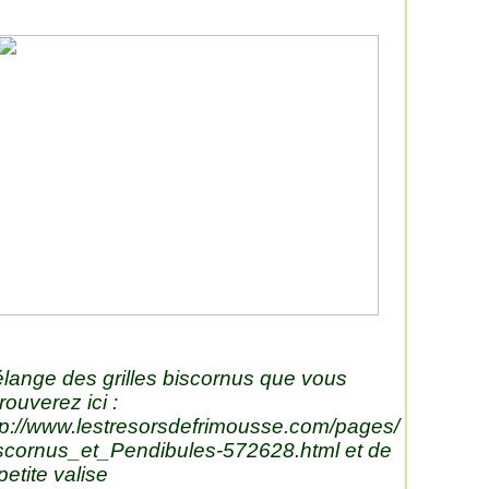
lange des grilles biscornus que vous
trouverez ici :
tp://www.lestresorsdefrimousse.com/pages/
scornus_et_Pendibules-572628.html
et de
petite valise