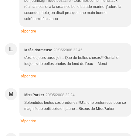
bonjourmagnifique bestiaire - tous mes compliments aux
réalisatrices et à la créatrice belle balade marine, j'adore la
seconde photo, on dirait presque une main bonne
soiréeamitiés nanou
Répondre
L
la fée dormeuse
20/05/2008 22:45
c'est toujours aussi joli... Que de belles choses!!! Génial et
toujours de belles photos du fond de l'eau.... Merci....
Répondre
M
MissParker
20/05/2008 22:24
Splendides toutes ces broderies !!!J'ai une préfénrece pour ce
magnifique petit poisson jaune ...Bisous de MissParker
Répondre