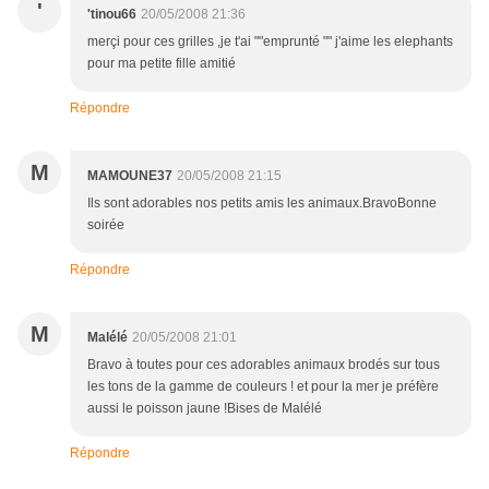
'
'tinou66
20/05/2008 21:36
merçi pour ces grilles ,je t'ai ""emprunté "" j'aime les elephants
pour ma petite fille amitié
Répondre
M
MAMOUNE37
20/05/2008 21:15
Ils sont adorables nos petits amis les animaux.BravoBonne
soirée
Répondre
M
Malélé
20/05/2008 21:01
Bravo à toutes pour ces adorables animaux brodés sur tous
les tons de la gamme de couleurs ! et pour la mer je préfère
aussi le poisson jaune !Bises de Malélé
Répondre