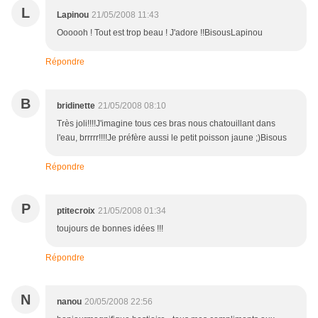
L
Lapinou
21/05/2008 11:43
Oooooh ! Tout est trop beau ! J'adore !!BisousLapinou
Répondre
B
bridinette
21/05/2008 08:10
Très joli!!!!J'imagine tous ces bras nous chatouillant dans
l'eau, brrrrr!!!!Je préfère aussi le petit poisson jaune ;)Bisous
Répondre
P
ptitecroix
21/05/2008 01:34
toujours de bonnes idées !!!
Répondre
N
nanou
20/05/2008 22:56