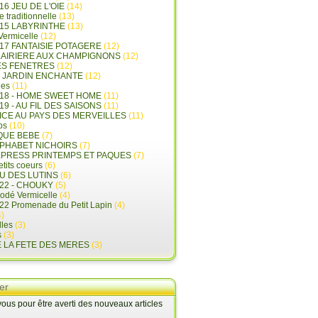
16 JEU DE L'OIE
(14)
e traditionnelle
(13)
015 LABYRINTHE
(13)
 Vermicelle
(12)
17 FANTAISIE POTAGERE
(12)
LAIRIERE AUX CHAMPIGNONS
(12)
ES FENETRES
(12)
E JARDIN ENCHANTE
(12)
les
(11)
018 - HOME SWEET HOME
(11)
19 - AU FIL DES SAISONS
(11)
LICE AU PAYS DES MERVEILLES
(11)
ps
(10)
QUE BEBE
(7)
LPHABET NICHOIRS
(7)
XPRESS PRINTEMPS ET PAQUES
(7)
tits coeurs
(6)
U DES LUTINS
(6)
22 - CHOUKY
(5)
rodé Vermicelle
(4)
22 Promenade du Petit Lapin
(4)
)
lles
(3)
s
(3)
E LA FETE DES MERES
(3)
er
us pour être averti des nouveaux articles