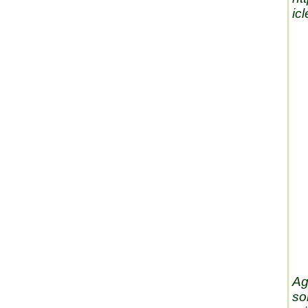
ic
Ag
so