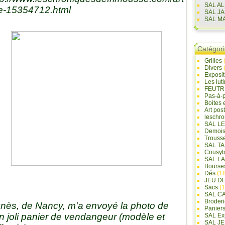
SAL A
le-15354712.html
SAL J
SAL M
Catégor
Grilles
Divers
Exposi
Les lut
FEUTR
Pas-à-
Boites 
Art pos
leschr
SAL L
Demois
Trouss
SAL T
Cousyb
SAL L
Bourse
Dés
(18
JEU D
Sacs
(1
SAL C
Broderi
nès, de Nancy, m'a envoyé la photo de
Panier
n joli panier de vendangeur (modèle et
SAL Ex
SAL JE