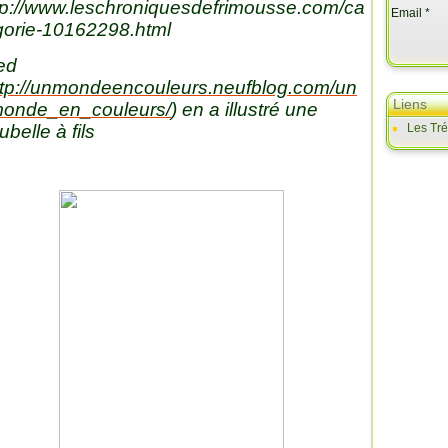
tp://www.leschroniquesdefrimousse.com/ca
Email
gorie-10162298.html
ed
ttp://unmondeencouleurs.neufblog.com/un
Liens
onde_en_couleurs/
) en a illustré une
ubelle à fils
Les Tr