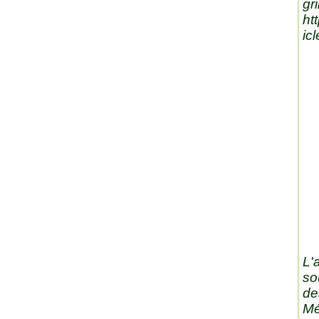
gri
ht
ic
L'
so
de
Mé