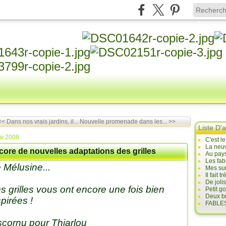
<< Dans nos vrais jardins, il...
Nouvelle promenade dans les... >>
Liste D'a
ai 2008
C'est l
La neuv
core de nouvelles adaptations des grilles
Au pays
Les fab
 Mélusine...
Mes sur
Il fait
De joli
s grilles vous ont encore une fois bien
Petit g
Deux br
spirées !
FABLES
scornu pour Thiarlou