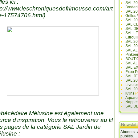
lles ici :
SAL 20
Broderi
tp://www.leschroniquesdefrimousse.com/art
SAL 2
le-17574706.html
)
Grilles
SAL 20
SAL C
SAL D
SAL L
Citrouil
SAL 2
SAL 20
SAL A
Pinkee
BOUTI
SAL A
SAL E
Expo Pe
SAL JE
SAL 20
Livre b
SAL 20
lutins
(4
Aquare
Nappe
SAL D
abécédaire Mélusine est également une
urce d'inspiration. Vous le retrouverez au fil
Newslett
s pages de la catégorie SAL Jardin de
Abonnez-vo
lusine :
publiés.