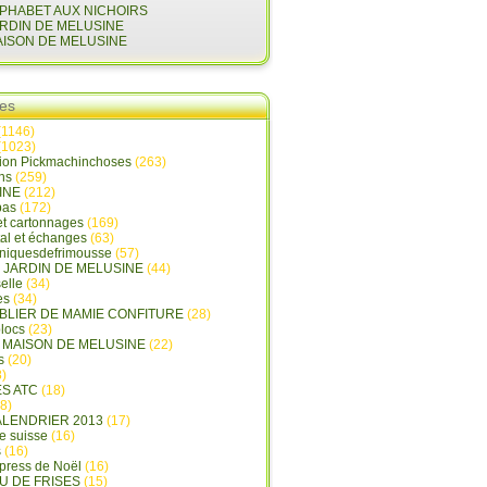
LPHABET AUX NICHOIRS
ARDIN DE MELUSINE
AISON DE MELUSINE
ies
(1146)
(1023)
tion Pickmachinchoses
(263)
ins
(259)
INE
(212)
pas
(172)
et cartonnages
(169)
tal et échanges
(63)
oniquesdefrimousse
(57)
E JARDIN DE MELUSINE
(44)
elle
(34)
es
(34)
ABLIER DE MAMIE CONFITURE
(28)
locs
(23)
A MAISON DE MELUSINE
(22)
s
(20)
)
ES ATC
(18)
8)
ALENDRIER 2013
(17)
e suisse
(16)
s
(16)
press de Noël
(16)
U DE FRISES
(15)