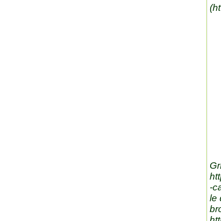
(
h
Gri
ht
-c
le
br
ht