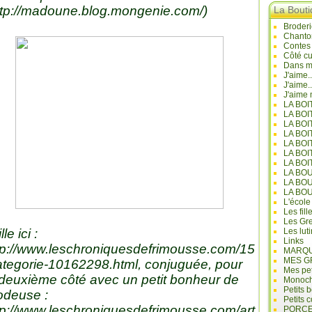
ttp://madoune.blog.mongenie.com/
)
La Bout
Broderi
Chanto
Contes
Côté cu
Dans mo
J'aime.
J'aime.
J'aime 
LA BO
LA BOI
LA BOI
LA BO
LA BOI
LA BOI
LA BOI
LA BO
LA BO
LA BO
L'école
Les fill
Les Gre
lle ici :
Les lut
Links
tp://www.leschroniquesdefrimousse.com/15
MARQU
MES G
ategorie-10162298.html
, conjuguée, pour
Mes pet
 deuxième côté avec un petit bonheur de
Monoc
Petits 
odeuse :
Petits 
tp://www.leschroniquesdefrimousse.com/art
PORCE