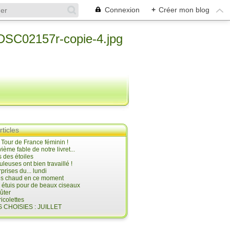
Connexion
+
Créer mon blog
rticles
e Tour de France féminin !
ième fable de notre livret...
 des étoiles
uleuses ont bien travaillé !
prises du... lundi
 très chaud en ce moment
s étuis pour de beaux ciseaux
oûter
icolettes
 CHOISIES : JUILLET