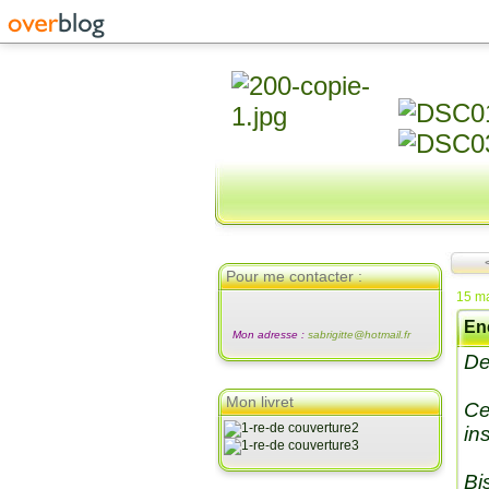
Pour me contacter :
15 m
En
Mon adresse :
sabrigitte@hotmail.fr
De
Mon livret
Ce
in
Bi