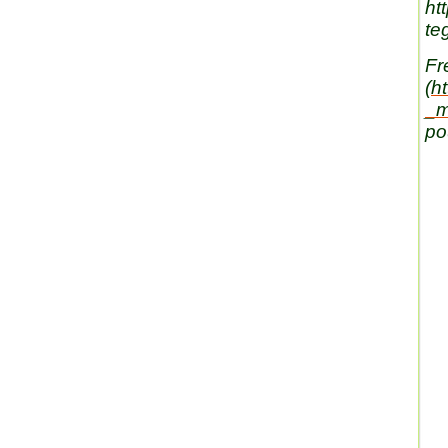
ht
te
Fr
(
h
_m
po