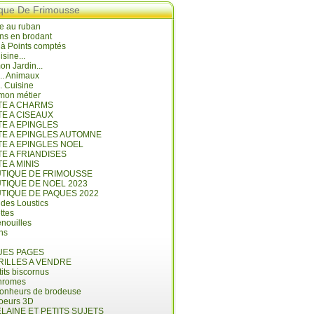
ique De Frimousse
e au ruban
ns en brodant
 à Points comptés
isine...
n Jardin...
... Animaux
.. Cuisine
mon métier
ITE A CHARMS
TE A CISEAUX
TE A EPINGLES
ITE A EPINGLES AUTOMNE
TE A EPINGLES NOEL
TE A FRIANDISES
TE A MINIS
UTIQUE DE FRIMOUSSE
UTIQUE DE NOEL 2023
UTIQUE DE PAQUES 2022
 des Loustics
ettes
nouilles
ins
ES PAGES
RILLES A VENDRE
its biscornus
hromes
bonheurs de brodeuse
coeurs 3D
LAINE ET PETITS SUJETS