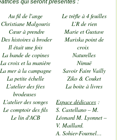
éatrices qui seront présentes :
Au fil de l'ange
Le trèfle à 4 feuilles
Christiane Malgouris
L’R de rien
Cœur à prendre
Marie et Gustave
Des histoires à broder
Mariska point de
Il était une fois
croix
La bande de copines
Naturelles
La croix et la manière
Nimuë
La mer à la campagne
Savoir Faire Vailly
La petite échelle
Ziko & Couket
L'atelier des fées
La boite à livres
brodeuses
L'atelier des songes
Espace dédicaces
:
Le comptoir des fils
S. Castellano – M.
Le lin d'ACB
Léonard M. Lyonnet –
V. Maillard.
A. Sohier-Fournel…