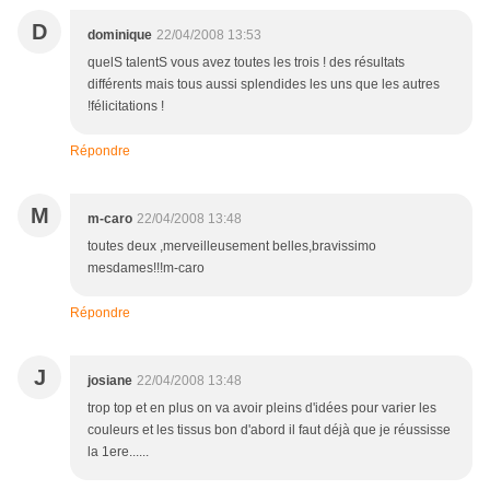
D
dominique
22/04/2008 13:53
quelS talentS vous avez toutes les trois ! des résultats
différents mais tous aussi splendides les uns que les autres
!félicitations !
Répondre
M
m-caro
22/04/2008 13:48
toutes deux ,merveilleusement belles,bravissimo
mesdames!!!m-caro
Répondre
J
josiane
22/04/2008 13:48
trop top et en plus on va avoir pleins d'idées pour varier les
couleurs et les tissus bon d'abord il faut déjà que je réussisse
la 1ere......