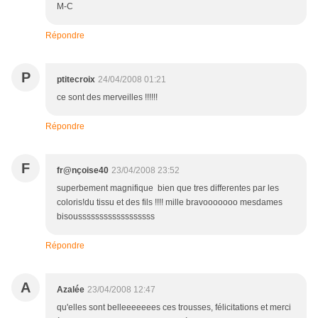
M-C
Répondre
P
ptitecroix
24/04/2008 01:21
ce sont des merveilles !!!!!!
Répondre
F
fr@nçoise40
23/04/2008 23:52
superbement magnifique bien que tres differentes par les
coloris!du tissu et des fils !!!! mille bravooooooo mesdames
bisoussssssssssssssssss
Répondre
A
Azalée
23/04/2008 12:47
qu'elles sont belleeeeeees ces trousses, félicitations et merci