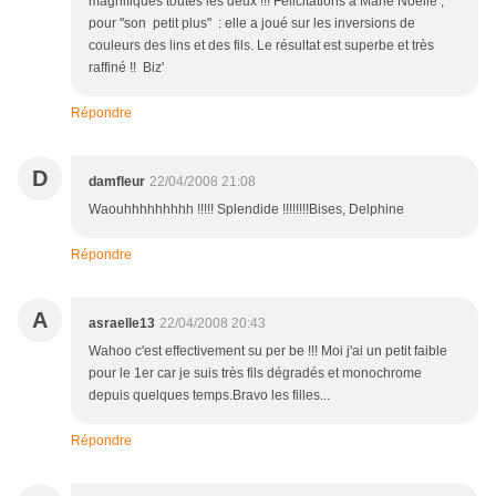
magnifiques toutes les deux !!! Félicitations à Marie Noëlle ,
pour "son petit plus" : elle a joué sur les inversions de
couleurs des lins et des fils. Le résultat est superbe et très
raffiné !! Biz'
Répondre
D
damfleur
22/04/2008 21:08
Waouhhhhhhhhh !!!!! Splendide !!!!!!!!Bises, Delphine
Répondre
A
asraelle13
22/04/2008 20:43
Wahoo c'est effectivement su per be !!! Moi j'ai un petit faible
pour le 1er car je suis très fils dégradés et monochrome
depuis quelques temps.Bravo les filles...
Répondre