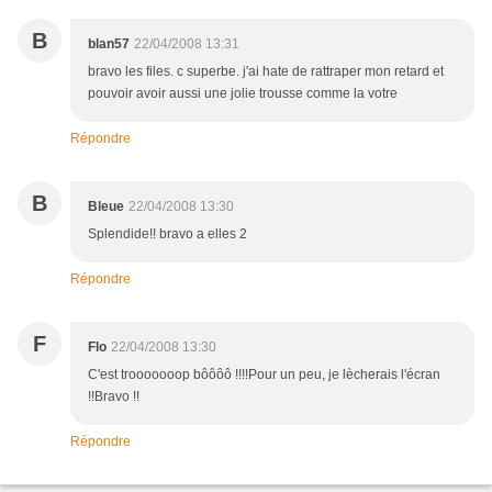
B
blan57
22/04/2008 13:31
bravo les files. c superbe. j'ai hate de rattraper mon retard et
pouvoir avoir aussi une jolie trousse comme la votre
Répondre
B
Bleue
22/04/2008 13:30
Splendide!! bravo a elles 2
Répondre
F
Flo
22/04/2008 13:30
C'est trooooooop bôôôô !!!!Pour un peu, je lècherais l'écran
!!Bravo !!
Répondre