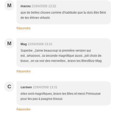
M
maxou
22/04/2008 13:32
que de belles choses comme d'habitude que tu dois être fière
de tes élèves virtuels
Répondre
M
Mag
22/04/2008 13:31
Superbe...j'aime beaucoup la première version qui
est...whaoooo...la seconde magnifique aussi...joli choix de
tissus...on va voir des merveilles...bravo les filles!Bizz-Mag
Répondre
C
carmen
22/04/2008 13:31
elles sont magnifiques, bravo les filles et merci Frimousse
pour tes pas à pasgros bisous
Répondre