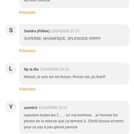
les filles !Annick
Répondre
S
Sandra (Féline)
22/04/2008 15:21
SUPERBE, MAGNIFIQUE, SPLENDIDE !!!!!!!!!!!!!
Répondre
L
lily la fée
22/04/2008 15:14
Waouh, je suis sur les fesses. Pincez mo, je rêve!!!
Répondre
Y
yannick
22/04/2008 15:13
superbes toutes les 2....... un vrai bonheur.... je t'envoie les
photos de la mienne que j'ai terminé à. 15h00 bisous et merci
pour ce pas à pas génial.yannick