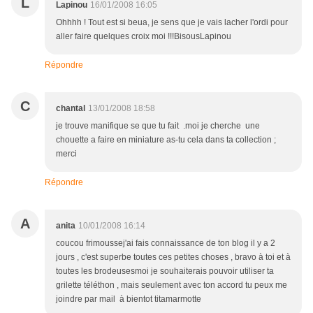
L
Lapinou
16/01/2008 16:05
Ohhhh ! Tout est si beua, je sens que je vais lacher l'ordi pour
aller faire quelques croix moi !!!BisousLapinou
Répondre
C
chantal
13/01/2008 18:58
je trouve manifique se que tu fait .moi je cherche une
chouette a faire en miniature as-tu cela dans ta collection ;
merci
Répondre
A
anita
10/01/2008 16:14
coucou frimoussej'ai fais connaissance de ton blog il y a 2
jours , c'est superbe toutes ces petites choses , bravo à toi et à
toutes les brodeusesmoi je souhaiterais pouvoir utiliser ta
grilette téléthon , mais seulement avec ton accord tu peux me
joindre par mail à bientot titamarmotte