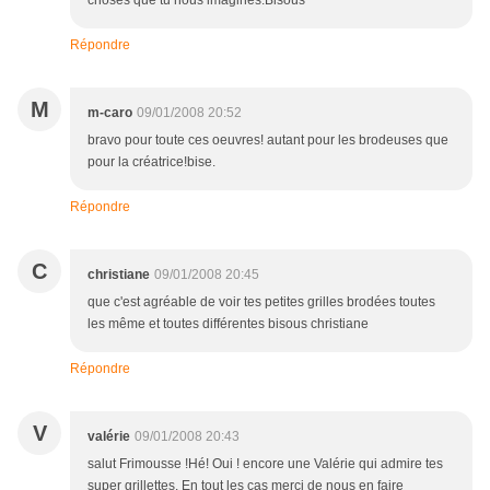
choses que tu nous imagines.Bisous
Répondre
M
m-caro
09/01/2008 20:52
bravo pour toute ces oeuvres! autant pour les brodeuses que
pour la créatrice!bise.
Répondre
C
christiane
09/01/2008 20:45
que c'est agréable de voir tes petites grilles brodées toutes
les même et toutes différentes bisous christiane
Répondre
V
valérie
09/01/2008 20:43
salut Frimousse !Hé! Oui ! encore une Valérie qui admire tes
super grillettes. En tout les cas merci de nous en faire