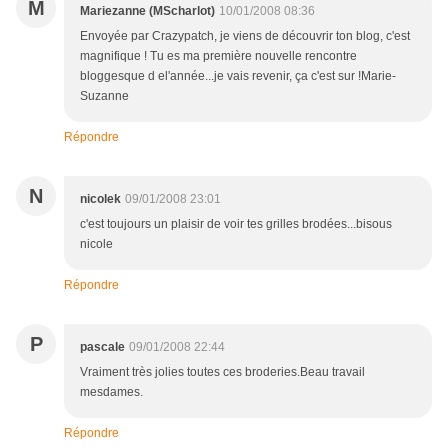
M
Mariezanne (MScharlot)
10/01/2008 08:36
Envoyée par Crazypatch, je viens de découvrir ton blog, c'est
magnifique ! Tu es ma première nouvelle rencontre
bloggesque d el'année...je vais revenir, ça c'est sur !Marie-
Suzanne
Répondre
N
nicolek
09/01/2008 23:01
c'est toujours un plaisir de voir tes grilles brodées...bisous
nicole
Répondre
P
pascale
09/01/2008 22:44
Vraiment très jolies toutes ces broderies.Beau travail
mesdames.
Répondre