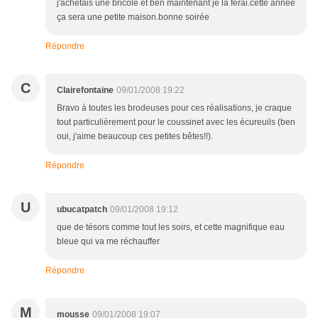
j'achetais une bricole et ben maintenant je la ferai.cette année
ça sera une petite maison.bonne soirée
Répondre
C
Clairefontaine
09/01/2008 19:22
Bravo à toutes les brodeuses pour ces réalisations, je craque
tout particulièrement pour le coussinet avec les écureuils (ben
oui, j'aime beaucoup ces petites bêtes!!).
Répondre
U
ubucatpatch
09/01/2008 19:12
que de tésors comme tout les soirs, et cette magnifique eau
bleue qui va me réchauffer
Répondre
M
mousse
09/01/2008 19:07