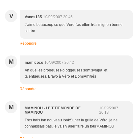
V
Vanes135
10/09/2007 20:46
J'aime beaucoup ce que Véro t'as offert très mignon bonne
soirée
Répondre
M
mamicoco
10/09/2007 20:42
Ah que les brodeuses-bloggeuses sont sympa et
talentueuses. Bravo à Véro et DomiAmitiés
Répondre
M
MAMINOU - LE T'TIT MONDE DE
10/09/2007
MAMINOU
20:18
Très frais ton nouveau lookSuper la grille de Véro, je ne
connaissais pas, je vais y aller faire un tourMAMINOU