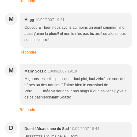
Répondre
M
Megg
10/09/2007 19:21
Coucou,ET bien nous avons au moins un point commun! moi
aussi j'aime la pluie!! et non tu n'es pas bizare!! ou alors nous
sommes deux!
Répondre
M
Mam' Soazic
10/09/2007 19:10
Mignons tes petits poissons : tout plat, tout zébré, ce sont des
bébés ou des adultes ?J'aime bien le coussinet de
Véro..........l'idée va fleurir sur nos blogs !Pour les liens j' y vais
de ce pasMerciMam' Soazic
Répondre
D
Domi l'Alsacienne du Sud
10/09/2007 18:44
Bizzzzzzzz à toi ma belle ...Domi.