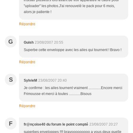
insister plusieurs fois avant de voir apparaître le cadre pour
"uploader" les photos.J'ai renouvelé le pack pour 6 mois,
alors je patiente !
Répondre
G
Guish
23/08/2007 20:55
Superbe cette enveloppe avec les ailes qui tournent ! Bravo !
Répondre
S
SylvieM
23/08/2007 20:40
Je confirme : les ailes tournent vraiment ..............Encore merci
Frimousse et merci à toutes .............Bisous
Répondre
F
fr@nçoise40 du forum le point compté
23/08/2007 20:27
superbes enveloppes !!!! bravooooooooo a vous deux quelle