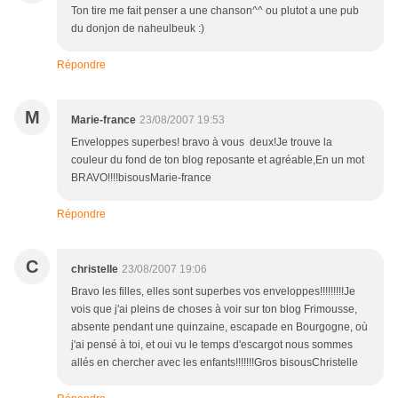
Ton tire me fait penser a une chanson^^ ou plutot a une pub
du donjon de naheulbeuk :)
Répondre
M
Marie-france
23/08/2007 19:53
Enveloppes superbes! bravo à vous deux!Je trouve la
couleur du fond de ton blog reposante et agréable,En un mot
BRAVO!!!!bisousMarie-france
Répondre
C
christelle
23/08/2007 19:06
Bravo les filles, elles sont superbes vos enveloppes!!!!!!!!!Je
vois que j'ai pleins de choses à voir sur ton blog Frimousse,
absente pendant une quinzaine, escapade en Bourgogne, où
j'ai pensé à toi, et oui vu le temps d'escargot nous sommes
allés en chercher avec les enfants!!!!!!!Gros bisousChristelle