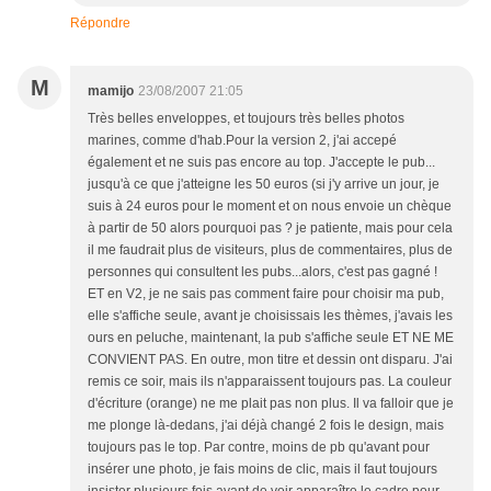
Répondre
M
mamijo
23/08/2007 21:05
Très belles enveloppes, et toujours très belles photos
marines, comme d'hab.Pour la version 2, j'ai accepé
également et ne suis pas encore au top. J'accepte le pub...
jusqu'à ce que j'atteigne les 50 euros (si j'y arrive un jour, je
suis à 24 euros pour le moment et on nous envoie un chèque
à partir de 50 alors pourquoi pas ? je patiente, mais pour cela
il me faudrait plus de visiteurs, plus de commentaires, plus de
personnes qui consultent les pubs...alors, c'est pas gagné !
ET en V2, je ne sais pas comment faire pour choisir ma pub,
elle s'affiche seule, avant je choisissais les thèmes, j'avais les
ours en peluche, maintenant, la pub s'affiche seule ET NE ME
CONVIENT PAS. En outre, mon titre et dessin ont disparu. J'ai
remis ce soir, mais ils n'apparaissent toujours pas. La couleur
d'écriture (orange) ne me plait pas non plus. Il va falloir que je
me plonge là-dedans, j'ai déjà changé 2 fois le design, mais
toujours pas le top. Par contre, moins de pb qu'avant pour
insérer une photo, je fais moins de clic, mais il faut toujours