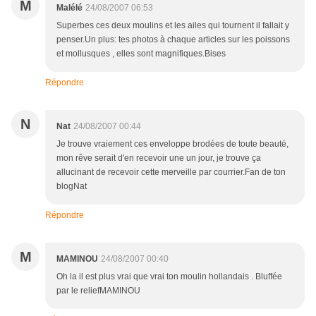
M
Malélé
24/08/2007 06:53
Superbes ces deux moulins et les ailes qui tournent il fallait y
penser.Un plus: tes photos à chaque articles sur les poissons
et mollusques , elles sont magnifiques.Bises
Répondre
N
Nat
24/08/2007 00:44
Je trouve vraiement ces enveloppe brodées de toute beauté,
mon rêve serait d'en recevoir une un jour, je trouve ça
allucinant de recevoir cette merveille par courrier.Fan de ton
blogNat
Répondre
M
MAMINOU
24/08/2007 00:40
Oh la il est plus vrai que vrai ton moulin hollandais . Bluffée
par le reliefMAMINOU