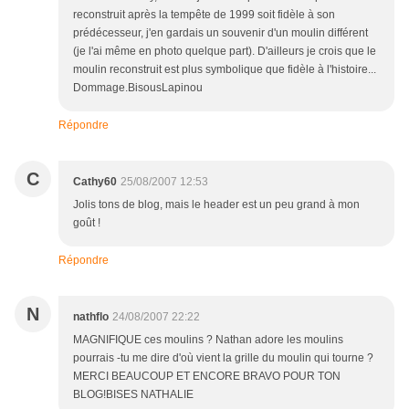
reconstruit après la tempête de 1999 soit fidèle à son
prédécesseur, j'en gardais un souvenir d'un moulin différent
(je l'ai même en photo quelque part). D'ailleurs je crois que le
moulin reconstruit est plus symbolique que fidèle à l'histoire...
Dommage.BisousLapinou
Répondre
C
Cathy60
25/08/2007 12:53
Jolis tons de blog, mais le header est un peu grand à mon
goût !
Répondre
N
nathflo
24/08/2007 22:22
MAGNIFIQUE ces moulins ? Nathan adore les moulins
pourrais -tu me dire d'où vient la grille du moulin qui tourne ?
MERCI BEAUCOUP ET ENCORE BRAVO POUR TON
BLOG!BISES NATHALIE