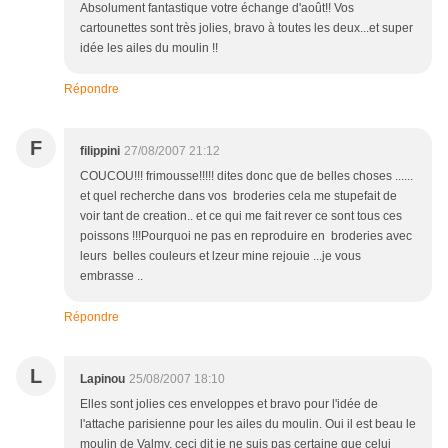
Absolument fantastique votre échange d'août!! Vos
cartounettes sont très jolies, bravo à toutes les deux...et super
idée les ailes du moulin !!
Répondre
F
filippini
27/08/2007 21:12
COUCOU!!! frimousse!!!!! dites donc que de belles choses ......
et quel recherche dans vos broderies cela me stupefait de
voir tant de creation.. et ce qui me fait rever ce sont tous ces
poissons !!!Pourquoi ne pas en reproduire en broderies avec
leurs belles couleurs et lzeur mine rejouie ...je vous
embrasse ..
Répondre
L
Lapinou
25/08/2007 18:10
Elles sont jolies ces enveloppes et bravo pour l'idée de
l'attache parisienne pour les ailes du moulin. Oui il est beau le
moulin de Valmy, ceci dit je ne suis pas certaine que celui