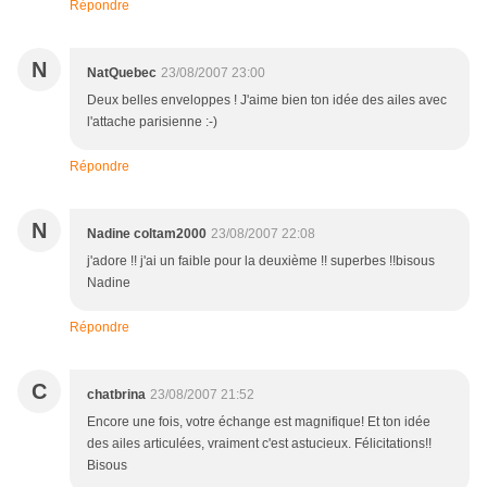
Répondre
N
NatQuebec
23/08/2007 23:00
Deux belles enveloppes ! J'aime bien ton idée des ailes avec
l'attache parisienne :-)
Répondre
N
Nadine coltam2000
23/08/2007 22:08
j'adore !! j'ai un faible pour la deuxième !! superbes !!bisous
Nadine
Répondre
C
chatbrina
23/08/2007 21:52
Encore une fois, votre échange est magnifique! Et ton idée
des ailes articulées, vraiment c'est astucieux. Félicitations!!
Bisous