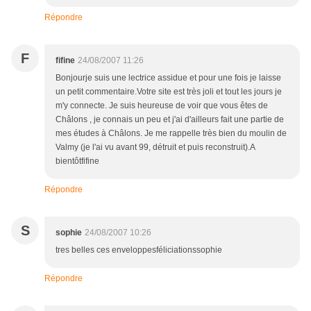
Répondre
F
fifine
24/08/2007 11:26
Bonjourje suis une lectrice assidue et pour une fois je laisse
un petit commentaire.Votre site est très joli et tout les jours je
m'y connecte. Je suis heureuse de voir que vous êtes de
Châlons , je connais un peu et j'ai d'ailleurs fait une partie de
mes études à Châlons. Je me rappelle très bien du moulin de
Valmy (je l'ai vu avant 99, détruit et puis reconstruit).A
bientôtfifine
Répondre
S
sophie
24/08/2007 10:26
tres belles ces enveloppesféliciationssophie
Répondre