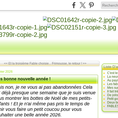
<< Et la troisième Fable choisie...
Frimousse, le retour ! >>
Liste D'a
vier 2026
C'est l
La neuv
ès bonne nouvelle année !
Au pays
Les fab
is non, je ne vous ai pas abandonnées Cela
Mes sur
Il fait
it déjà presque une semaine que je suis venue
De joli
us montrer les bottes de Noël de mes petits-
Petit g
Deux br
fants !
Et je n'ai même pas pris le temps de
FABLES
nir vous faire un petit coucou pour vous
uhaiter une belle année 2026.