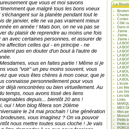
ureusement que vous et moi savons
La Bout
rtinemment que malgré tous les bons voeux
Broderi
i s'échangent sur la planète pendant tout le
Chanto
Contes
is de janvier, elle ne va pas vraiment mieux
Côté cu
année en année ! Mais bon, on ne va pas se
Dans mo
J'aime.
iver du plaisir de reprendre au moins une fois
J'aime.
r an avec certaines personnes, et assurer de
J'aime 
LA BO
re affection celles qui - en principe - ne
LA BOI
vraient pas en douter d'un bout à l'autre de
LA BOI
LA BO
année.
LA BOI
 Mesdames, vous en faites partie ! Même si je
LA BOI
LA BOI
ens vous "voir" un peu moins souvent, vous
LA BO
vez que vous êtes chères à mon coeur, que je
LA BO
LA BO
us connaisse personnellement pour vous
L'école
oir déjà rencontrées ou bien virtuellement. Au
Les fill
Les Gre
l du temps, nous avons tissé des liens
Les lut
imaginables depuis... bientôt 20 ans !
Links
MARQU
i, oui ! Mon blog fêtera son 20ème
MES G
niversaire le 24 mai prochain ! Une génération
Mes pet
Monoc
 brodeuses, vous imaginez ? On va pouvoir
Petits 
entôt nous mettre toutes sous cloche ! Je vais
Petits 
PORCE