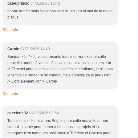
gateuxrigolo
04/01/2026 18:43
bonne année mais fallait pas aller si loin j en ai moi de la neige
bisous
Répondre
Carole
04/01/2026 14:40
Bonjour. <br /> Je vous présente tous mes voeux pour cette
nouvelle année, à vous et à tous ceux qui vous sont chers. <br
/> Et merci pour toutes ces belles idées et créations ; je n'ai pas
le temps de broder ni de coudre, mais admirer, ça je peux !<br
/> Cordialement.<br /> Carole
Répondre
pecelette32
04/01/2026 09:54
Tous mes meilleurs voeux Brigitte pour cette nouvelle année
surtout la santé pour mener à bien tous tes projets et tu
manques n'en manques pas! bravo à Thérèse et Gaxuxa pour