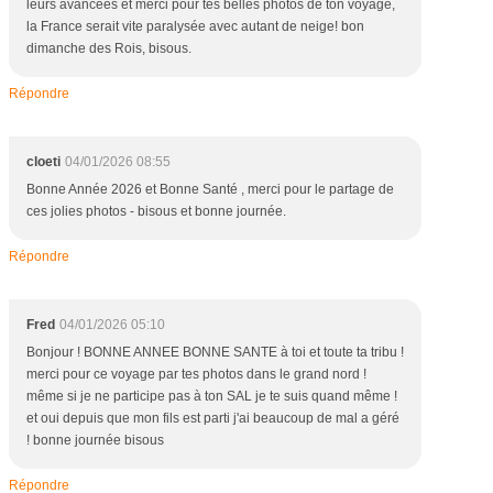
leurs avancées et merci pour tes belles photos de ton voyage,
la France serait vite paralysée avec autant de neige! bon
dimanche des Rois, bisous.
Répondre
cloeti
04/01/2026 08:55
Bonne Année 2026 et Bonne Santé , merci pour le partage de
ces jolies photos - bisous et bonne journée.
Répondre
Fred
04/01/2026 05:10
Bonjour ! BONNE ANNEE BONNE SANTE à toi et toute ta tribu !
merci pour ce voyage par tes photos dans le grand nord !
même si je ne participe pas à ton SAL je te suis quand même !
et oui depuis que mon fils est parti j'ai beaucoup de mal a géré
! bonne journée bisous
Répondre