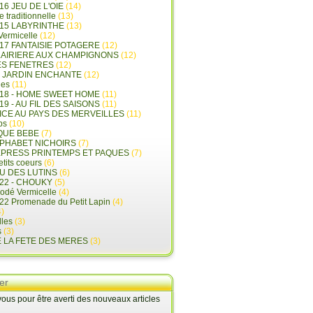
16 JEU DE L'OIE
(14)
e traditionnelle
(13)
015 LABYRINTHE
(13)
 Vermicelle
(12)
17 FANTAISIE POTAGERE
(12)
LAIRIERE AUX CHAMPIGNONS
(12)
ES FENETRES
(12)
E JARDIN ENCHANTE
(12)
les
(11)
018 - HOME SWEET HOME
(11)
19 - AU FIL DES SAISONS
(11)
LICE AU PAYS DES MERVEILLES
(11)
ps
(10)
QUE BEBE
(7)
LPHABET NICHOIRS
(7)
XPRESS PRINTEMPS ET PAQUES
(7)
tits coeurs
(6)
U DES LUTINS
(6)
22 - CHOUKY
(5)
rodé Vermicelle
(4)
22 Promenade du Petit Lapin
(4)
)
lles
(3)
s
(3)
E LA FETE DES MERES
(3)
er
us pour être averti des nouveaux articles