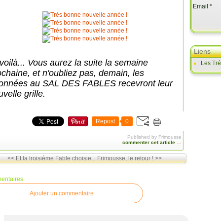
Email
Liens
 voilà... Vous aurez la suite la semaine
Les Tr
ochaine, et n'oubliez pas, demain, les
onnées au SAL DES FABLES recevront leur
velle grille.
Repost
0
Published by Frimousse
commenter cet article
…
<< Et la troisième Fable choisie...
Frimousse, le retour ! >>
entaires
Ajouter un commentaire