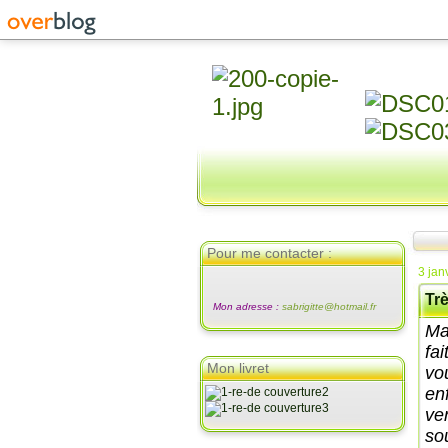
Pour me contacter :
3 jan
Tr
Mon adresse :
sabrigitte@hotmail.fr
Ma
fa
Mon livret
vo
en
ve
so