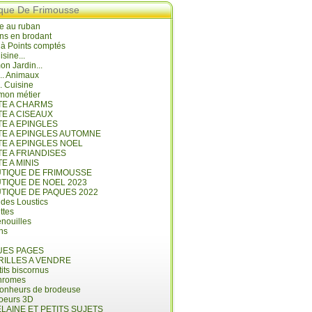
ique De Frimousse
e au ruban
ns en brodant
 à Points comptés
isine...
n Jardin...
... Animaux
.. Cuisine
mon métier
ITE A CHARMS
TE A CISEAUX
TE A EPINGLES
ITE A EPINGLES AUTOMNE
TE A EPINGLES NOEL
TE A FRIANDISES
TE A MINIS
UTIQUE DE FRIMOUSSE
UTIQUE DE NOEL 2023
UTIQUE DE PAQUES 2022
 des Loustics
ettes
nouilles
ins
ES PAGES
RILLES A VENDRE
its biscornus
hromes
bonheurs de brodeuse
coeurs 3D
LAINE ET PETITS SUJETS