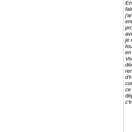
En
fa
j'
en
pr
av
je
tou
en
Vo
dé
re
d'H
co
ce
dé
c'