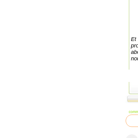
Et
pr
ab
nou
comm