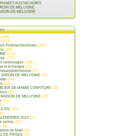
LPHABET AUX NICHOIRS
ARDIN DE MELUSINE
AISON DE MELUSINE
ies
(1146)
(1023)
tion Pickmachinchoses
(263)
ins
(259)
INE
(212)
pas
(172)
et cartonnages
(169)
tal et échanges
(63)
oniquesdefrimousse
(57)
E JARDIN DE MELUSINE
(44)
elle
(34)
es
(34)
ABLIER DE MAMIE CONFITURE
(28)
locs
(23)
A MAISON DE MELUSINE
(22)
s
(20)
)
ES ATC
(18)
8)
ALENDRIER 2013
(17)
e suisse
(16)
s
(16)
press de Noël
(16)
U DE FRISES
(15)