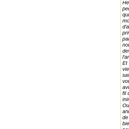
He
pe
qu
mo
d'
pr
pa
not
de
l'
Et
vi
sa
vo
av
fi
in
Ou
an
de
bi