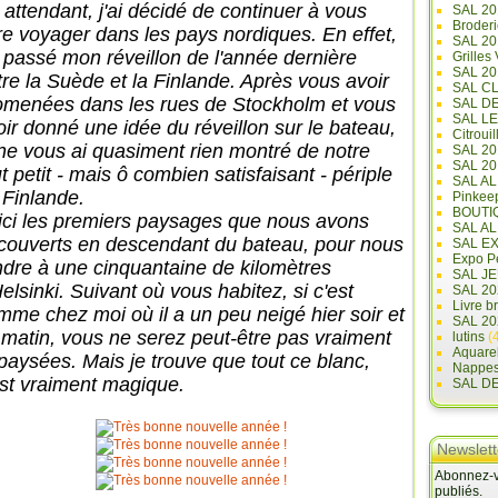
 attendant, j'ai décidé de continuer à vous
SAL 20
Broderi
ire voyager dans les pays nordiques. En effet,
SAL 2
ai passé mon réveillon de l'année dernière
Grilles
SAL 20
tre la Suède et la Finlande. Après vous avoir
SAL C
omenées dans les rues de Stockholm et vous
SAL D
SAL L
oir donné une idée du réveillon sur le bateau,
Citrouil
 ne vous ai quasiment rien montré de notre
SAL 2
SAL 20
t petit - mais ô combien satisfaisant - périple
SAL A
 Finlande.
Pinkee
BOUTI
ici les premiers paysages que nous avons
SAL A
couverts en descendant du bateau, pour nous
SAL E
Expo Pe
ndre à une cinquantaine de kilomètres
SAL JE
elsinki. Suivant où vous habitez, si c'est
SAL 20
Livre b
mme chez moi où il a un peu neigé hier soir et
SAL 20
 matin, vous ne serez peut-être pas vraiment
lutins
(4
Aquare
paysées. Mais je trouve que tout ce blanc,
Nappe
est vraiment magique.
SAL D
Newslett
Abonnez-vo
publiés.