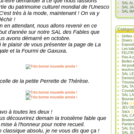
ut-être demander à ce que nous fassions
SAL A
rtie du patrimoine culturel mondial de l'Unesco
SAL J
SAL M
C'est très à la mode, maintenant ! On va y
léchir !
n en attendant, nous allons revenir en ce
Catégor
but d'année sur notre SAL des Fables que
Grilles
us avons démarré en octobre.
Divers
i le plaisir de vous présenter la page de La
Exposi
Les lut
gale et la Fourmi de Gaxuxa.
FEUTR
Pas-à-
Boites 
Art pos
leschr
SAL L
Demois
celle de la petite Perrette de Thérèse.
Trouss
SAL T
Cousyb
SAL L
Bourse
Dés
(18
JEU D
avo à toutes les deux !
Sacs
(1
SAL C
us découvrirez demain la troisième fable que
Broderi
i mise à l'honneur pour notre recueil.
Panier
SAL Ex
 classique absolu, je ne vous dis que ça !
SAL JE