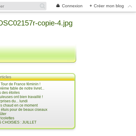
Connexion
+
Créer mon blog
rticles
e Tour de France féminin !
ième fable de notre livret...
 des étoiles
uleuses ont bien travaillé !
prises du... lundi
 très chaud en ce moment
s étuis pour de beaux ciseaux
oûter
icolettes
 CHOISIES : JUILLET