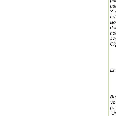
pe
pa
? 
réf
Bo
dé
no
J'a
Ci
Et 
Br
Vo
j'a
Un