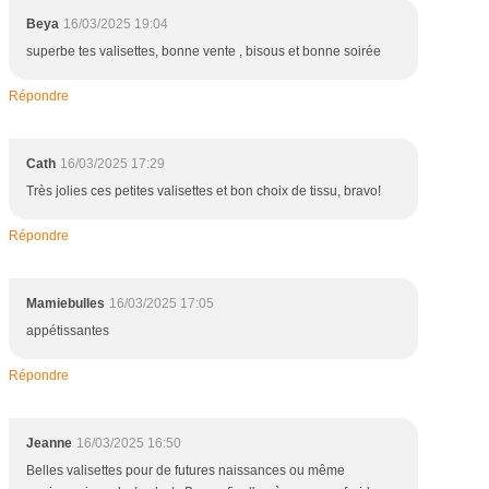
e
Beya
16/03/2025 19:04
n
superbe tes valisettes, bonne vente , bisous et bonne soirée
t
e
Répondre
s
u
r
Cath
16/03/2025 17:29
l
Très jolies ces petites valisettes et bon choix de tissu, bravo!
e
s
Répondre
d
i
f
f
Mamiebulles
16/03/2025 17:05
é
appétissantes
r
e
Répondre
n
t
s
Jeanne
16/03/2025 16:50
m
Belles valisettes pour de futures naissances ou même
a