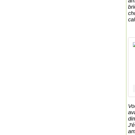
ami
br
ch
cal
Vo
av
di
J'é
ami