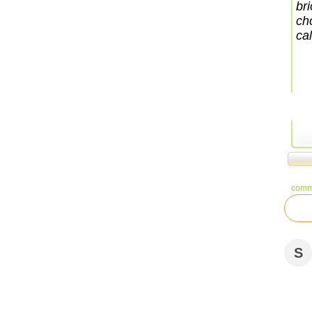
br
ch
cal
comm
S