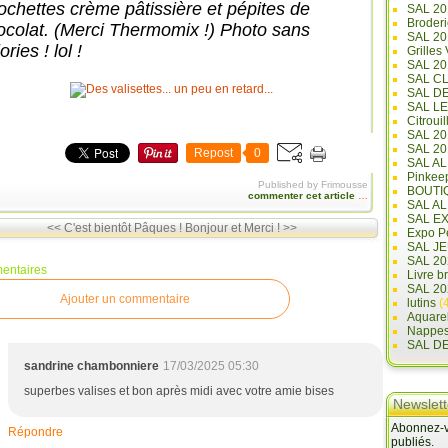
iochettes crème pâtissière et pépites de
SAL 20
m
Broderi
ocolat. (Merci Thermomix !) Photo sans
e
SAL 2
ories ! lol !
Grilles
t
SAL 20
d
SAL C
e
SAL D
SAL L
v
Citrouil
o
SAL 2
SAL 20
Repost
0
u
SAL A
s
Pinkee
Published by Frimousse
BOUTI
p
commenter cet article
…
SAL A
r
SAL E
<< C'est bientôt Pâques !
Bonjour et Merci ! >>
é
Expo Pe
SAL JE
s
SAL 20
entaires
e
Livre b
SAL 20
n
Ajouter un commentaire
lutins
(4
t
Aquare
Nappe
e
SAL D
r
sandrine chambonniere
17/03/2025 05:30
l
superbes valises et bon après midi avec votre amie bises
e
Newslett
s
Abonnez-vo
Répondre
a
publiés.