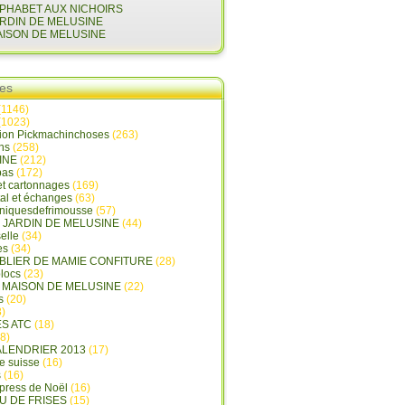
LPHABET AUX NICHOIRS
ARDIN DE MELUSINE
AISON DE MELUSINE
ies
(1146)
(1023)
 DE FRIMOUSSE - Les chroniques de Frimousse
tion Pickmachinchoses
(263)
ins
(258)
INE
(212)
pas
(172)
et cartonnages
(169)
tal et échanges
(63)
oniquesdefrimousse
(57)
E JARDIN DE MELUSINE
(44)
elle
(34)
es
(34)
ABLIER DE MAMIE CONFITURE
(28)
locs
(23)
A MAISON DE MELUSINE
(22)
s
(20)
)
ES ATC
(18)
8)
ALENDRIER 2013
(17)
e suisse
(16)
s
(16)
press de Noël
(16)
U DE FRISES
(15)