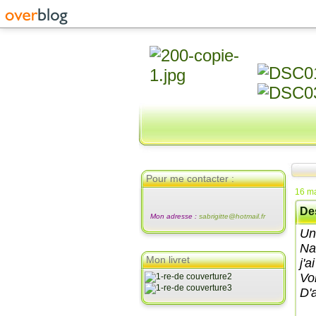
Pour me contacter :
16 m
Des
Mon adresse :
sabrigitte@hotmail.fr
Un
Na
Mon livret
j'
Vo
D'