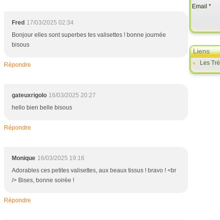
r
Email
t
i
Fred
17/03/2025 02:34
c
Bonjour elles sont superbes tes valisettes ! bonne journée
l
bisous
Liens
e
s
Les Tr
Répondre
q
u
e
gateuxrigolo
16/03/2025 20:27
j
hello bien belle bisous
e
p
Répondre
r
o
p
Monique
16/03/2025 19:16
o
s
Adorables ces petites valisettes, aux beaux tissus ! bravo ! <br
e
/> Bises, bonne soirée !
à
l
Répondre
a
v