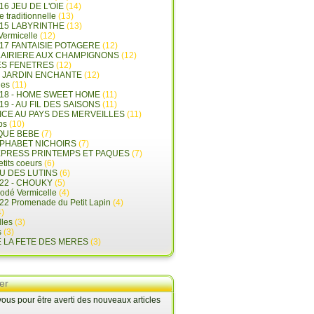
16 JEU DE L'OIE
(14)
e traditionnelle
(13)
015 LABYRINTHE
(13)
 Vermicelle
(12)
17 FANTAISIE POTAGERE
(12)
LAIRIERE AUX CHAMPIGNONS
(12)
ES FENETRES
(12)
E JARDIN ENCHANTE
(12)
les
(11)
018 - HOME SWEET HOME
(11)
19 - AU FIL DES SAISONS
(11)
LICE AU PAYS DES MERVEILLES
(11)
ps
(10)
QUE BEBE
(7)
LPHABET NICHOIRS
(7)
XPRESS PRINTEMPS ET PAQUES
(7)
tits coeurs
(6)
U DES LUTINS
(6)
22 - CHOUKY
(5)
rodé Vermicelle
(4)
22 Promenade du Petit Lapin
(4)
)
lles
(3)
s
(3)
E LA FETE DES MERES
(3)
er
us pour être averti des nouveaux articles