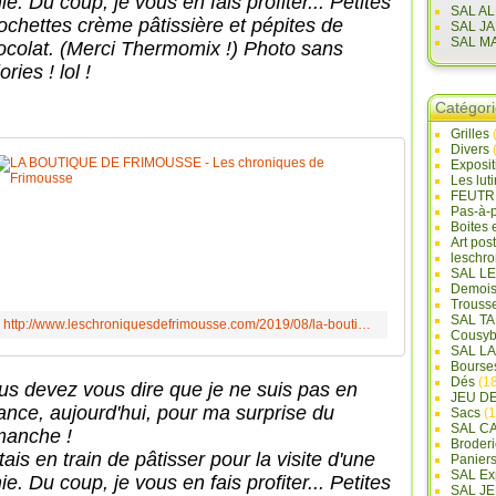
e. Du coup, je vous en fais profiter... Petites
SAL A
iochettes crème pâtissière et pépites de
SAL J
SAL M
ocolat. (Merci Thermomix !) Photo sans
ories ! lol !
Catégor
Grilles
Divers
LA BOUTIQUE
Exposi
Les lut
FEUTR
C
Pas-à-
e
Boites 
Art pos
t
leschr
t
SAL L
e
Demois
Trouss
p
SAL T
http://www.leschroniquesdefrimousse.com/2019/08/la-boutique-de-frimousse.html
a
Cousyb
SAL L
g
Bourse
e
Dés
(18
us devez vous dire que je ne suis pas en
JEU D
m
ance, aujourd'hui, pour ma surprise du
Sacs
(1
e
SAL C
manche !
p
Broderi
tais en train de pâtisser pour la visite d'une
Panier
e
SAL Ex
e. Du coup, je vous en fais profiter... Petites
r
SAL JE