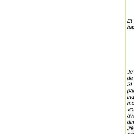
Et
ba
Je 
de 
Si
par
ind
mo
Vo
av
di
J'é