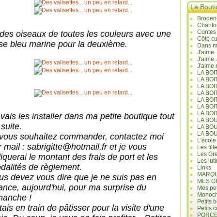
La Bout
Broderi
Chanto
Contes
 des oiseaux de toutes les couleurs avec une
Côté cu
se bleu marine pour la deuxième.
Dans mo
J'aime.
J'aime.
J'aime 
LA BO
LA BOI
LA BOI
LA BO
LA BOI
LA BOI
LA BOI
vais les installer dans ma petite boutique tout
LA BO
suite.
LA BO
LA BO
 vous souhaitez commander, contactez moi
L'école
 mail : sabrigitte@hotmail.fr et je vous
Les fill
Les Gre
iquerai le montant des frais de port et les
Les lut
dalités de règlement.
Links
MARQU
us devez vous dire que je ne suis pas en
MES G
ance, aujourd'hui, pour ma surprise du
Mes pet
Monoc
manche !
Petits 
tais en train de pâtisser pour la visite d'une
Petits 
PORCE