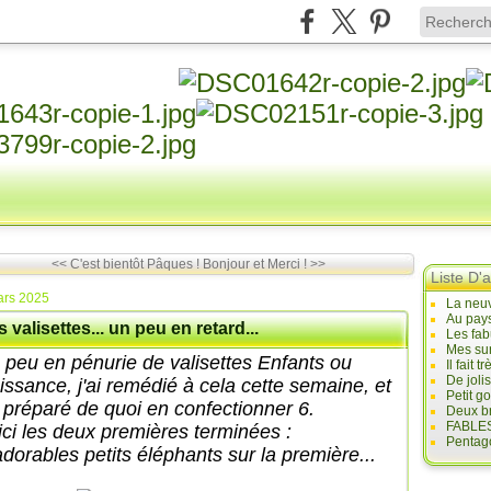
<< C'est bientôt Pâques !
Bonjour et Merci ! >>
Liste D'a
ars 2025
La neuv
Au pays
 valisettes... un peu en retard...
Les fab
Mes sur
 peu en pénurie de valisettes Enfants ou
Il fait
De joli
issance, j'ai remédié à cela cette semaine, et
Petit g
ai préparé de quoi en confectionner 6.
Deux br
FABLES
ici les deux premières terminées :
Pentago
adorables petits éléphants sur la première...