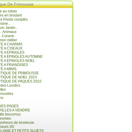
ique De Frimousse
e au ruban
ns en brodant
 à Points comptés
isine...
n Jardin...
... Animaux
.. Cuisine
mon métier
ITE A CHARMS
TE A CISEAUX
TE A EPINGLES
ITE A EPINGLES AUTOMNE
TE A EPINGLES NOEL
TE A FRIANDISES
TE A MINIS
UTIQUE DE FRIMOUSSE
UTIQUE DE NOEL 2023
UTIQUE DE PAQUES 2022
 des Loustics
ettes
nouilles
ins
ES PAGES
RILLES A VENDRE
its biscornus
hromes
bonheurs de brodeuse
coeurs 3D
LAINE ET PETITS SUJETS