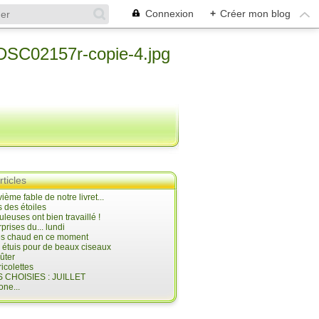
Connexion
+
Créer mon blog
rticles
ième fable de notre livret...
 des étoiles
uleuses ont bien travaillé !
prises du... lundi
 très chaud en ce moment
s étuis pour de beaux ciseaux
oûter
icolettes
 CHOISIES : JUILLET
ne...