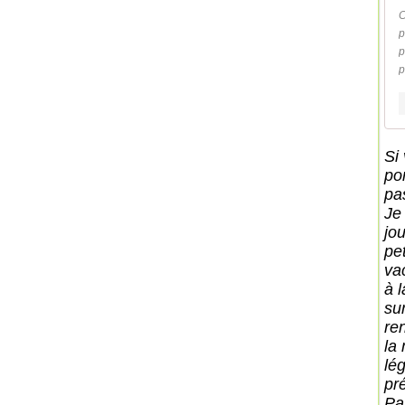
C
p
p
p
Si
po
pa
Je
jo
pe
va
à l
sur
ren
la
lég
pr
Pa