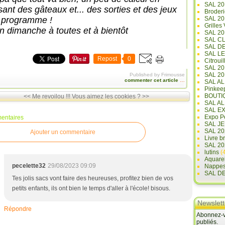
SAL 20
sant des gâteaux et... des sorties et des jeux
Broderi
 programme !
SAL 2
Grilles
n dimanche à toutes et à bientôt
SAL 20
SAL C
SAL D
SAL L
Repost
0
Citrouil
SAL 2
SAL 20
Published by Frimousse
commenter cet article
…
SAL A
Pinkee
BOUTI
<< Me revoilou !!!
Vous aimez les cookies ? >>
SAL A
SAL E
Expo Pe
entaires
SAL JE
SAL 20
Ajouter un commentaire
Livre b
SAL 20
lutins
(4
Aquare
pecelette32
29/08/2023 09:09
Nappe
SAL D
Tes jolis sacs vont faire des heureuses, profitez bien de vos
petits enfants, ils ont bien le temps d'aller à l'école! bisous.
Newslett
Répondre
Abonnez-vo
publiés.