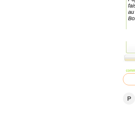
fai
au
Bo
comm
P