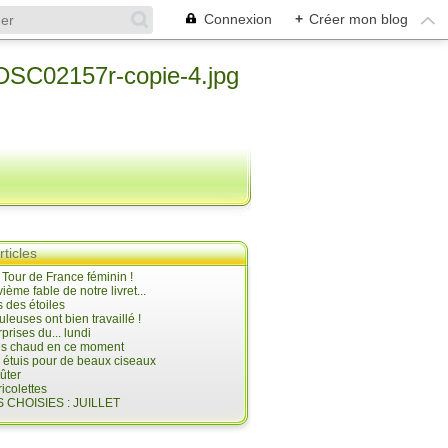
Connexion
+
Créer mon blog
rticles
e Tour de France féminin !
ième fable de notre livret...
 des étoiles
uleuses ont bien travaillé !
prises du... lundi
 très chaud en ce moment
s étuis pour de beaux ciseaux
oûter
icolettes
 CHOISIES : JUILLET