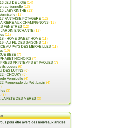
16 JEU DE L'OIE
(14)
e traditionnelle
(13)
015 LABYRINTHE
(13)
 Vermicelle
(12)
17 FANTAISIE POTAGERE
(12)
LAIRIERE AUX CHAMPIGNONS
(12)
ES FENETRES
(12)
E JARDIN ENCHANTE
(12)
les
(11)
018 - HOME SWEET HOME
(11)
19 - AU FIL DES SAISONS
(11)
LICE AU PAYS DES MERVEILLES
(11)
ps
(10)
QUE BEBE
(7)
LPHABET NICHOIRS
(7)
XPRESS PRINTEMPS ET PAQUES
(7)
tits coeurs
(6)
U DES LUTINS
(6)
22 - CHOUKY
(5)
rodé Vermicelle
(4)
22 Promenade du Petit Lapin
(4)
)
lles
(3)
s
(3)
E LA FETE DES MERES
(3)
er
us pour être averti des nouveaux articles