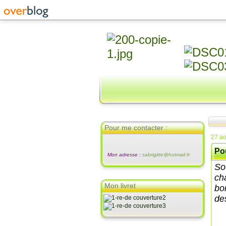
Pour me contacter :
27 ao
Pou
Mon adresse :
sabrigitte@hotmail.fr
Sou
ch
Mon livret
bo
de