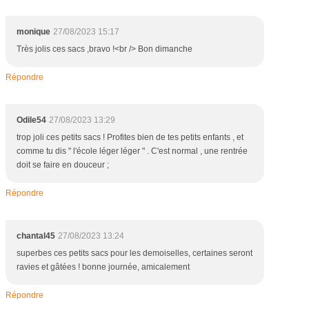
monique
27/08/2023 15:17
Très jolis ces sacs ,bravo !<br /> Bon dimanche
Répondre
Odile54
27/08/2023 13:29
trop joli ces petits sacs ! Profites bien de tes petits enfants , et
comme tu dis " l'école léger léger " . C'est normal , une rentrée
doit se faire en douceur ;
Répondre
chantal45
27/08/2023 13:24
superbes ces petits sacs pour les demoiselles, certaines seront
ravies et gâtées ! bonne journée, amicalement
Répondre