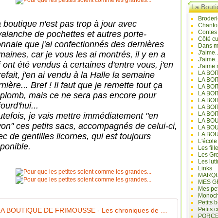
La Bout
Broderi
 boutique n'est pas trop à jour avec
Chanto
Contes
avalanche de pochettes et autres porte-
Côté cu
nnaie que j'ai confectionnés des dernières
Dans mo
J'aime.
maines, car je vous les ai montrés, il y en a
J'aime.
i ont été vendus à certaines d'entre vous, j'en
J'aime 
LA BO
refait, j'en ai vendu à la Halle la semaine
LA BOI
nière... Bref ! Il faut que je remette tout ça
LA BOI
LA BO
aplomb, mais ce ne sera pas encore pour
LA BOI
ourd'hui...
LA BOI
LA BOI
utefois, je vais mettre immédiatement "en
LA BO
yon" ces petits sacs, accompagnés de celui-ci,
LA BO
LA BO
c de gentilles licornes, qui est toujours
L'école
sponible.
Les fill
Les Gre
Les lut
Links
MARQU
MES G
Mes pet
Monoc
Petits 
Petits 
LA BOUTIQUE DE FRIMOUSSE - Les chroniques de Frimousse
PORCE