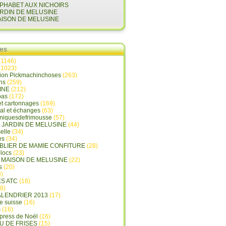
LPHABET AUX NICHOIRS
ARDIN DE MELUSINE
AISON DE MELUSINE
ies
(1146)
(1023)
tion Pickmachinchoses
(263)
ins
(259)
INE
(212)
pas
(172)
et cartonnages
(169)
tal et échanges
(63)
oniquesdefrimousse
(57)
E JARDIN DE MELUSINE
(44)
elle
(34)
es
(34)
ABLIER DE MAMIE CONFITURE
(28)
locs
(23)
A MAISON DE MELUSINE
(22)
s
(20)
)
ES ATC
(18)
8)
ALENDRIER 2013
(17)
e suisse
(16)
s
(16)
press de Noël
(16)
U DE FRISES
(15)