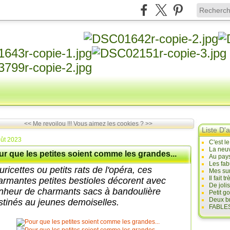
<< Me revoilou !!!
Vous aimez les cookies ? >>
Liste D'a
ût 2023
C'est l
La neuv
r que les petites soient comme les grandes...
Au pays
Les fab
ricettes ou petits rats de l'opéra, ces
Mes sur
Il fait
armantes petites bestioles décorent avec
De joli
nheur de charmants sacs à bandoulière
Petit g
Deux br
stinés au jeunes demoiselles.
FABLES