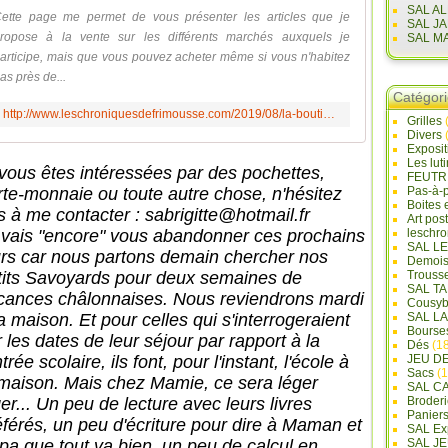
SAL A
ette page me permet de vous présenter les articles que je
SAL J
ropose à la vente sur les différents marchés auxquels je
SAL M
articipe, mais que vous pouvez acheter même si vous n'habitez
as près de...
Catégor
http://www.leschroniquesdefrimousse.com/2019/08/la-boutique-de-frimousse.html
Grilles
Divers
Exposi
Les lut
 vous êtes intéressées par des pochettes,
FEUTR
rte-monnaie ou toute autre chose, n'hésitez
Pas-à-
Boites 
s à me contacter : sabrigitte@hotmail.fr
Art pos
 vais "encore" vous abandonner ces prochains
leschr
SAL L
urs car nous partons demain chercher nos
Demois
tits Savoyards pour deux semaines de
Trouss
SAL T
cances châlonnaises. Nous reviendrons mardi
Cousyb
a maison. Et pour celles qui s'interrogeraient
SAL L
Bourse
 les dates de leur séjour par rapport à la
Dés
(18
trée scolaire, ils font, pour l'instant, l'école à
JEU D
Sacs
(1
 maison. Mais chez Mamie, ce sera léger
SAL C
er... Un peu de lecture avec leurs livres
Broderi
Panier
éférés, un peu d'écriture pour dire à Maman et
SAL Ex
pa que tout va bien, un peu de calcul en
SAL JE