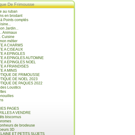
ique De Frimousse
e au ruban
ns en brodant
 à Points comptés
isine...
n Jardin...
... Animaux
.. Cuisine
mon métier
ITE A CHARMS
TE A CISEAUX
TE A EPINGLES
ITE A EPINGLES AUTOMNE
TE A EPINGLES NOEL
TE A FRIANDISES
TE A MINIS
UTIQUE DE FRIMOUSSE
UTIQUE DE NOEL 2023
UTIQUE DE PAQUES 2022
 des Loustics
ettes
nouilles
ins
ES PAGES
RILLES A VENDRE
its biscornus
hromes
bonheurs de brodeuse
coeurs 3D
LAINE ET PETITS SUJETS