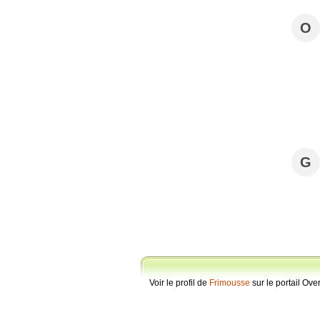
O
G
Voir le profil de
Frimousse
sur le portail Ove