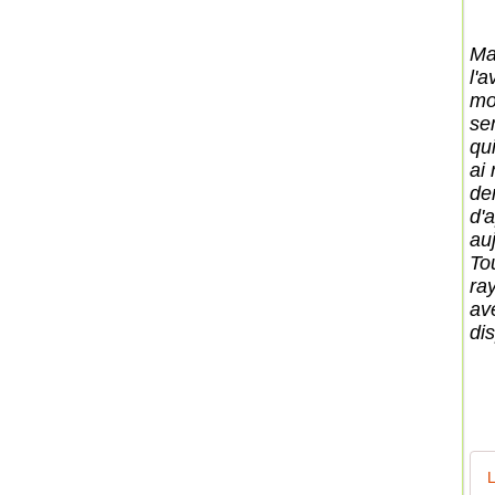
Ma
l'
mo
se
qu
ai 
der
d'
auj
To
ra
ave
di