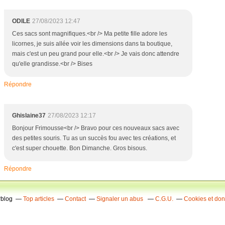
ODILE
27/08/2023 12:47
Ces sacs sont magnifiques.<br /> Ma petite fille adore les
licornes, je suis allée voir les dimensions dans ta boutique,
mais c'est un peu grand pour elle.<br /> Je vais donc attendre
qu'elle grandisse.<br /> Bises
Répondre
Ghislaine37
27/08/2023 12:17
Bonjour Frimousse<br /> Bravo pour ces nouveaux sacs avec
des petites souris. Tu as un succès fou avec tes créations, et
c'est super chouette. Bon Dimanche. Gros bisous.
Répondre
rblog
Top articles
Contact
Signaler un abus
C.G.U.
Cookies et do