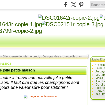
<< Silencieuse depuis mercredi,...
Des grandes et une petite... >>
Liste D'a
illet 2023
C'est l
La neuv
 jolie petite maison
Au pays
Les fab
inette a trouvé une nouvelle jolie petite
Mes sur
Il fait
ison. Il faut dire que les champignons sont
De joli
jours une valeur sûre pour s'abriter !
Petit g
Deux br
FABLES