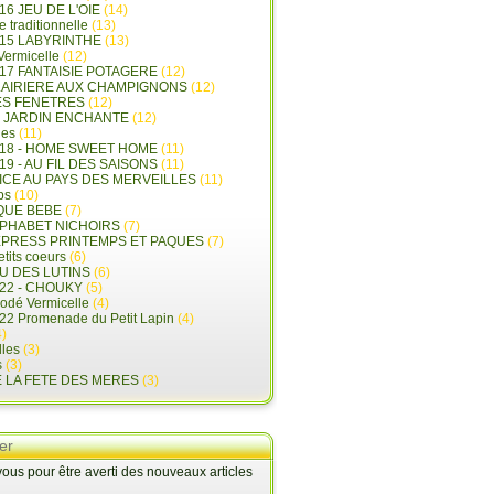
16 JEU DE L'OIE
(14)
e traditionnelle
(13)
015 LABYRINTHE
(13)
 Vermicelle
(12)
17 FANTAISIE POTAGERE
(12)
LAIRIERE AUX CHAMPIGNONS
(12)
ES FENETRES
(12)
E JARDIN ENCHANTE
(12)
les
(11)
018 - HOME SWEET HOME
(11)
19 - AU FIL DES SAISONS
(11)
LICE AU PAYS DES MERVEILLES
(11)
ps
(10)
QUE BEBE
(7)
LPHABET NICHOIRS
(7)
XPRESS PRINTEMPS ET PAQUES
(7)
tits coeurs
(6)
U DES LUTINS
(6)
22 - CHOUKY
(5)
rodé Vermicelle
(4)
22 Promenade du Petit Lapin
(4)
)
lles
(3)
s
(3)
E LA FETE DES MERES
(3)
er
us pour être averti des nouveaux articles