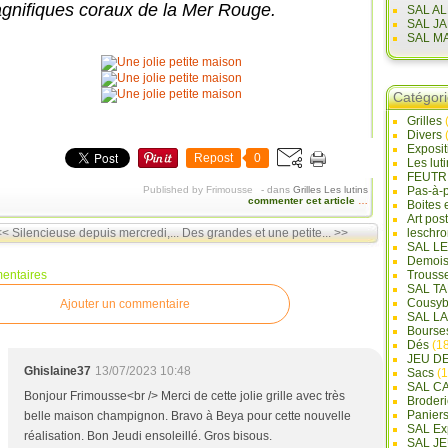
gnifiques coraux de la Mer Rouge.
SAL A
SAL J
SAL M
Catégor
Grilles
Divers
Exposi
Repost
0
Les lut
FEUTR
Published by Frimousse
-
dans
Grilles
Les lutins
Pas-à-
commenter cet article
…
Boites 
Art pos
<< Silencieuse depuis mercredi,...
Des grandes et une petite... >>
leschr
SAL L
Demois
entaires
Trouss
SAL T
Cousyb
Ajouter un commentaire
SAL L
Bourse
Dés
(18
JEU D
Ghislaine37
13/07/2023 10:48
Sacs
(1
SAL C
Bonjour Frimousse<br /> Merci de cette jolie grille avec très
Broderi
Panier
belle maison champignon. Bravo à Beya pour cette nouvelle
SAL Ex
réalisation. Bon Jeudi ensoleillé. Gros bisous.
SAL JE