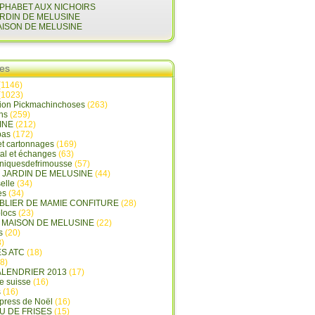
LPHABET AUX NICHOIRS
ARDIN DE MELUSINE
AISON DE MELUSINE
ies
(1146)
(1023)
tion Pickmachinchoses
(263)
ins
(259)
INE
(212)
pas
(172)
et cartonnages
(169)
tal et échanges
(63)
oniquesdefrimousse
(57)
E JARDIN DE MELUSINE
(44)
elle
(34)
es
(34)
ABLIER DE MAMIE CONFITURE
(28)
locs
(23)
A MAISON DE MELUSINE
(22)
s
(20)
)
ES ATC
(18)
8)
ALENDRIER 2013
(17)
e suisse
(16)
s
(16)
press de Noël
(16)
U DE FRISES
(15)