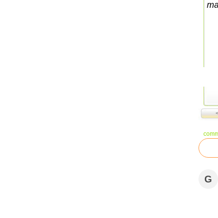
ma
comm
G