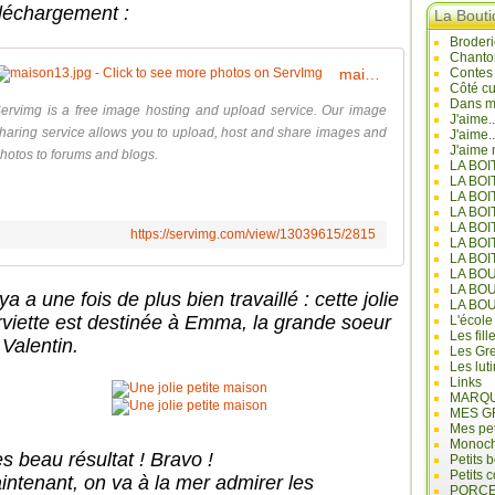
léchargement :
La Bout
Broderi
Chanto
maison13.jpg - Click to see more photos on ServImg
Contes
Côté cu
Dans mo
ervimg is a free image hosting and upload service. Our image
J'aime.
haring service allows you to upload, host and share images and
J'aime.
J'aime 
hotos to forums and blogs.
LA BO
LA BOI
LA BOI
LA BO
LA BOI
https://servimg.com/view/13039615/2815
LA BOI
LA BOI
LA BO
LA BO
a a une fois de plus bien travaillé : cette jolie
LA BO
rviette est destinée à Emma, la grande soeur
L'école
Les fill
 Valentin.
Les Gre
Les lut
Links
MARQU
MES G
Mes pet
Monoc
ès beau résultat ! Bravo !
Petits 
Petits 
intenant, on va à la mer admirer les
PORCE