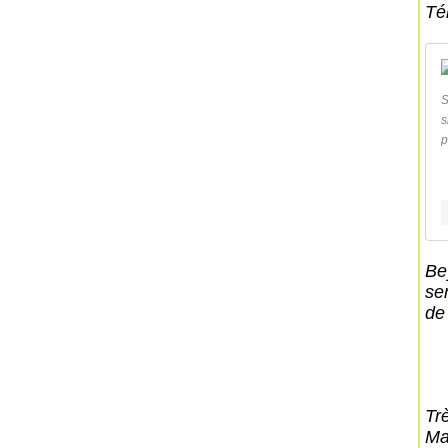
Té
S
s
p
Bey
se
de
Tr
Ma