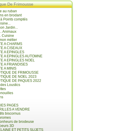
ique De Frimousse
e au ruban
ns en brodant
 à Points comptés
isine...
n Jardin...
... Animaux
.. Cuisine
mon métier
ITE A CHARMS
TE A CISEAUX
TE A EPINGLES
ITE A EPINGLES AUTOMNE
TE A EPINGLES NOEL
TE A FRIANDISES
TE A MINIS
UTIQUE DE FRIMOUSSE
UTIQUE DE NOEL 2023
UTIQUE DE PAQUES 2022
 des Loustics
ettes
nouilles
ins
ES PAGES
RILLES A VENDRE
its biscornus
hromes
bonheurs de brodeuse
coeurs 3D
LAINE ET PETITS SUJETS