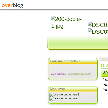
Pour me contacter :
12 ju
Une
Mon adresse :
sabrigitte@hotmail.fr
Lut
ma
Mon livret
tou