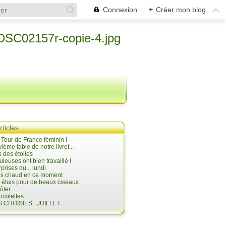
Connexion
+
Créer mon blog
rticles
e Tour de France féminin !
ième fable de notre livret...
 des étoiles
uleuses ont bien travaillé !
prises du... lundi
 très chaud en ce moment
s étuis pour de beaux ciseaux
oûter
icolettes
 CHOISIES : JUILLET