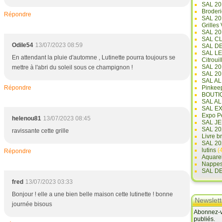
SAL 20
Broderi
Répondre
SAL 2
Grilles
SAL 20
SAL C
Odile54
13/07/2023 08:59
SAL D
SAL L
En attendant la pluie d'automne , Lutinette pourra toujours se
Citrouil
SAL 2
mettre à l'abri du soleil sous ce champignon !
SAL 20
SAL A
Répondre
Pinkee
BOUTI
SAL A
SAL E
Expo Pe
helenou81
13/07/2023 08:45
SAL JE
SAL 20
ravissante cette grille
Livre b
SAL 20
lutins
(4
Répondre
Aquare
Nappe
SAL D
fred
13/07/2023 03:33
Bonjour ! elle a une bien belle maison cette lutinette ! bonne
Newslett
journée bisous
Abonnez-vo
publiés.