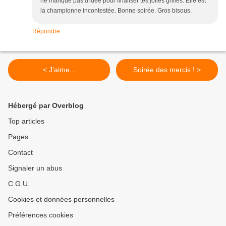
ne manque pas d'idée pour finaliser tes jolies grilles. Elle est
la championne incontestée. Bonne soirée. Gros bisous.
Répondre
< J'aime...
Soirée des mercis ! >
Hébergé par Overblog
Top articles
Pages
Contact
Signaler un abus
C.G.U.
Cookies et données personnelles
Préférences cookies