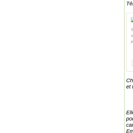
Té
S
s
p
Ch
et 
El
pou
ca
E