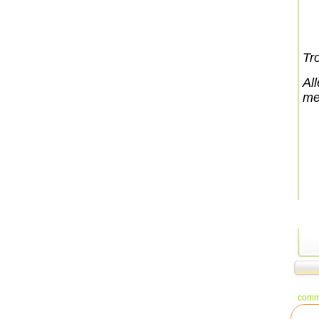
Tr
All
mei
comm