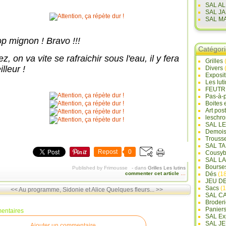
SAL A
SAL J
SAL M
op mignon ! Bravo !!!
Catégor
ez, on va vite se rafraichir sous l'eau, il y fera
Grilles
lleur !
Divers
Exposi
Les lut
FEUTR
Pas-à-
Boites 
Art pos
leschr
SAL L
Demois
Trouss
SAL T
Repost
0
Cousyb
SAL L
Bourse
Published by Frimousse
-
dans
Grilles
Les lutins
commenter cet article
…
Dés
(18
JEU D
Sacs
(1
<< Au programme, Sidonie et Alice
Quelques fleurs... >>
SAL C
Broderi
Panier
entaires
SAL Ex
SAL JE
Ajouter un commentaire