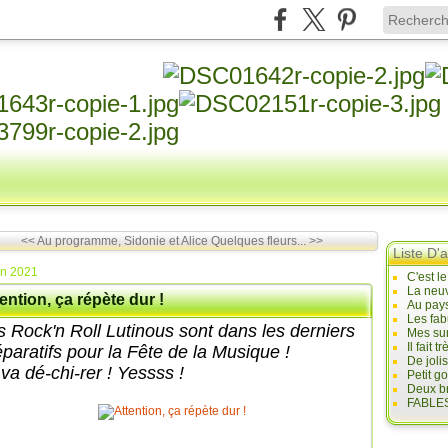
<< Au programme, Sidonie et Alice
Quelques fleurs... >>
Liste D'a
in 2021
C'est l
La neuv
ention, ça répète dur !
Au pays
Les fab
s Rock'n Roll Lutinous sont dans les derniers
Mes sur
Il fait
éparatifs pour la Fête de la Musique !
De joli
va dé-chi-rer ! Yessss !
Petit g
Deux br
FABLES