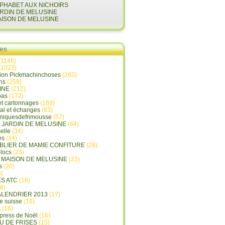
LPHABET AUX NICHOIRS
ARDIN DE MELUSINE
AISON DE MELUSINE
ies
(1146)
(1023)
tion Pickmachinchoses
(263)
ins
(259)
INE
(212)
pas
(172)
et cartonnages
(169)
tal et échanges
(63)
oniquesdefrimousse
(57)
E JARDIN DE MELUSINE
(44)
elle
(34)
es
(34)
ABLIER DE MAMIE CONFITURE
(28)
locs
(23)
A MAISON DE MELUSINE
(22)
s
(20)
)
ES ATC
(18)
8)
ALENDRIER 2013
(17)
e suisse
(16)
s
(16)
press de Noël
(16)
U DE FRISES
(15)