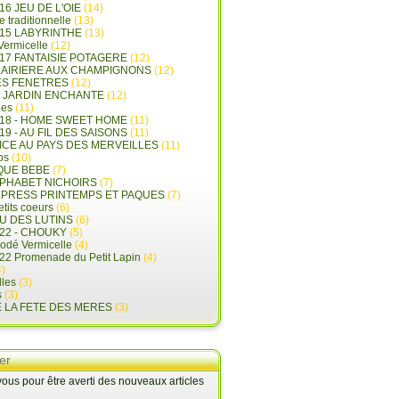
16 JEU DE L'OIE
(14)
e traditionnelle
(13)
015 LABYRINTHE
(13)
 Vermicelle
(12)
17 FANTAISIE POTAGERE
(12)
LAIRIERE AUX CHAMPIGNONS
(12)
ES FENETRES
(12)
E JARDIN ENCHANTE
(12)
les
(11)
018 - HOME SWEET HOME
(11)
19 - AU FIL DES SAISONS
(11)
LICE AU PAYS DES MERVEILLES
(11)
ps
(10)
QUE BEBE
(7)
LPHABET NICHOIRS
(7)
XPRESS PRINTEMPS ET PAQUES
(7)
tits coeurs
(6)
U DES LUTINS
(6)
22 - CHOUKY
(5)
rodé Vermicelle
(4)
22 Promenade du Petit Lapin
(4)
)
lles
(3)
s
(3)
E LA FETE DES MERES
(3)
er
us pour être averti des nouveaux articles