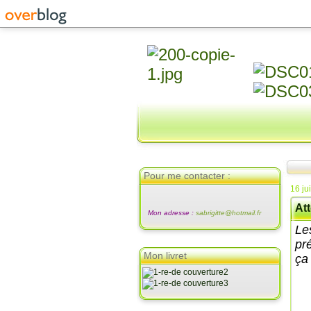
Pour me contacter :
16 ju
Att
Mon adresse :
sabrigitte@hotmail.fr
Le
pr
Mon livret
ça 