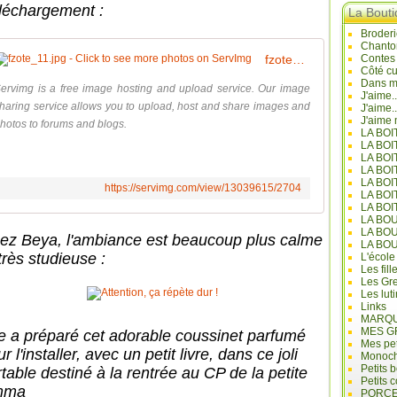
léchargement :
La Bout
Broderi
Chanto
fzote_11.jpg - Click to see more photos on ServImg
Contes
Côté cu
Dans mo
ervimg is a free image hosting and upload service. Our image
J'aime.
haring service allows you to upload, host and share images and
J'aime.
J'aime 
hotos to forums and blogs.
LA BO
LA BOI
LA BOI
LA BO
LA BOI
https://servimg.com/view/13039615/2704
LA BOI
LA BOI
LA BO
LA BO
ez Beya, l'ambiance est beaucoup plus calme
LA BO
très studieuse :
L'école
Les fill
Les Gre
Les lut
Links
MARQU
MES G
le a préparé cet adorable coussinet parfumé
Mes pet
r l'installer, avec un petit livre, dans ce joli
Monoc
Petits 
rtable destiné à la rentrée au CP de la petite
Petits 
mma
PORCE