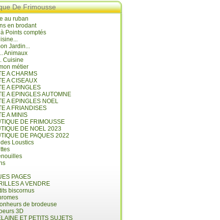
ique De Frimousse
e au ruban
ns en brodant
 à Points comptés
isine...
n Jardin...
... Animaux
.. Cuisine
mon métier
ITE A CHARMS
TE A CISEAUX
TE A EPINGLES
ITE A EPINGLES AUTOMNE
TE A EPINGLES NOEL
TE A FRIANDISES
TE A MINIS
UTIQUE DE FRIMOUSSE
UTIQUE DE NOEL 2023
UTIQUE DE PAQUES 2022
 des Loustics
ettes
nouilles
ins
ES PAGES
RILLES A VENDRE
its biscornus
hromes
bonheurs de brodeuse
coeurs 3D
LAINE ET PETITS SUJETS