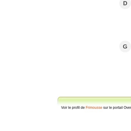
D
G
Voir le profil de
Frimousse
sur le portail Ove