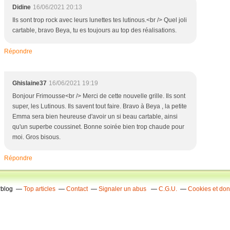
Didine
16/06/2021 20:13
Ils sont trop rock avec leurs lunettes tes lutinous.<br /> Quel joli
cartable, bravo Beya, tu es toujours au top des réalisations.
Répondre
Ghislaine37
16/06/2021 19:19
Bonjour Frimousse<br /> Merci de cette nouvelle grille. Ils sont
super, les Lutinous. Ils savent tout faire. Bravo à Beya , la petite
Emma sera bien heureuse d'avoir un si beau cartable, ainsi
qu'un superbe coussinet. Bonne soirée bien trop chaude pour
moi. Gros bisous.
Répondre
rblog
Top articles
Contact
Signaler un abus
C.G.U.
Cookies et do