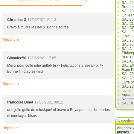
SAL 20
Broderi
SAL 2
Grilles
SAL 20
Christine G
17/06/2021 21:13
SAL C
Bravo à toutes les deux. Bonne soirée.
SAL D
SAL L
Citrouil
Répondre
SAL 2
SAL 20
SAL A
Pinkee
BOUTI
Giboulée50
17/06/2021 17:05
SAL A
Merci pour cette jolie grille!<br /> Félicitations à Beya!<br />
SAL E
Expo Pe
Bonne fin d'après-midi
SAL JE
SAL 20
Livre b
Répondre
SAL 20
lutins
(4
Aquare
Nappe
françoise Binet
17/06/2021 08:12
SAL D
une jolie grille de miusique! et bravo a Beya pour ses broderies
et montages bises
Newslett
Répondre
Abonnez-vo
publiés.