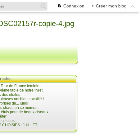
Connexion
+
Créer mon blog
rticles
e Tour de France féminin !
ième fable de notre livret...
 des étoiles
uleuses ont bien travaillé !
prises du... lundi
 très chaud en ce moment
s étuis pour de beaux ciseaux
oûter
icolettes
 CHOISIES : JUILLET