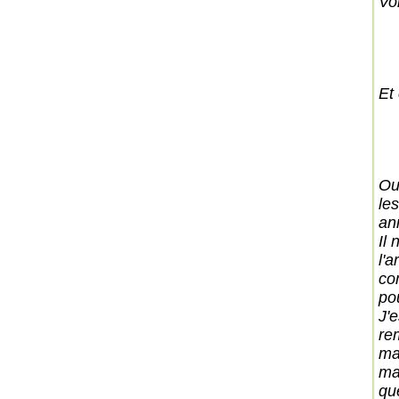
Voi
Et 
Ou
les
an
Il
l'a
co
po
J'e
re
ma
ma
que