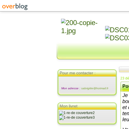
Pour me contacter :
23 d
Po
Mon adresse :
sabrigitte@hotmail.fr
Je
bo
Mon livret
et
tem
le