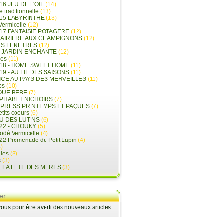
16 JEU DE L'OIE
(14)
e traditionnelle
(13)
015 LABYRINTHE
(13)
 Vermicelle
(12)
17 FANTAISIE POTAGERE
(12)
LAIRIERE AUX CHAMPIGNONS
(12)
ES FENETRES
(12)
E JARDIN ENCHANTE
(12)
les
(11)
018 - HOME SWEET HOME
(11)
19 - AU FIL DES SAISONS
(11)
LICE AU PAYS DES MERVEILLES
(11)
ps
(10)
QUE BEBE
(7)
LPHABET NICHOIRS
(7)
XPRESS PRINTEMPS ET PAQUES
(7)
tits coeurs
(6)
U DES LUTINS
(6)
22 - CHOUKY
(5)
rodé Vermicelle
(4)
22 Promenade du Petit Lapin
(4)
)
lles
(3)
s
(3)
E LA FETE DES MERES
(3)
er
us pour être averti des nouveaux articles