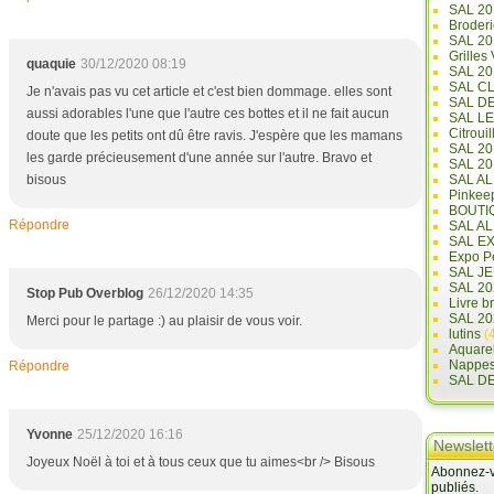
SAL 20
Broderi
SAL 2
Grilles
quaquie
30/12/2020 08:19
SAL 20
SAL C
Je n'avais pas vu cet article et c'est bien dommage. elles sont
SAL D
aussi adorables l'une que l'autre ces bottes et il ne fait aucun
SAL L
Citrouil
doute que les petits ont dû être ravis. J'espère que les mamans
SAL 2
les garde précieusement d'une année sur l'autre. Bravo et
SAL 20
bisous
SAL A
Pinkee
BOUTI
Répondre
SAL A
SAL E
Expo Pe
SAL JE
SAL 20
Stop Pub Overblog
26/12/2020 14:35
Livre b
SAL 20
Merci pour le partage :) au plaisir de vous voir.
lutins
(4
Aquare
Nappe
Répondre
SAL D
Yvonne
25/12/2020 16:16
Newslett
Joyeux Noël à toi et à tous ceux que tu aimes<br /> Bisous
Abonnez-vo
publiés.