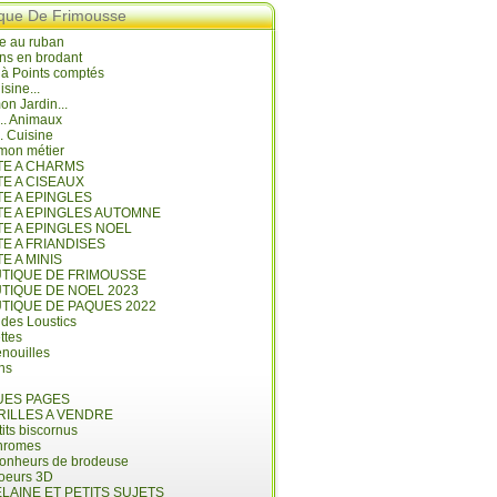
ique De Frimousse
e au ruban
ns en brodant
 à Points comptés
isine...
n Jardin...
... Animaux
.. Cuisine
mon métier
ITE A CHARMS
TE A CISEAUX
TE A EPINGLES
ITE A EPINGLES AUTOMNE
TE A EPINGLES NOEL
TE A FRIANDISES
TE A MINIS
UTIQUE DE FRIMOUSSE
UTIQUE DE NOEL 2023
UTIQUE DE PAQUES 2022
 des Loustics
ettes
nouilles
ins
ES PAGES
RILLES A VENDRE
its biscornus
hromes
bonheurs de brodeuse
coeurs 3D
LAINE ET PETITS SUJETS