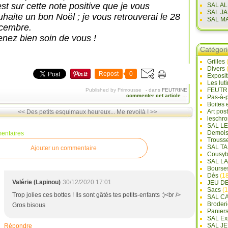
est sur cette note positive que je vous
SAL A
SAL J
uhaite un bon Noël ; je vous retrouverai le 28
SAL M
cembre.
enez bien soin de vous !
Catégor
Grilles
Divers
Repost
0
Exposi
Les lut
FEUTR
Published by Frimousse
-
dans
FEUTRINE
commenter cet article
…
Pas-à-
Boites 
Art pos
<< Des petits esquimaux heureux...
Me revoilà ! >>
leschr
SAL L
Demois
entaires
Trouss
SAL T
Ajouter un commentaire
Cousyb
SAL L
Bourse
Dés
(18
Valérie (Lapinou)
30/12/2020 17:01
JEU D
Sacs
(1
Trop jolies ces bottes ! Ils sont gâtés tes petits-enfants :)<br />
SAL C
Broderi
Gros bisous
Panier
SAL Ex
SAL JE
Répondre