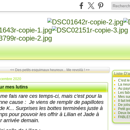
<< Des petits esquimaux heureux...
Me revoilà ! >>
Liste D'a
écembre 2020
C'est l
La neuv
ur mes lutins
Au pays
Les fab
 me fais rare ces temps-ci, mais c'est pour la
Mes sur
Il fait
nne cause : Je viens de remplir de papillotes
De joli
 de K... Surprises les bottes terminées juste à
Petit g
Deux br
ps pour pouvoir les offrir à Lilian et Jade à
FABLES
ur arrivée demain.