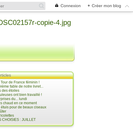
Connexion
+
Créer mon blog
rticles
e Tour de France féminin !
ième fable de notre livret...
 des étoiles
uleuses ont bien travaillé !
prises du... lundi
 très chaud en ce moment
s étuis pour de beaux ciseaux
oûter
icolettes
 CHOISIES : JUILLET