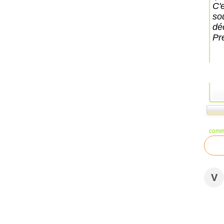
C'
so
dé
Pr
comm
V