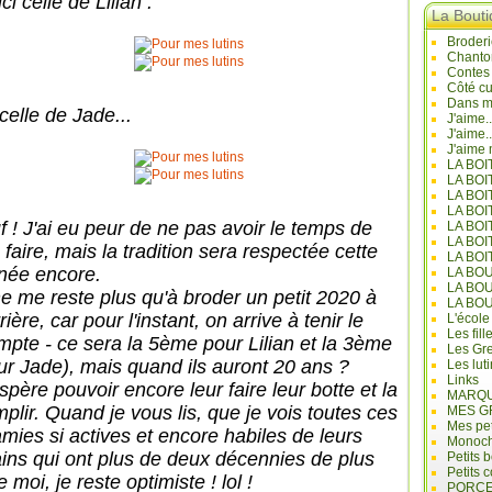
ci celle de Lilian :
La Bout
Broderi
Chanto
Contes
Côté cu
Dans mo
celle de Jade...
J'aime.
J'aime.
J'aime 
LA BO
LA BOI
LA BOI
LA BO
f ! J'ai eu peur de ne pas avoir le temps de
LA BOI
LA BOI
 faire, mais la tradition sera respectée cette
LA BOI
née encore.
LA BO
LA BO
 ne me reste plus qu'à broder un petit 2020 à
LA BO
rrière, car pour l'instant, on arrive à tenir le
L'école
Les fill
mpte - ce sera la 5ème pour Lilian et la 3ème
Les Gre
ur Jade), mais quand ils auront 20 ans ?
Les lut
Links
spère pouvoir encore leur faire leur botte et la
MARQU
mplir. Quand je vous lis, que je vois toutes ces
MES G
Mes pet
mies si actives et encore habiles de leurs
Monoc
ins qui ont plus de deux décennies de plus
Petits 
Petits 
 moi, je reste optimiste ! lol !
PORCE