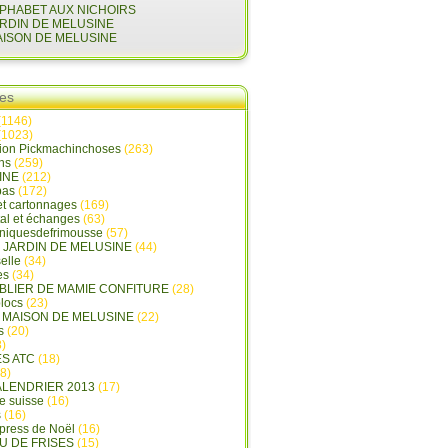
LPHABET AUX NICHOIRS
ARDIN DE MELUSINE
AISON DE MELUSINE
ies
(1146)
(1023)
tion Pickmachinchoses
(263)
ins
(259)
INE
(212)
pas
(172)
et cartonnages
(169)
tal et échanges
(63)
oniquesdefrimousse
(57)
E JARDIN DE MELUSINE
(44)
elle
(34)
es
(34)
ABLIER DE MAMIE CONFITURE
(28)
locs
(23)
A MAISON DE MELUSINE
(22)
s
(20)
)
ES ATC
(18)
8)
ALENDRIER 2013
(17)
e suisse
(16)
s
(16)
press de Noël
(16)
U DE FRISES
(15)