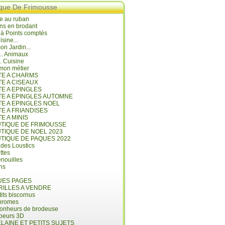
ique De Frimousse
e au ruban
ns en brodant
 à Points comptés
isine...
n Jardin...
... Animaux
.. Cuisine
mon métier
ITE A CHARMS
TE A CISEAUX
TE A EPINGLES
ITE A EPINGLES AUTOMNE
TE A EPINGLES NOEL
TE A FRIANDISES
TE A MINIS
UTIQUE DE FRIMOUSSE
UTIQUE DE NOEL 2023
UTIQUE DE PAQUES 2022
 des Loustics
ettes
nouilles
ins
ES PAGES
RILLES A VENDRE
its biscornus
hromes
bonheurs de brodeuse
coeurs 3D
LAINE ET PETITS SUJETS