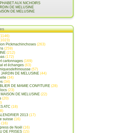
LPHABET AUX NICHOIRS
ARDIN DE MELUSINE
AISON DE MELUSINE
ies
(1146)
(1023)
tion Pickmachinchoses
(263)
ins
(259)
INE
(212)
pas
(172)
et cartonnages
(169)
tal et échanges
(63)
oniquesdefrimousse
(57)
E JARDIN DE MELUSINE
(44)
elle
(34)
es
(34)
ABLIER DE MAMIE CONFITURE
(28)
locs
(23)
A MAISON DE MELUSINE
(22)
s
(20)
)
ES ATC
(18)
8)
ALENDRIER 2013
(17)
e suisse
(16)
s
(16)
press de Noël
(16)
U DE FRISES
(15)