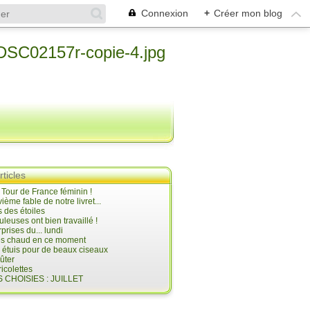
Connexion
+
Créer mon blog
rticles
e Tour de France féminin !
ième fable de notre livret...
 des étoiles
uleuses ont bien travaillé !
prises du... lundi
 très chaud en ce moment
s étuis pour de beaux ciseaux
oûter
icolettes
 CHOISIES : JUILLET