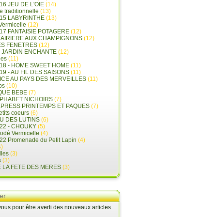
16 JEU DE L'OIE
(14)
e traditionnelle
(13)
015 LABYRINTHE
(13)
 Vermicelle
(12)
17 FANTAISIE POTAGERE
(12)
LAIRIERE AUX CHAMPIGNONS
(12)
ES FENETRES
(12)
E JARDIN ENCHANTE
(12)
les
(11)
018 - HOME SWEET HOME
(11)
19 - AU FIL DES SAISONS
(11)
LICE AU PAYS DES MERVEILLES
(11)
ps
(10)
QUE BEBE
(7)
LPHABET NICHOIRS
(7)
XPRESS PRINTEMPS ET PAQUES
(7)
tits coeurs
(6)
U DES LUTINS
(6)
22 - CHOUKY
(5)
rodé Vermicelle
(4)
22 Promenade du Petit Lapin
(4)
)
lles
(3)
s
(3)
E LA FETE DES MERES
(3)
er
us pour être averti des nouveaux articles