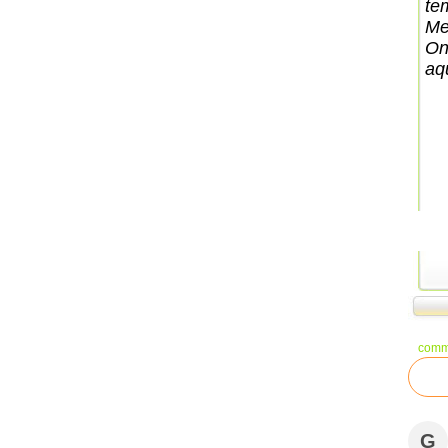
tem
Me
On
aq
comm
G