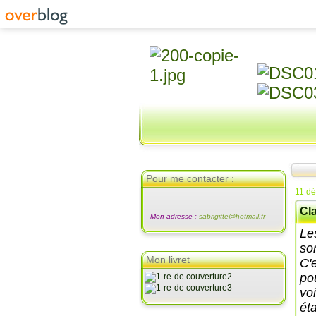
Pour me contacter :
11 d
Cla
Mon adresse :
sabrigitte@hotmail.fr
Le
so
Mon livret
C'
po
vo
éta