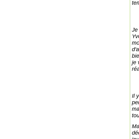
te
Je
Yv
mo
d'
bi
je
réa
Il
pe
ma
to
Ma
dé