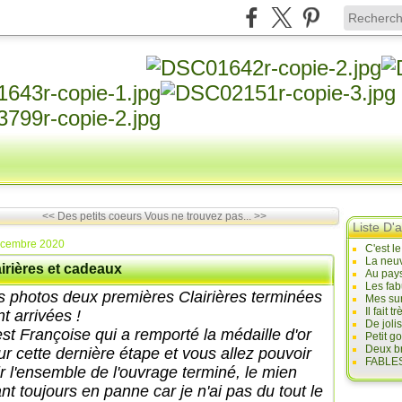
<< Des petits coeurs
Vous ne trouvez pas... >>
Liste D'a
écembre 2020
C'est l
La neuv
irières et cadeaux
Au pays
Les fab
s photos deux premières Clairières terminées
Mes sur
Il fait
nt arrivées !
De joli
est Françoise qui a remporté la médaille d'or
Petit g
Deux br
ur cette dernière étape et vous allez pouvoir
FABLES
ir l'ensemble de l'ouvrage terminé, le mien
nt toujours en panne car je n'ai pas du tout le