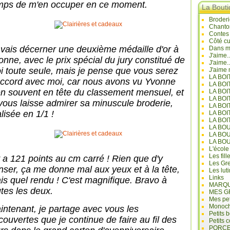
mps de m'en occuper en ce moment.
La Bout
Broderi
Chanto
Contes
Côté cu
 vais décerner une deuxième médaille d'or à
Dans mo
J'aime.
onne, avec le prix spécial du jury constitué de
J'aime.
i toute seule, mais je pense que vous serez
J'aime 
LA BO
accord avec moi, car nous avons vu Yvonne
LA BOI
en souvent en tête du classement mensuel, et
LA BOI
LA BO
 vous laisse admirer sa minuscule broderie,
LA BOI
lisée en 1/1 !
LA BOI
LA BOI
LA BO
LA BO
LA BO
L'école
Les fill
 y a 121 points au cm carré ! Rien que d'y
Les Gre
nser, ça me donne mal aux yeux et à la tête,
Les lut
Links
is quel rendu ! C'est magnifique. Bravo à
MARQU
utes les deux.
MES G
Mes pet
Monoc
intenant, je partage avec vous les
Petits 
couvertes que je continue de faire au fil des
Petits 
PORCE