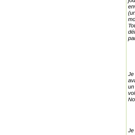
jo
en
(u
mom
To
dé
par
Je
av
un
vo
No
Je