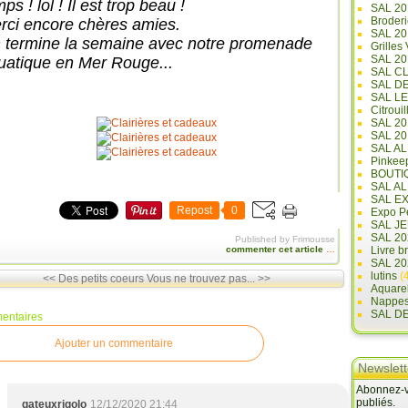
ps ! lol ! Il est trop beau !
SAL 20
Broderi
rci encore chères amies.
SAL 2
 termine la semaine avec notre promenade
Grilles
SAL 20
uatique en Mer Rouge...
SAL C
SAL D
SAL L
Citrouil
SAL 2
SAL 20
SAL A
Pinkee
BOUTI
SAL A
SAL E
Repost
0
Expo Pe
SAL JE
SAL 20
Published by Frimousse
commenter cet article
…
Livre b
SAL 20
lutins
(4
<< Des petits coeurs
Vous ne trouvez pas... >>
Aquare
Nappe
SAL D
entaires
Ajouter un commentaire
Newslett
Abonnez-vo
publiés.
gateuxrigolo
12/12/2020 21:44