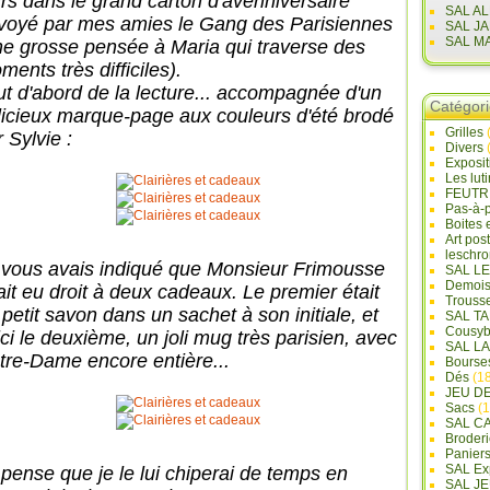
urs dans le grand carton d'avenniversaire
SAL A
voyé par mes amies le Gang des Parisiennes
SAL J
SAL M
ne grosse pensée à Maria qui traverse des
ents très difficiles).
ut d'abord de la lecture... accompagnée d'un
Catégor
licieux marque-page aux couleurs d'été brodé
Grilles
 Sylvie :
Divers
Exposi
Les lut
FEUTR
Pas-à-
Boites 
Art pos
leschr
 vous avais indiqué que Monsieur Frimousse
SAL L
Demois
ait eu droit à deux cadeaux. Le premier était
Trouss
 petit savon dans un sachet à son initiale, et
SAL T
Cousyb
ici le deuxième, un joli mug très parisien, avec
SAL L
tre-Dame encore entière...
Bourse
Dés
(18
JEU D
Sacs
(1
SAL C
Broderi
Panier
SAL Ex
 pense que je le lui chiperai de temps en
SAL JE