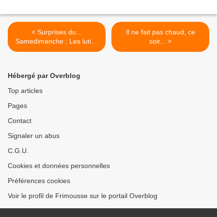
< Surprises du...
Il ne fait pas chaud, ce
Samedimanche : Les lutins
soir... >
frileux ! Erratum
Hébergé par Overblog
Top articles
Pages
Contact
Signaler un abus
C.G.U.
Cookies et données personnelles
Préférences cookies
Voir le profil de Frimousse sur le portail Overblog