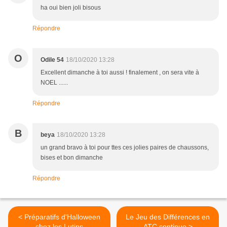
ha oui bien joli bisous
Répondre
O
Odile 54
18/10/2020 13:28
Excellent dimanche à toi aussi ! finalement , on sera vite à
NOEL ......
Répondre
B
beya
18/10/2020 13:28
un grand bravo à toi pour ttes ces jolies paires de chaussons,
bises et bon dimanche
Répondre
< Préparatifs d'Halloween
Le Jeu des Différences en
chez les Lutins
ATC continue >