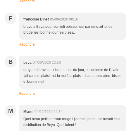
Répondre
F
françoise Binet
05/09/2020 08:16
bravo a Beya pour son joli poisson qui parfume..et jolies
broderies!!bonne journée bises..
Répondre
B
beya
04/09/2020 22:36
un grand bravo aux brodeuses du jour, et contente de t'avoir
fait ce petit plaisir, toi tu me fais plaisir chaque semaine. bises
et bonne nuit
Répondre
M
Miami
04/09/2020 22:34
Quel beau petit poisson rouge ! j'admire partout le travail et la
distribution de Beya. Quel talent !