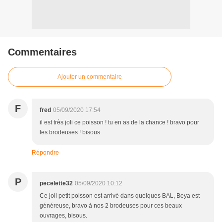
Commentaires
Ajouter un commentaire
F
fred
05/09/2020 17:54
il est très joli ce poisson ! tu en as de la chance ! bravo pour
les brodeuses ! bisous
Répondre
P
pecelette32
05/09/2020 10:12
Ce joli petit poisson est arrivé dans quelques BAL, Beya est
généreuse, bravo à nos 2 brodeuses pour ces beaux
ouvrages, bisous.