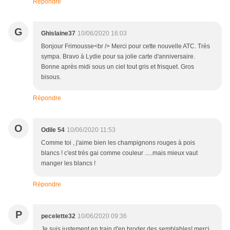
Répondre
G
Ghislaine37
10/06/2020 16:03
Bonjour Frimousse<br /> Merci pour cette nouvelle ATC. Très
sympa. Bravo à Lydie pour sa jolie carte d'anniversaire.
Bonne après midi sous un ciel tout gris et frisquet. Gros
bisous.
Répondre
O
Odile 54
10/06/2020 11:53
Comme toi , j'aime bien les champignons rouges à pois
blancs ! c'est très gai comme couleur .....mais mieux vaut
manger les blancs !
Répondre
P
pecelette32
10/06/2020 09:36
Je suis justement en train d'en broder des semblables! merci