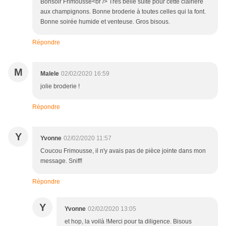
Bonsoir Frimousse<br /> Très belle suite pour cette clairière
aux champignons. Bonne broderie à toutes celles qui la font.
Bonne soirée humide et venteuse. Gros bisous.
Répondre
M
Malele
02/02/2020 16:59
jolie broderie !
Répondre
Y
Yvonne
02/02/2020 11:57
Coucou Frimousse, il n'y avais pas de pièce jointe dans mon
message. Sniff!
Répondre
Y
Yvonne
02/02/2020 13:05
et hop, la voilà !Merci pour ta diligence. Bisous