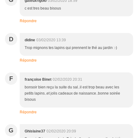
gateuxrigolo
03/02/2020 18:59
c est tres beau bisous
Répondre
D
didine
03/02/2020 13:39
Trop mignons tes lapins qui prennent le thé au jardin :-)
Répondre
F
françoise Binet
02/02/2020 20:31
bonsoir bien reçu la suite du sal..il est trop beau avec les
petits lapins..et jolis cadeaux de naissance..bonne soirée
bisous
Répondre
G
Ghislaine37
02/02/2020 20:09