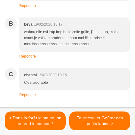
Répondre
B
beya
19/02/2020 18:17
wahou,elle est trop trop belle cette grille, j'aime trop, mais
avant je vais en broder une pour moi !!! surprise !!
mercisssssssssssss et bisousssssssssss
Répondre
C
chantal
19/02/2020 18:15
C'est adorable
Répondre
< Dans la forêt lointaine, on
Tournesol et Goûter des
entend le coucou !
petits lapins >