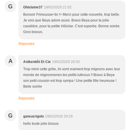
G
Ghislaine37
19/02/2020 21:02
Bonsoir Frimousse<br /> Merci pour cette nouvelle, trop belle.
Je vois que Beya adore aussi. Bravo Beya pour ta jolie
cavalière, pour ta petite Héloïse. C'est superbe. Bonne soirée.
Gros bisous.
Répondre
A
Anikenitêt Et Cie
19/02/2020 20:50
Trop mimi cette grille, ils sont vraiment trop mignons avec leur
monde de mignonneries tes petits lutinous !! Bravo à Beya
son petit coussin est trop sympa ! Une petite fille heureuse !
Belle soirée
Répondre
G
gateuxrigolo
19/02/2020 20:26
hello toute jolie bisous