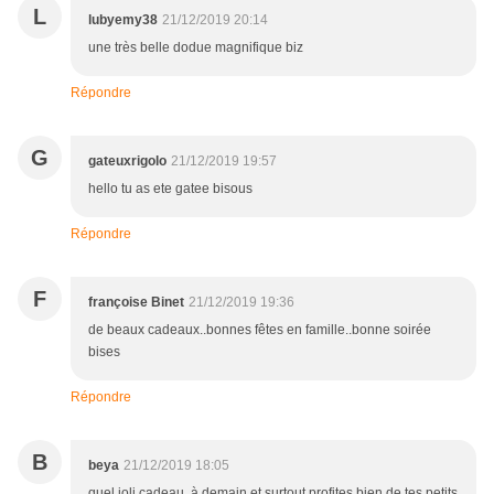
L
lubyemy38
21/12/2019 20:14
une très belle dodue magnifique biz
Répondre
G
gateuxrigolo
21/12/2019 19:57
hello tu as ete gatee bisous
Répondre
F
françoise Binet
21/12/2019 19:36
de beaux cadeaux..bonnes fêtes en famille..bonne soirée
bises
Répondre
B
beya
21/12/2019 18:05
quel joli cadeau, à demain et surtout profites bien de tes petits