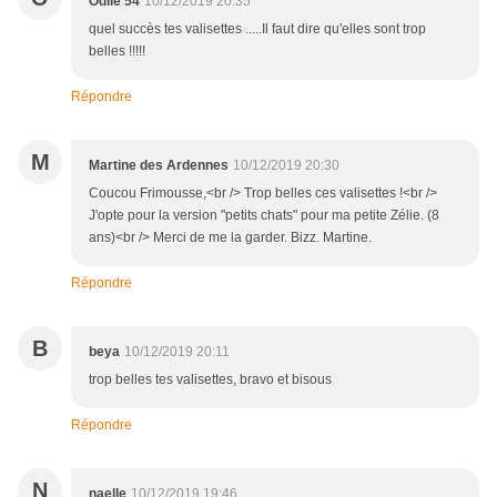
Odile 54
10/12/2019 20:35
quel succès tes valisettes .....Il faut dire qu'elles sont trop
belles !!!!!
Répondre
M
Martine des Ardennes
10/12/2019 20:30
Coucou Frimousse,<br /> Trop belles ces valisettes !<br />
J'opte pour la version "petits chats" pour ma petite Zélie. (8
ans)<br /> Merci de me la garder. Bizz. Martine.
Répondre
B
beya
10/12/2019 20:11
trop belles tes valisettes, bravo et bisous
Répondre
N
naelle
10/12/2019 19:46