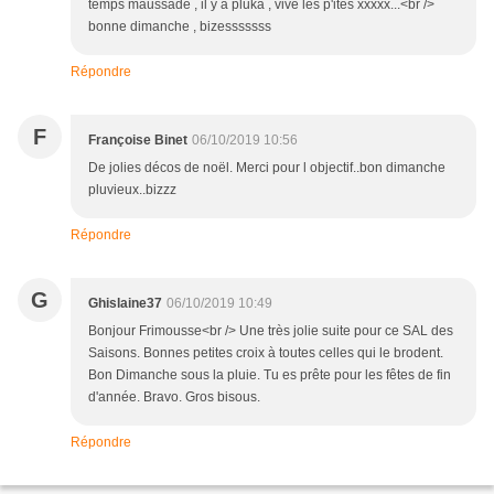
temps maussade , il y a pluka , vive les p'ites xxxxx...<br />
bonne dimanche , bizesssssss
Répondre
F
Françoise Binet
06/10/2019 10:56
De jolies décos de noël. Merci pour l objectif..bon dimanche
pluvieux..bizzz
Répondre
G
Ghislaine37
06/10/2019 10:49
Bonjour Frimousse<br /> Une très jolie suite pour ce SAL des
Saisons. Bonnes petites croix à toutes celles qui le brodent.
Bon Dimanche sous la pluie. Tu es prête pour les fêtes de fin
d'année. Bravo. Gros bisous.
Répondre