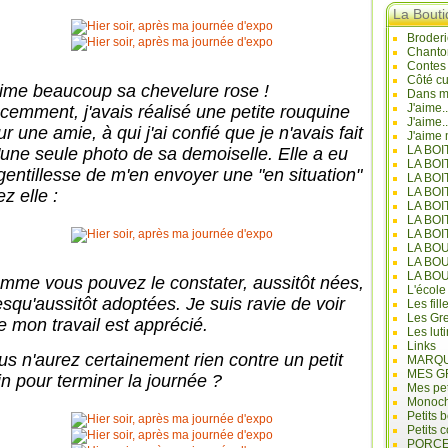
La Bout
Broderi
Chanto
Contes
Côté cu
aime beaucoup sa chevelure rose !
Dans mo
J'aime.
cemment, j'avais réalisé une petite rouquine
J'aime.
r une amie, à qui j'ai confié que je n'avais fait
J'aime 
LA BO
'une seule photo de sa demoiselle. Elle a eu
LA BOI
 gentillesse de m'en envoyer une "en situation"
LA BOI
LA BO
z elle :
LA BOI
LA BOI
LA BOI
LA BO
LA BO
LA BO
mme vous pouvez le constater, aussitôt nées,
L'école
esqu'aussitôt adoptées. Je suis ravie de voir
Les fill
Les Gre
e mon travail est apprécié.
Les lut
Links
us n'aurez certainement rien contre un petit
MARQU
MES G
in pour terminer la journée ?
Mes pet
Monoc
Petits 
Petits 
PORCE