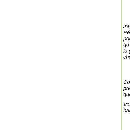
J'
Ré
pou
qu
la
che
Co
pr
qu
Vo
ba