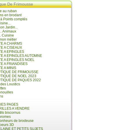
ique De Frimousse
e au ruban
ns en brodant
 à Points comptés
isine...
n Jardin...
... Animaux
.. Cuisine
mon métier
ITE A CHARMS
TE A CISEAUX
TE A EPINGLES
ITE A EPINGLES AUTOMNE
TE A EPINGLES NOEL
TE A FRIANDISES
TE A MINIS
UTIQUE DE FRIMOUSSE
UTIQUE DE NOEL 2023
UTIQUE DE PAQUES 2022
 des Loustics
ettes
nouilles
ins
ES PAGES
RILLES A VENDRE
its biscornus
hromes
bonheurs de brodeuse
coeurs 3D
LAINE ET PETITS SUJETS