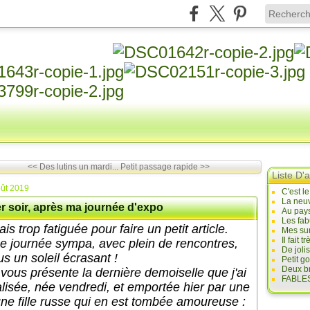
<< Des lutins un mardi...
Petit passage rapide >>
Liste D'a
ût 2019
C'est l
La neuv
r soir, après ma journée d'expo
Au pays
Les fab
tais trop fatiguée pour faire un petit article.
Mes sur
Il fait
e journée sympa, avec plein de rencontres,
De joli
us un soleil écrasant !
Petit g
Deux br
 vous présente la dernière demoiselle que j'ai
FABLES
alisée, née vendredi, et emportée hier par une
une fille russe qui en est tombée amoureuse :