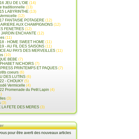
16 JEU DE L'OIE
(14)
e traditionnelle
(13)
015 LABYRINTHE
(13)
 Vermicelle
(12)
17 FANTAISIE POTAGERE
(12)
LAIRIERE AUX CHAMPIGNONS
(12)
ES FENETRES
(12)
E JARDIN ENCHANTE
(12)
les
(11)
018 - HOME SWEET HOME
(11)
19 - AU FIL DES SAISONS
(11)
LICE AU PAYS DES MERVEILLES
(11)
ps
(10)
QUE BEBE
(7)
LPHABET NICHOIRS
(7)
XPRESS PRINTEMPS ET PAQUES
(7)
tits coeurs
(6)
U DES LUTINS
(6)
22 - CHOUKY
(5)
rodé Vermicelle
(4)
22 Promenade du Petit Lapin
(4)
)
lles
(3)
s
(3)
E LA FETE DES MERES
(3)
er
us pour être averti des nouveaux articles