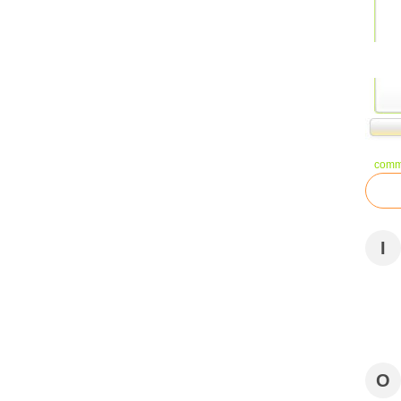
comm
I
O