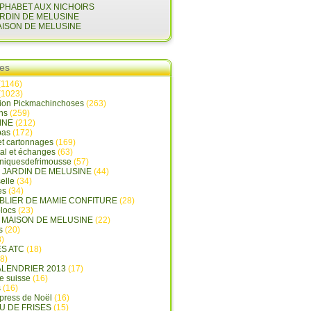
LPHABET AUX NICHOIRS
ARDIN DE MELUSINE
AISON DE MELUSINE
ies
(1146)
(1023)
tion Pickmachinchoses
(263)
ins
(259)
INE
(212)
pas
(172)
et cartonnages
(169)
tal et échanges
(63)
oniquesdefrimousse
(57)
E JARDIN DE MELUSINE
(44)
elle
(34)
es
(34)
ABLIER DE MAMIE CONFITURE
(28)
locs
(23)
A MAISON DE MELUSINE
(22)
s
(20)
)
ES ATC
(18)
8)
ALENDRIER 2013
(17)
e suisse
(16)
s
(16)
press de Noël
(16)
U DE FRISES
(15)