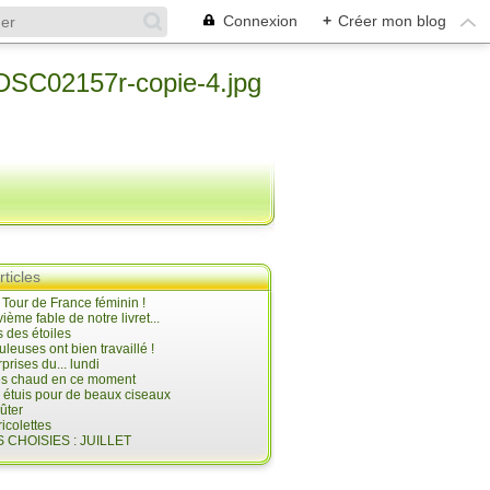
Connexion
+
Créer mon blog
rticles
e Tour de France féminin !
ième fable de notre livret...
 des étoiles
uleuses ont bien travaillé !
prises du... lundi
 très chaud en ce moment
s étuis pour de beaux ciseaux
oûter
icolettes
 CHOISIES : JUILLET