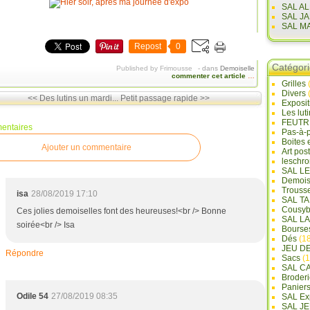
SAL A
SAL J
SAL M
Repost
0
Catégor
Published by Frimousse
-
dans
Demoiselle
commenter cet article
…
Grilles
Divers
<< Des lutins un mardi...
Petit passage rapide >>
Exposi
Les lut
FEUTR
entaires
Pas-à-
Boites 
Ajouter un commentaire
Art pos
leschr
SAL L
Demois
Trouss
isa
28/08/2019 17:10
SAL T
Cousyb
Ces jolies demoiselles font des heureuses!<br /> Bonne
SAL L
soirée<br /> Isa
Bourse
Dés
(18
JEU D
Répondre
Sacs
(1
SAL C
Broderi
Panier
Odile 54
27/08/2019 08:35
SAL Ex
SAL JE