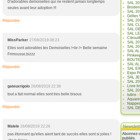
D'adorables demoiselles qui ne restent jamais longtemps
SAL 20
Broderi
seules avant leur adoption !!!
SAL 2
Grilles
SAL 20
Répondre
SAL C
SAL D
SAL L
Citrouil
MissParker
27/08/2019 08:23
SAL 2
SAL 20
Elles sont adorables tes Demoiselles !<br /> Belle semaine
SAL A
Frimousse,bizzz
Pinkee
BOUTI
SAL A
Répondre
SAL E
Expo Pe
SAL JE
SAL 20
Livre b
gateuxrigolo
26/08/2019 22:38
SAL 20
tout a fait normal elles sont tres belle bisous
lutins
(4
Aquare
Nappe
Répondre
SAL D
Newslett
Malele
26/08/2019 22:26
Abonnez-vo
pas étonnant qu'elles aient tant de succès elles sont si jolies !
publiés.