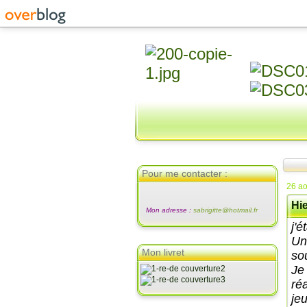
Pour me contacter :
26 ao
Hie
Mon adresse :
sabrigitte@hotmail.fr
j'é
Un
Mon livret
so
Je
ré
je