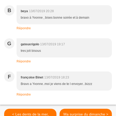
B
beya
13/07/2019 20:28
bravo à Yvonne , bises bonne soirée et à demain
Répondre
G
gateuxrigolo
13/07/2019 19:17
tres joli bisous
Répondre
F
françoise Binet
13/07/2019 18:23
Bravo a Yvonne..moi je viens de te l envoyer...bizzz
Répondre
< Les dents de la mer,
Ma surprise du dimanche >