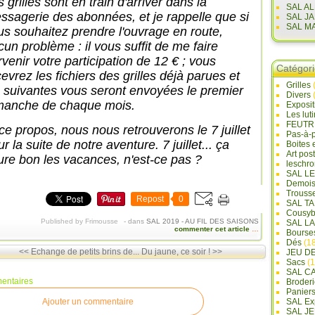
 grilles sont en train d'arriver dans la
SAL A
ssagerie des abonnées, et je rappelle que si
SAL J
SAL M
us souhaitez prendre l'ouvrage en route,
cun problème : il vous suffit de me faire
rvenir votre participation de 12 € ; vous
Catégor
evrez les fichiers des grilles déjà parues et
Grilles
s suivantes vous seront envoyées le premier
Divers
manche de chaque mois.
Exposi
Les lut
FEUTR
ce propos, nous nous retrouverons le 7 juillet
Pas-à-
r la suite de notre aventure. 7 juillet... ça
Boites 
Art pos
eure bon les vacances, n'est-ce pas ?
leschr
SAL L
Demois
Trouss
Repost
0
SAL T
Cousyb
Published by Frimousse
-
dans
SAL 2019 - AU FIL DES SAISONS
SAL L
commenter cet article
…
Bourse
Dés
(18
<< Echange de petits brins de...
Du jaune, ce soir ! >>
JEU D
Sacs
(1
SAL C
entaires
Broderi
Panier
Ajouter un commentaire
SAL Ex
SAL JE