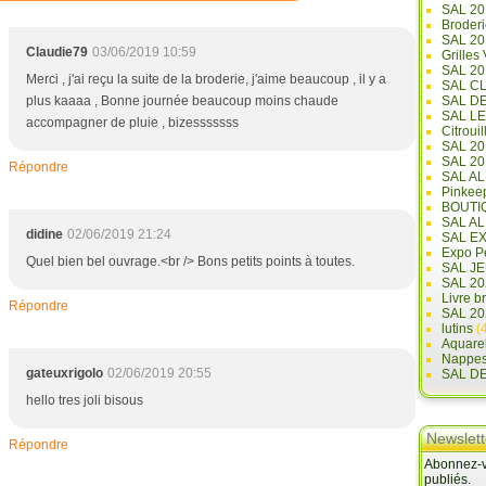
SAL 20
Broderi
SAL 2
Claudie79
03/06/2019 10:59
Grilles
SAL 20
Merci , j'ai reçu la suite de la broderie, j'aime beaucoup , il y a
SAL C
plus kaaaa , Bonne journée beaucoup moins chaude
SAL D
SAL L
accompagner de pluie , bizesssssss
Citrouil
SAL 2
SAL 20
Répondre
SAL A
Pinkee
BOUTI
SAL A
didine
02/06/2019 21:24
SAL E
Expo Pe
Quel bien bel ouvrage.<br /> Bons petits points à toutes.
SAL JE
SAL 20
Livre b
Répondre
SAL 20
lutins
(4
Aquare
Nappe
gateuxrigolo
02/06/2019 20:55
SAL D
hello tres joli bisous
Newslett
Répondre
Abonnez-vo
publiés.