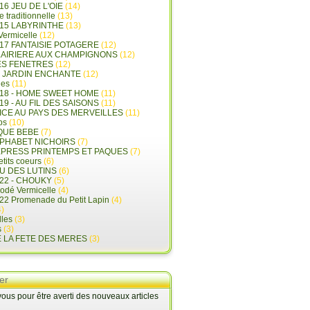
16 JEU DE L'OIE
(14)
e traditionnelle
(13)
015 LABYRINTHE
(13)
 Vermicelle
(12)
17 FANTAISIE POTAGERE
(12)
LAIRIERE AUX CHAMPIGNONS
(12)
ES FENETRES
(12)
E JARDIN ENCHANTE
(12)
les
(11)
018 - HOME SWEET HOME
(11)
19 - AU FIL DES SAISONS
(11)
LICE AU PAYS DES MERVEILLES
(11)
ps
(10)
QUE BEBE
(7)
LPHABET NICHOIRS
(7)
XPRESS PRINTEMPS ET PAQUES
(7)
tits coeurs
(6)
U DES LUTINS
(6)
22 - CHOUKY
(5)
rodé Vermicelle
(4)
22 Promenade du Petit Lapin
(4)
)
lles
(3)
s
(3)
E LA FETE DES MERES
(3)
er
us pour être averti des nouveaux articles