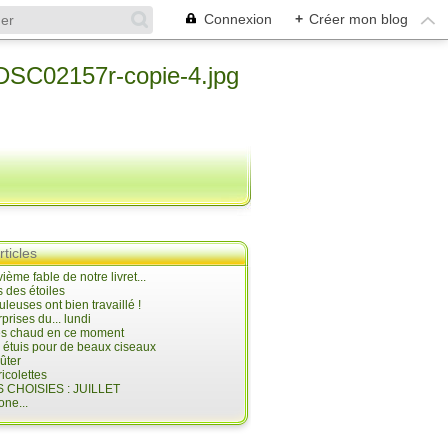
Connexion
+
Créer mon blog
rticles
ième fable de notre livret...
 des étoiles
uleuses ont bien travaillé !
prises du... lundi
 très chaud en ce moment
s étuis pour de beaux ciseaux
oûter
icolettes
 CHOISIES : JUILLET
ne...