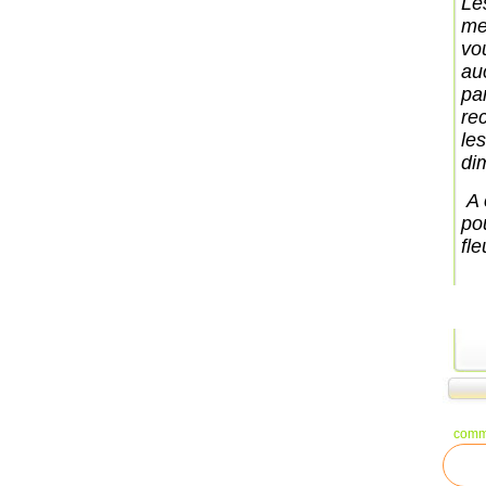
Les
me
vo
au
pa
rec
le
di
A 
pou
fl
comm