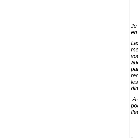
Je
en
Les
me
vo
au
pa
rec
le
di
A 
pou
fl