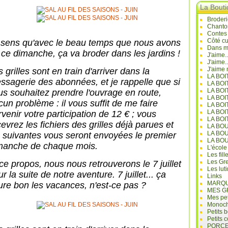
La Bout
Broderi
Chanto
Contes
Côté cu
 sens qu'avec le beau temps que nous avons
Dans mo
 ce dimanche, ça va broder dans les jardins !
J'aime.
J'aime.
J'aime 
 grilles sont en train d'arriver dans la
LA BO
ssagerie des abonnées, et je rappelle que si
LA BOI
LA BOI
us souhaitez prendre l'ouvrage en route,
LA BO
cun problème : il vous suffit de me faire
LA BOI
LA BOI
rvenir votre participation de 12 € ; vous
LA BOI
evrez les fichiers des grilles déjà parues et
LA BO
LA BO
s suivantes vous seront envoyées le premier
LA BO
manche de chaque mois.
L'école
Les fill
Les Gre
ce propos, nous nous retrouverons le 7 juillet
Les lut
r la suite de notre aventure. 7 juillet... ça
Links
MARQU
eure bon les vacances, n'est-ce pas ?
MES G
Mes pet
Monoc
Petits 
Petits 
PORCE