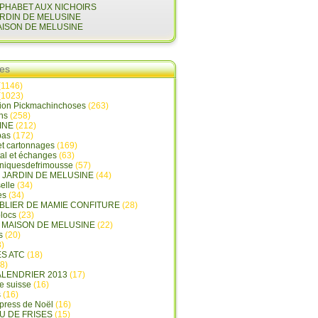
LPHABET AUX NICHOIRS
ARDIN DE MELUSINE
AISON DE MELUSINE
ies
(1146)
(1023)
tion Pickmachinchoses
(263)
ins
(258)
INE
(212)
pas
(172)
et cartonnages
(169)
tal et échanges
(63)
oniquesdefrimousse
(57)
E JARDIN DE MELUSINE
(44)
elle
(34)
es
(34)
ABLIER DE MAMIE CONFITURE
(28)
locs
(23)
A MAISON DE MELUSINE
(22)
s
(20)
)
ES ATC
(18)
8)
ALENDRIER 2013
(17)
e suisse
(16)
s
(16)
press de Noël
(16)
U DE FRISES
(15)