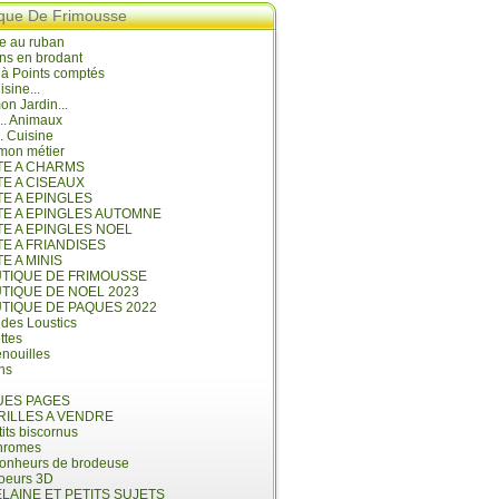
ique De Frimousse
e au ruban
ns en brodant
 à Points comptés
isine...
n Jardin...
... Animaux
.. Cuisine
mon métier
ITE A CHARMS
TE A CISEAUX
TE A EPINGLES
ITE A EPINGLES AUTOMNE
TE A EPINGLES NOEL
TE A FRIANDISES
TE A MINIS
UTIQUE DE FRIMOUSSE
UTIQUE DE NOEL 2023
UTIQUE DE PAQUES 2022
 des Loustics
ettes
nouilles
ins
ES PAGES
RILLES A VENDRE
its biscornus
hromes
bonheurs de brodeuse
coeurs 3D
LAINE ET PETITS SUJETS