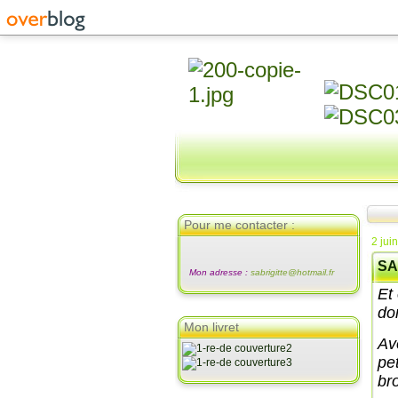
Pour me contacter :
2 jui
SA
Mon adresse :
sabrigitte@hotmail.fr
Et 
do
Mon livret
Av
pet
bro