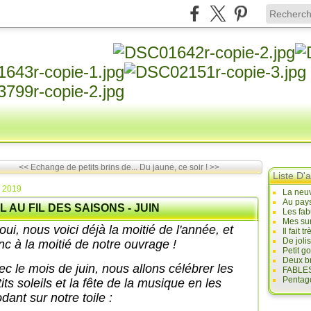
<< Echange de petits brins de...
Du jaune, ce soir ! >>
Liste D'a
n 2019
La neuv
Au pays
L AU FIL DES SAISONS - JUIN
Les fab
Mes sur
oui, nous voici déjà la moitié de l'année, et
Il fait
De joli
nc à la moitié de notre ouvrage !
Petit g
Deux br
ec le mois de juin, nous allons célébrer les
FABLES
Pentago
its soleils et la fête de la musique en les
dant sur notre toile :