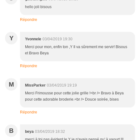
hello joli bisous
Répondre
Y
Yvonnele
03/04/2019 19:30
Merci pour mon, enfin ton ,Y Il va sûrement me servir! Bisous
et Bravo Beya
Répondre
M
MissParker
03/04/2019 19:19
Merci Frimousse pour cette jolie grille !<br /> Bravo à Beya
pour cette adorable broderie.<br /> Douce soirée, bises
Répondre
B
beya
03/04/2019 18:32
merci à toi pas évident le Y je n'avais pensé qu' à yaourt !!!