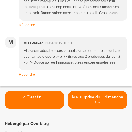
baguettes magiques. Elles veulent se présenter sous leur
meilleur profil. C'est trop beau. Bravo à nos deux brodeuses
de ce soir. Bonne soirée avec encore du soleil. Gros bisous.
Répondre
M
MissParker
12/04/2019 18:31
Elles sont adorables ces baguettes magiques... je te souhaite
que la magie opère :)<br /> Bravo aux 2 brodeuses du jour ;)
<br /> Douce soirée Frimousse, bises encore ensoleillées
Répondre
< C'est fini...
Ma surprise du... dimanche
! >
Hébergé par Overblog