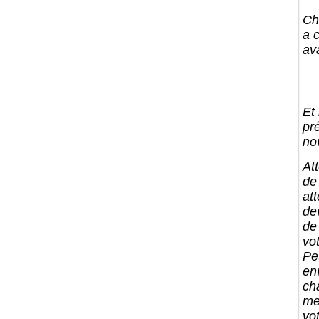
Ch
a 
av
Et
pr
no
Att
de
at
de
de
vo
Pe
en
ch
me
vo