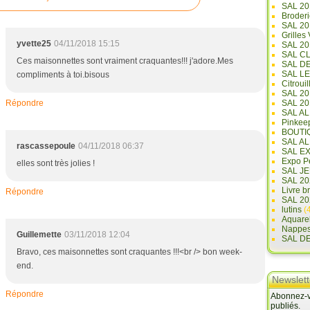
SAL 20
Broderi
SAL 2
Grilles
yvette25
04/11/2018 15:15
SAL 20
SAL C
Ces maisonnettes sont vraiment craquantes!!! j'adore.Mes
SAL D
SAL L
compliments à toi.bisous
Citrouil
SAL 2
Répondre
SAL 20
SAL A
Pinkee
BOUTI
SAL A
rascassepoule
04/11/2018 06:37
SAL E
Expo Pe
elles sont très jolies !
SAL JE
SAL 20
Livre b
Répondre
SAL 20
lutins
(4
Aquare
Nappe
Guillemette
03/11/2018 12:04
SAL D
Bravo, ces maisonnettes sont craquantes !!!<br /> bon week-
end.
Newslett
Répondre
Abonnez-vo
publiés.