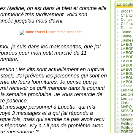
La Bout
ez Nadine, on est dans le bleu et comme elle
Broderi
commencé très tardivement, voici son
Chanto
Contes
ancée jusqu'au mois d'avril.
Côté cu
Dans mo
J'aime.
J'aime.
J'aime 
LA BO
 moi, je suis dans les maisonnettes, que j'ai
LA BOI
éparées pour mon petit marché du 11
LA BOI
LA BO
vembre.
LA BOI
LA BOI
ention : les kits sont actuellement en rupture
LA BOI
LA BO
 stock. J'ai prévenu les personnes qui sont en
LA BO
tente de leurs fournitures. Je pense que je
LA BO
L'école
vrai recevoir ce qu'il manque dans le courant
Les fill
 la semaine prochaine. Je vous remercie de
Les Gre
Les lut
tre patience.
Links
tit message personnel à Lucette, qui m'a
MARQU
MES G
voyé 3 messages et à qui j'ai répondu à
Mes pet
aque fois, mais qui semble ne pas avoir reçu
Monoc
Petits 
s réponses. N'y a-t-il pas de problème avec
Petits 
tre messagerie ?
PORCE