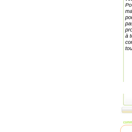
Po
ma
pou
pas
pr
à 
co
tou
comm