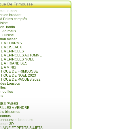
ique De Frimousse
e au ruban
ns en brodant
 à Points comptés
isine...
n Jardin...
... Animaux
.. Cuisine
mon métier
ITE A CHARMS
TE A CISEAUX
TE A EPINGLES
ITE A EPINGLES AUTOMNE
TE A EPINGLES NOEL
TE A FRIANDISES
TE A MINIS
UTIQUE DE FRIMOUSSE
UTIQUE DE NOEL 2023
UTIQUE DE PAQUES 2022
 des Loustics
ettes
nouilles
ins
ES PAGES
RILLES A VENDRE
its biscornus
hromes
bonheurs de brodeuse
coeurs 3D
LAINE ET PETITS SUJETS