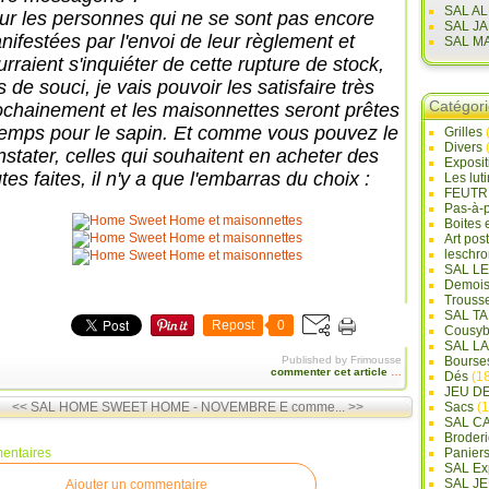
SAL A
ur les personnes qui ne se sont pas encore
SAL J
nifestées par l'envoi de leur règlement et
SAL M
rraient s'inquiéter de cette rupture de stock,
 de souci, je vais pouvoir les satisfaire très
Catégor
ochainement et les maisonnettes seront prêtes
temps pour le sapin. Et comme vous pouvez le
Grilles
Divers
nstater, celles qui souhaitent en acheter des
Exposi
tes faites, il n'y a que l'embarras du choix :
Les lut
FEUTR
Pas-à-
Boites 
Art pos
leschr
SAL L
Demois
Trouss
SAL T
Repost
0
Cousyb
SAL L
Published by Frimousse
Bourse
commenter cet article
…
Dés
(18
JEU D
<< SAL HOME SWEET HOME - NOVEMBRE
E comme... >>
Sacs
(1
SAL C
Broderi
entaires
Panier
SAL Ex
SAL JE
Ajouter un commentaire