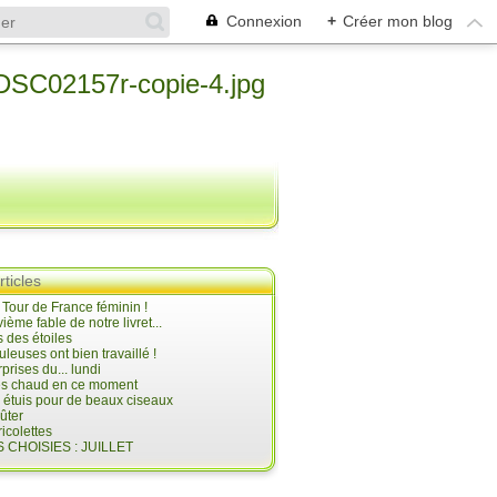
Connexion
+
Créer mon blog
rticles
e Tour de France féminin !
ième fable de notre livret...
 des étoiles
uleuses ont bien travaillé !
prises du... lundi
 très chaud en ce moment
s étuis pour de beaux ciseaux
oûter
icolettes
 CHOISIES : JUILLET