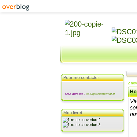
Pour me contacter :
2 no
Ho
Mon adresse :
sabrigitte@hotmail.fr
Vi
so
Mon livret
no