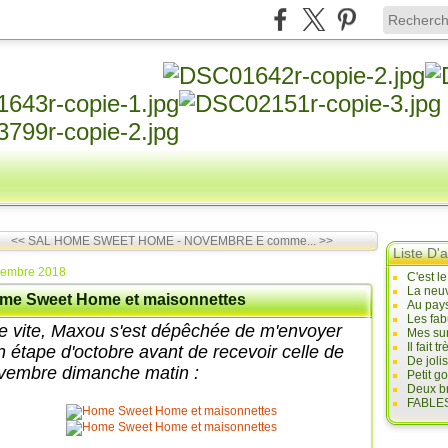
<< SAL HOME SWEET HOME - NOVEMBRE
E comme... >>
Liste D'a
vembre 2018
C'est l
La neuv
me Sweet Home et maisonnettes
Au pays
Les fab
te vite, Maxou s'est dépêchée de m'envoyer
Mes sur
Il fait
n étape d'octobre avant de recevoir celle de
De joli
vembre dimanche matin :
Petit g
Deux br
FABLES