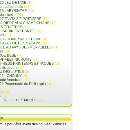
16 JEU DE L'OIE
(14)
e traditionnelle
(13)
015 LABYRINTHE
(13)
 Vermicelle
(12)
17 FANTAISIE POTAGERE
(12)
LAIRIERE AUX CHAMPIGNONS
(12)
ES FENETRES
(12)
E JARDIN ENCHANTE
(12)
les
(11)
018 - HOME SWEET HOME
(11)
19 - AU FIL DES SAISONS
(11)
LICE AU PAYS DES MERVEILLES
(11)
ps
(10)
QUE BEBE
(7)
LPHABET NICHOIRS
(7)
XPRESS PRINTEMPS ET PAQUES
(7)
tits coeurs
(6)
U DES LUTINS
(6)
22 - CHOUKY
(5)
rodé Vermicelle
(4)
22 Promenade du Petit Lapin
(4)
)
lles
(3)
s
(3)
E LA FETE DES MERES
(3)
er
us pour être averti des nouveaux articles