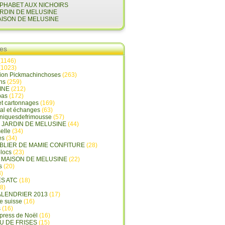
LPHABET AUX NICHOIRS
ARDIN DE MELUSINE
AISON DE MELUSINE
ies
(1146)
(1023)
tion Pickmachinchoses
(263)
ins
(259)
INE
(212)
pas
(172)
et cartonnages
(169)
tal et échanges
(63)
oniquesdefrimousse
(57)
E JARDIN DE MELUSINE
(44)
elle
(34)
es
(34)
ABLIER DE MAMIE CONFITURE
(28)
locs
(23)
A MAISON DE MELUSINE
(22)
s
(20)
)
ES ATC
(18)
8)
ALENDRIER 2013
(17)
e suisse
(16)
s
(16)
press de Noël
(16)
U DE FRISES
(15)