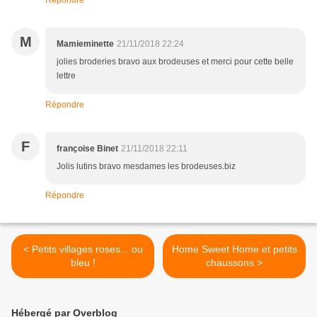
Répondre
M
Mamieminette
21/11/2018 22:24
jolies broderies bravo aux brodeuses et merci pour cette belle
lettre
Répondre
F
françoise Binet
21/11/2018 22:11
Jolis lutins bravo mesdames les brodeuses.biz
Répondre
< Petits villages roses... ou
Home Sweet Home et petits
bleu !
chaussons >
Hébergé par Overblog