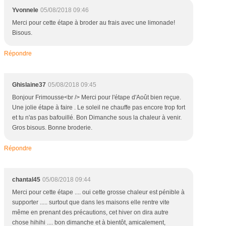
Yvonnele
05/08/2018 09:46
Merci pour cette étape à broder au frais avec une limonade!
Bisous.
Répondre
Ghislaine37
05/08/2018 09:45
Bonjour Frimousse<br /> Merci pour l'étape d'Août bien reçue.
Une jolie étape à faire . Le soleil ne chauffe pas encore trop fort
et tu n'as pas bafouillé. Bon Dimanche sous la chaleur à venir.
Gros bisous. Bonne broderie.
Répondre
chantal45
05/08/2018 09:44
Merci pour cette étape .... oui cette grosse chaleur est pénible à
supporter ..... surtout que dans les maisons elle rentre vite
même en prenant des précautions, cet hiver on dira autre
chose hihihi .... bon dimanche et à bientôt, amicalement,