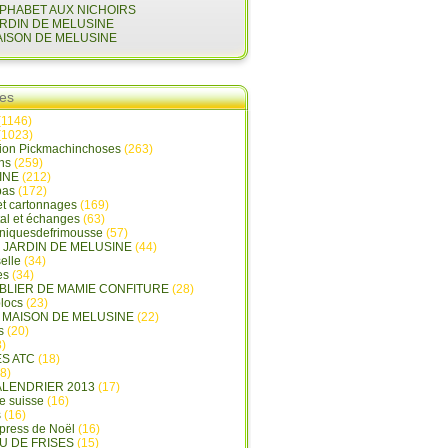
LPHABET AUX NICHOIRS
ARDIN DE MELUSINE
AISON DE MELUSINE
ies
(1146)
(1023)
tion Pickmachinchoses
(263)
ins
(259)
INE
(212)
pas
(172)
et cartonnages
(169)
tal et échanges
(63)
oniquesdefrimousse
(57)
E JARDIN DE MELUSINE
(44)
elle
(34)
es
(34)
ABLIER DE MAMIE CONFITURE
(28)
locs
(23)
A MAISON DE MELUSINE
(22)
s
(20)
)
ES ATC
(18)
8)
ALENDRIER 2013
(17)
e suisse
(16)
s
(16)
press de Noël
(16)
U DE FRISES
(15)