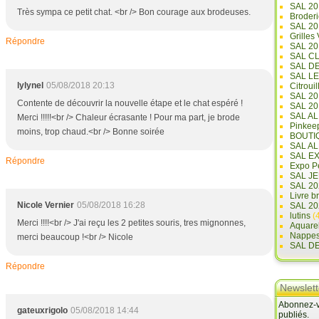
SAL 20
Très sympa ce petit chat. <br /> Bon courage aux brodeuses.
Broderi
SAL 2
Grilles
Répondre
SAL 20
SAL C
SAL D
SAL L
lylynel
05/08/2018 20:13
Citrouil
SAL 2
Contente de découvrir la nouvelle étape et le chat espéré !
SAL 20
SAL A
Merci !!!!!<br /> Chaleur écrasante ! Pour ma part, je brode
Pinkee
moins, trop chaud.<br /> Bonne soirée
BOUTI
SAL A
SAL E
Répondre
Expo Pe
SAL JE
SAL 20
Livre b
Nicole Vernier
05/08/2018 16:28
SAL 20
lutins
(4
Merci !!!!<br /> J'ai reçu les 2 petites souris, tres mignonnes,
Aquare
Nappe
merci beaucoup !<br /> Nicole
SAL D
Répondre
Newslett
Abonnez-vo
gateuxrigolo
05/08/2018 14:44
publiés.