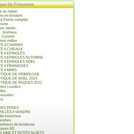
ique De Frimousse
e au ruban
ns en brodant
 à Points comptés
isine...
n Jardin...
... Animaux
.. Cuisine
mon métier
ITE A CHARMS
TE A CISEAUX
TE A EPINGLES
ITE A EPINGLES AUTOMNE
TE A EPINGLES NOEL
TE A FRIANDISES
TE A MINIS
UTIQUE DE FRIMOUSSE
UTIQUE DE NOEL 2023
UTIQUE DE PAQUES 2022
 des Loustics
ettes
nouilles
ins
ES PAGES
RILLES A VENDRE
its biscornus
hromes
bonheurs de brodeuse
coeurs 3D
LAINE ET PETITS SUJETS