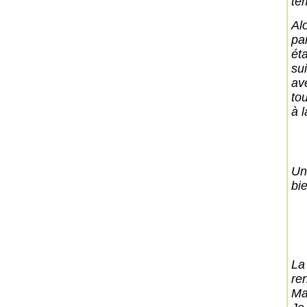
te
Al
pa
ét
su
ave
tou
à l
Un
bie
La
re
Ma