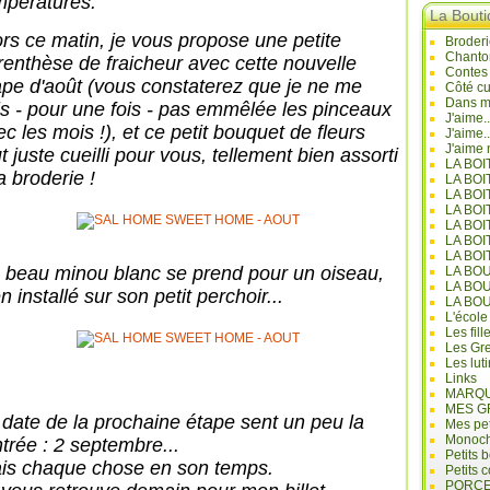
mpératures.
La Bout
ors ce matin, je vous propose une petite
Broderi
Chanto
renthèse de fraicheur avec cette nouvelle
Contes
ape d'août (vous constaterez que je ne me
Côté cu
Dans mo
is - pour une fois - pas emmêlée les pinceaux
J'aime.
c les mois !), et ce petit bouquet de fleurs
J'aime.
J'aime 
t juste cueilli pour vous, tellement bien assorti
LA BO
a broderie !
LA BOI
LA BOI
LA BO
LA BOI
LA BOI
LA BOI
 beau minou blanc se prend pour un oiseau,
LA BO
LA BO
n installé sur son petit perchoir...
LA BO
L'école
Les fill
Les Gre
Les lut
Links
MARQU
MES G
 date de la prochaine étape sent un peu la
Mes pet
Monoc
ntrée : 2 septembre...
Petits 
is chaque chose en son temps.
Petits 
PORCE