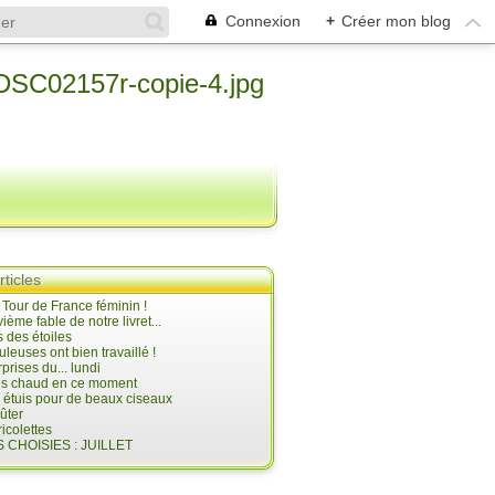
Connexion
+
Créer mon blog
rticles
e Tour de France féminin !
ième fable de notre livret...
 des étoiles
uleuses ont bien travaillé !
prises du... lundi
 très chaud en ce moment
s étuis pour de beaux ciseaux
oûter
icolettes
 CHOISIES : JUILLET