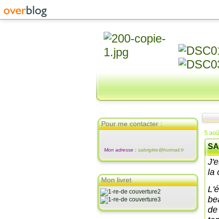
Pour me contacter :
5 aoû
SA
Mon adresse :
sabrigitte@hotmail.fr
J'
la 
Mon livret
L'
bea
de