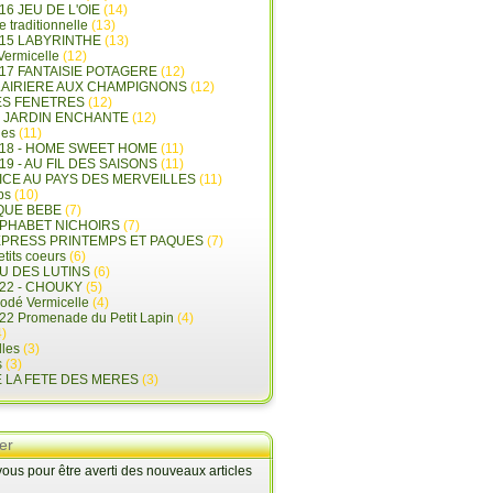
16 JEU DE L'OIE
(14)
e traditionnelle
(13)
015 LABYRINTHE
(13)
 Vermicelle
(12)
17 FANTAISIE POTAGERE
(12)
LAIRIERE AUX CHAMPIGNONS
(12)
ES FENETRES
(12)
E JARDIN ENCHANTE
(12)
les
(11)
018 - HOME SWEET HOME
(11)
19 - AU FIL DES SAISONS
(11)
LICE AU PAYS DES MERVEILLES
(11)
ps
(10)
QUE BEBE
(7)
LPHABET NICHOIRS
(7)
XPRESS PRINTEMPS ET PAQUES
(7)
tits coeurs
(6)
U DES LUTINS
(6)
22 - CHOUKY
(5)
rodé Vermicelle
(4)
22 Promenade du Petit Lapin
(4)
)
lles
(3)
s
(3)
E LA FETE DES MERES
(3)
er
us pour être averti des nouveaux articles