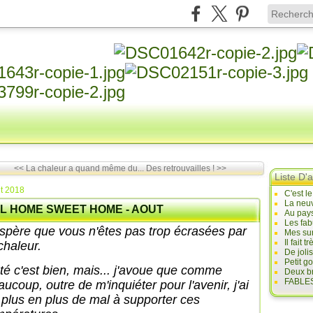
<< La chaleur a quand même du...
Des retrouvailles ! >>
Liste D'a
t 2018
C'est l
La neuv
L HOME SWEET HOME - AOUT
Au pays
Les fab
espère que vous n'êtes pas trop écrasées par
Mes sur
Il fait
chaleur.
De joli
Petit g
été c'est bien, mais... j'avoue que comme
Deux br
FABLES
ucoup, outre de m'inquiéter pour l'avenir, j'ai
 plus en plus de mal à supporter ces