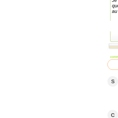
Je
qu
au 
comm
S
C