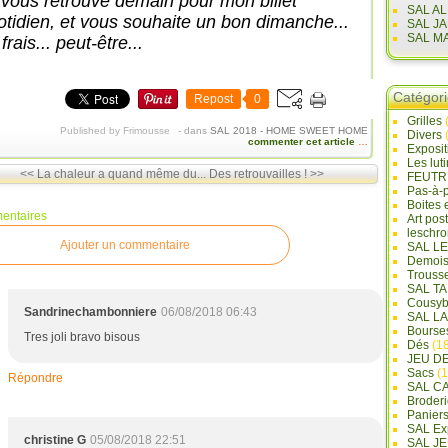
 vous retrouve demain pour mon billet
SAL A
otidien, et vous souhaite un bon dimanche...
SAL J
SAL M
frais... peut-être...
Catégor
Repost
0
Grilles
Published by Frimousse
-
dans
SAL 2018 - HOME SWEET HOME
Divers
commenter cet article
…
Exposi
Les lut
<< La chaleur a quand même du...
Des retrouvailles ! >>
FEUTR
Pas-à-
Boites 
entaires
Art pos
leschr
Ajouter un commentaire
SAL L
Demois
Trouss
SAL T
Cousyb
Sandrinechambonniere
06/08/2018 06:43
SAL L
Bourse
Tres joli bravo bisous
Dés
(18
JEU D
Sacs
(1
Répondre
SAL C
Broderi
Panier
SAL Ex
christine G
05/08/2018 22:51
SAL JE