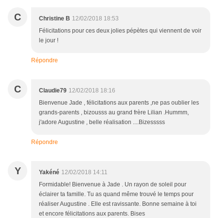
C
Christine B
12/02/2018 18:53
Félicitations pour ces deux jolies pépètes qui viennent de voir
le jour !
Répondre
C
Claudie79
12/02/2018 18:16
Bienvenue Jade , félicitations aux parents ,ne pas oublier les
grands-parents , bizousss au grand frère Lilian .Hummm,
j'adore Augustine , belle réalisation ....Bizesssss
Répondre
Y
Yakéné
12/02/2018 14:11
Formidable! Bienvenue à Jade . Un rayon de soleil pour
éclairer ta famille. Tu as quand même trouvé le temps pour
réaliser Augustine . Elle est ravissante. Bonne semaine à toi
et encore félicitations aux parents. Bises