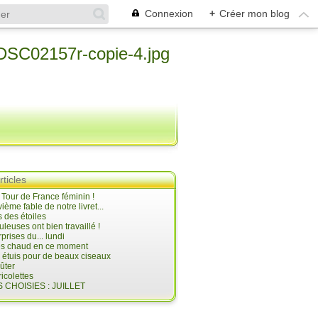
Connexion
+
Créer mon blog
rticles
e Tour de France féminin !
ième fable de notre livret...
 des étoiles
uleuses ont bien travaillé !
prises du... lundi
 très chaud en ce moment
s étuis pour de beaux ciseaux
oûter
icolettes
 CHOISIES : JUILLET