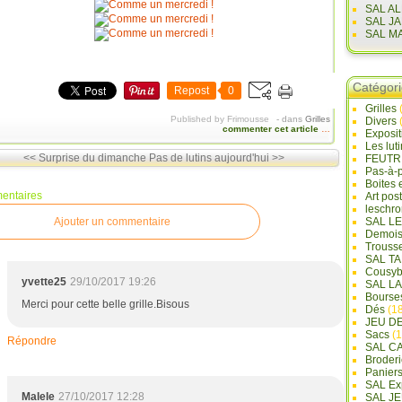
SAL A
SAL J
SAL M
Catégor
Repost
0
Grilles
Published by Frimousse
-
dans
Grilles
Divers
commenter cet article
…
Exposi
Les lut
<< Surprise du dimanche
Pas de lutins aujourd'hui >>
FEUTR
Pas-à-
Boites 
entaires
Art pos
leschr
Ajouter un commentaire
SAL L
Demois
Trouss
SAL T
Cousyb
yvette25
29/10/2017 19:26
SAL L
Bourse
Merci pour cette belle grille.Bisous
Dés
(18
JEU D
Sacs
(1
Répondre
SAL C
Broderi
Panier
SAL Ex
Malele
27/10/2017 12:28
SAL JE