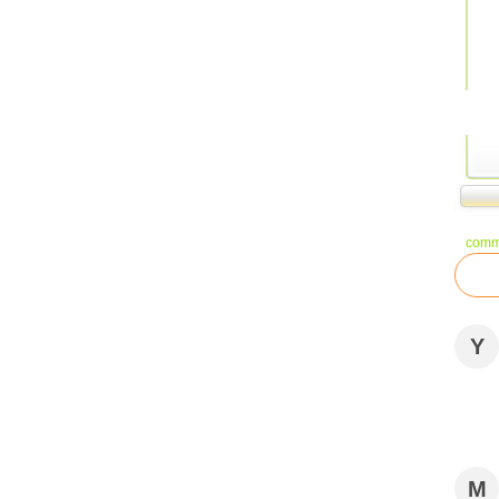
comm
Y
M