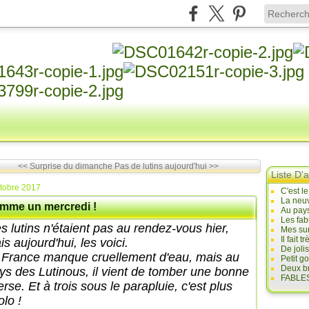
<< Surprise du dimanche
Pas de lutins aujourd'hui >>
Liste D'a
tobre 2017
C'est l
La neuv
mme un mercredi !
Au pays
Les fab
s lutins n'étaient pas au rendez-vous hier,
Mes sur
Il fait
s aujourd'hui, les voici.
De joli
 France manque cruellement d'eau, mais au
Petit g
Deux br
ys des Lutinous, il vient de tomber une bonne
FABLES
rse. Et à trois sous le parapluie, c'est plus
olo !