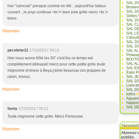
SAL 20
hier "canicule" presque comme en été ...aujourd'hui laiteux
Broderi
SAL 2
couvert ...le yoyo continue <br /> bien jolie grille merci <br />
Grilles
bises
SAL 20
SAL C
SAL D
Répondre
SAL L
Citrouil
SAL 2
SAL 20
pecelette32
27/10/2017 09:13
SAL A
Pinkee
Hier nous avons frôlé les 30° c'est fou ce temps est
BOUTI
SAL A
complètement détraqué! merci pour cette petite grille toute
SAL E
mignonne et bravo à Beya,j'aime beauoup ces grappes de
Expo Pe
raisin, bisous.
SAL JE
SAL 20
Livre b
Répondre
SAL 20
lutins
(4
Aquare
Nappe
SAL D
fanny
27/10/2017 09:12
Toute mignonne cette grille. Merci Frimousse.
Newslett
Répondre
Abonnez-vo
publiés.