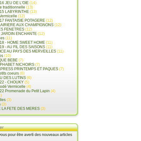
16 JEU DE L'OIE
(14)
e traditionnelle
(13)
015 LABYRINTHE
(13)
 Vermicelle
(12)
17 FANTAISIE POTAGERE
(12)
LAIRIERE AUX CHAMPIGNONS
(12)
ES FENETRES
(12)
E JARDIN ENCHANTE
(12)
les
(11)
018 - HOME SWEET HOME
(11)
19 - AU FIL DES SAISONS
(11)
LICE AU PAYS DES MERVEILLES
(11)
ps
(10)
QUE BEBE
(7)
LPHABET NICHOIRS
(7)
XPRESS PRINTEMPS ET PAQUES
(7)
tits coeurs
(6)
U DES LUTINS
(6)
22 - CHOUKY
(5)
rodé Vermicelle
(4)
22 Promenade du Petit Lapin
(4)
)
lles
(3)
s
(3)
E LA FETE DES MERES
(3)
er
us pour être averti des nouveaux articles