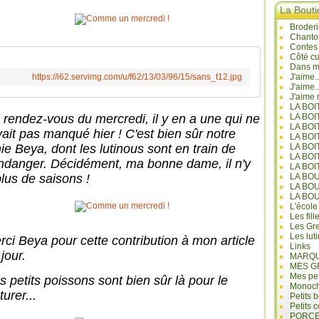
La Bout
Broderi
Chanto
Contes
Côté cu
Dans mo
https://i62.servimg.com/u/f62/13/03/96/15/sans_t12.jpg
J'aime.
J'aime.
J'aime 
LA BO
 rendez-vous du mercredi, il y en a une qui ne
LA BOI
LA BOI
avait pas manqué hier ! C'est bien sûr notre
LA BO
ie Beya, dont les lutinous sont en train de
LA BOI
LA BOI
ndanger. Décidément, ma bonne dame, il n'y
LA BOI
plus de saisons !
LA BO
LA BO
LA BO
L'école
Les fill
Les Gre
Les lut
rci Beya pour cette contribution à mon article
Links
jour.
MARQU
MES G
Mes pet
s petits poissons sont bien sûr là pour le
Monoc
turer...
Petits 
Petits 
PORCE