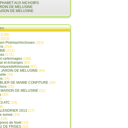
LPHABET AUX NICHOIRS
ARDIN DE MELUSINE
AISON DE MELUSINE
ies
(1146)
(1023)
tion Pickmachinchoses
(263)
ins
(259)
INE
(212)
pas
(172)
et cartonnages
(169)
tal et échanges
(63)
oniquesdefrimousse
(57)
E JARDIN DE MELUSINE
(44)
elle
(34)
es
(34)
ABLIER DE MAMIE CONFITURE
(28)
locs
(23)
A MAISON DE MELUSINE
(22)
s
(20)
)
ES ATC
(18)
8)
ALENDRIER 2013
(17)
e suisse
(16)
s
(16)
press de Noël
(16)
U DE FRISES
(15)