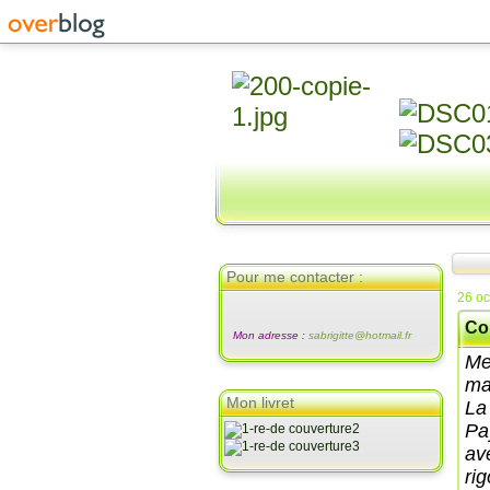
Pour me contacter :
26 oc
Co
Mon adresse :
sabrigitte@hotmail.fr
Me
mai
Mon livret
La
Pa
ave
rig