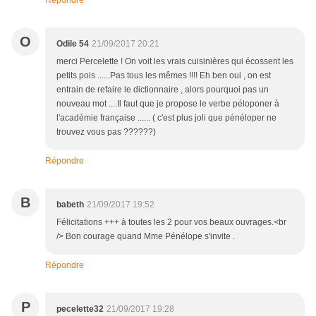
Répondre
O
Odile 54
21/09/2017 20:21
merci Percelette ! On voit les vrais cuisinières qui écossent les
petits pois ......Pas tous les mêmes !!!! Eh ben oui , on est
entrain de refaire le dictionnaire , alors pourquoi pas un
nouveau mot ....Il faut que je propose le verbe péloponer à
l'académie française ...... ( c'est plus joli que pénéloper ne
trouvez vous pas ??????)
Répondre
B
babeth
21/09/2017 19:52
Félicitations +++ à toutes les 2 pour vos beaux ouvrages.<br
/> Bon courage quand Mme Pénélope s'invite .
Répondre
P
pecelette32
21/09/2017 19:28