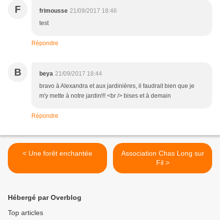
F
frimousse
21/09/2017 18:46
test
Répondre
B
beya
21/09/2017 18:44
bravo à Alexandra et aux jardinières, il faudrait bien que je
m'y mette à notre jardin!!! <br /> bises et à demain
Répondre
< Une forêt enchantée
Association Chas Long sur
Fil >
Hébergé par Overblog
Top articles