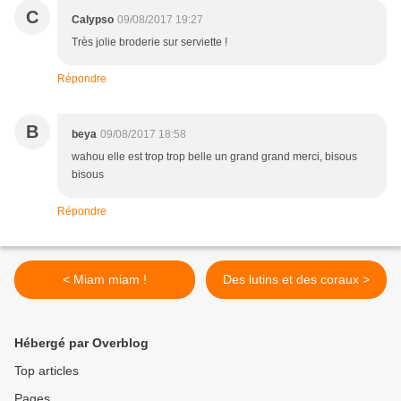
C
Calypso
09/08/2017 19:27
Très jolie broderie sur serviette !
Répondre
B
beya
09/08/2017 18:58
wahou elle est trop trop belle un grand grand merci, bisous
bisous
Répondre
< Miam miam !
Des lutins et des coraux >
Hébergé par Overblog
Top articles
Pages