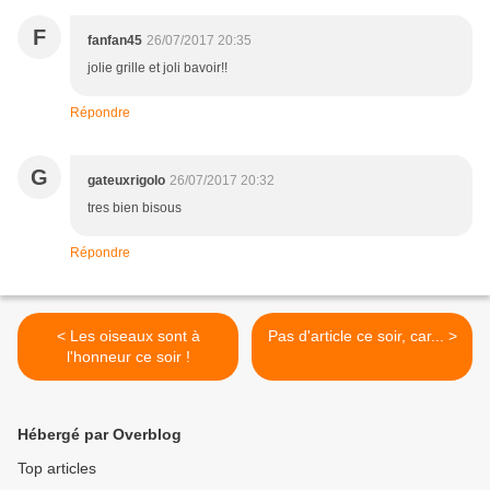
F
fanfan45
26/07/2017 20:35
jolie grille et joli bavoir!!
Répondre
G
gateuxrigolo
26/07/2017 20:32
tres bien bisous
Répondre
< Les oiseaux sont à
Pas d'article ce soir, car... >
l'honneur ce soir !
Hébergé par Overblog
Top articles