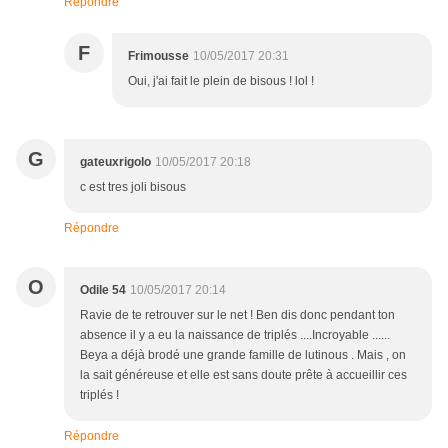
Répondre
F
Frimousse
10/05/2017 20:31
Oui, j'ai fait le plein de bisous ! lol !
G
gateuxrigolo
10/05/2017 20:18
c est tres joli bisous
Répondre
O
Odile 54
10/05/2017 20:14
Ravie de te retrouver sur le net ! Ben dis donc pendant ton
absence il y a eu la naissance de triplés ....Incroyable ......
Beya a déjà brodé une grande famille de lutinous . Mais , on
la sait généreuse et elle est sans doute prête à accueillir ces
triplés !
Répondre