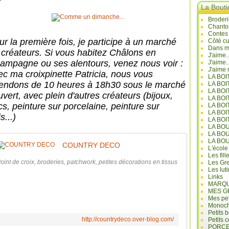
La Bout
Broderi
Chanto
Contes
ur la première fois, je participe à un marché
Côté cu
Dans mo
 créateurs. Si vous habitez Châlons en
J'aime.
ampagne ou ses alentours, venez nous voir :
J'aime.
J'aime 
ec ma croixpinette Patricia, nous vous
LA BO
tendons de 10 heures à 18h30 sous le marché
LA BOI
LA BOI
uvert, avec plein d'autres créateurs (bijoux,
LA BO
cs, peinture sur porcelaine, peinture sur
LA BOI
LA BOI
s...)
LA BOI
LA BO
LA BO
LA BO
COUNTRY DECO
L'école
Les fill
oint de croix, broderies, patchwork, petites décorations en tissus
Les Gre
Les lut
Links
MARQU
MES G
Mes pet
Monoc
Petits 
http://countrydeco.over-blog.com/
Petits 
PORCE