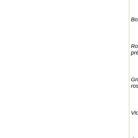
Bo
Ro
pr
Gr
ro
Vi