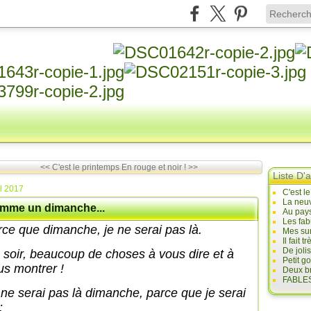
<< C'est le printemps
En rouge et noir ! >>
Liste D'a
il 2017
C'est l
La neuv
mme un dimanche...
Au pays
Les fab
rce que dimanche, je ne serai pas là.
Mes sur
Il fait
De joli
 soir, beaucoup de choses à vous dire et à
Petit g
us montrer !
Deux br
FABLES
 ne serai pas là dimanche, parce que je serai
: