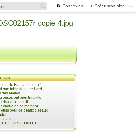
Connexion
+
Créer mon blog
rticles
e Tour de France féminin !
ième fable de notre livret...
 des étoiles
uleuses ont bien travaillé !
prises du... lundi
 très chaud en ce moment
s étuis pour de beaux ciseaux
oûter
icolettes
 CHOISIES : JUILLET