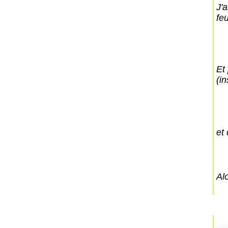
J'a
fe
Et 
(in
et 
Al