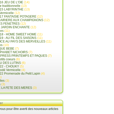
16 JEU DE L'OIE
(14)
e traditionnelle
(13)
015 LABYRINTHE
(13)
 Vermicelle
(12)
17 FANTAISIE POTAGERE
(12)
LAIRIERE AUX CHAMPIGNONS
(12)
ES FENETRES
(12)
E JARDIN ENCHANTE
(12)
les
(11)
018 - HOME SWEET HOME
(11)
19 - AU FIL DES SAISONS
(11)
LICE AU PAYS DES MERVEILLES
(11)
ps
(10)
QUE BEBE
(7)
LPHABET NICHOIRS
(7)
XPRESS PRINTEMPS ET PAQUES
(7)
tits coeurs
(6)
U DES LUTINS
(6)
22 - CHOUKY
(5)
rodé Vermicelle
(4)
22 Promenade du Petit Lapin
(4)
)
lles
(3)
s
(3)
E LA FETE DES MERES
(3)
er
us pour être averti des nouveaux articles