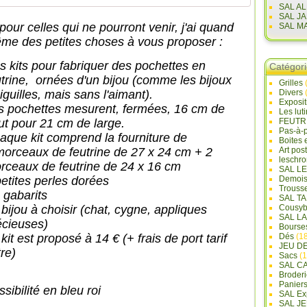
SAL A
SAL J
pour celles qui ne pourront venir, j'ai quand
SAL M
me des petites choses à vous proposer :
s kits pour fabriquer d
es pochettes en
Catégor
utrine, ornées d'un bijou (comme les bijoux
Grilles
iguilles, mais sans l'aimant).
Divers
Exposi
s pochettes mesurent, fermées, 16 cm de
Les lut
ut pour 21 cm de large.
FEUTR
Pas-à-
aque kit comprend la fourniture de
Boites 
morceaux de feutrine de 27 x 24 cm + 2
Art pos
leschr
rceaux de feutrine de 24 x 16 cm
SAL L
petites perles dorées
Demois
Trouss
 gabarits
SAL T
 bijou à choisir (chat, cygne, appliques
Cousyb
SAL L
écieuses)
Bourse
kit est proposé à 14 € (+ frais de port tarif
Dés
(18
JEU D
tre)
Sacs
(1
SAL C
Broderi
Panier
sibilité en bleu roi
SAL Ex
SAL JE