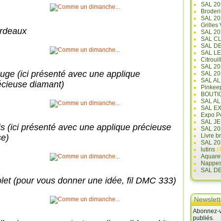
SAL 20
Broderi
SAL 2
Grilles
rdeaux
SAL 20
SAL C
SAL D
SAL L
Citrouil
SAL 2
uge (ici présenté avec une applique
SAL 20
SAL A
écieuse diamant)
Pinkee
BOUTI
SAL A
SAL E
Expo Pe
SAL JE
is (ici présenté avec une applique précieuse
SAL 20
Livre b
se)
SAL 20
lutins
(4
Aquare
Nappe
SAL D
olet (pour vous donner une idée, fil DMC 333)
Newslett
Abonnez-vo
publiés.