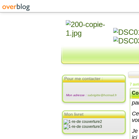
Pour me contacter :
7 avr
Co
Mon adresse :
sabrigitte@hotmail.fr
pa
Ce
Mon livret
vo
Je
ici 