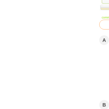
comm
A
B