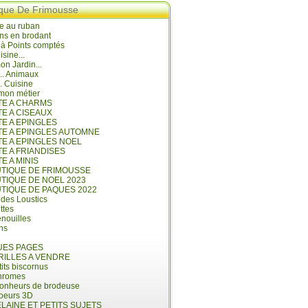
ique De Frimousse
e au ruban
ns en brodant
 à Points comptés
isine...
n Jardin...
... Animaux
.. Cuisine
mon métier
ITE A CHARMS
TE A CISEAUX
TE A EPINGLES
ITE A EPINGLES AUTOMNE
TE A EPINGLES NOEL
TE A FRIANDISES
TE A MINIS
UTIQUE DE FRIMOUSSE
UTIQUE DE NOEL 2023
UTIQUE DE PAQUES 2022
 des Loustics
ettes
nouilles
ins
ES PAGES
RILLES A VENDRE
its biscornus
hromes
bonheurs de brodeuse
coeurs 3D
LAINE ET PETITS SUJETS