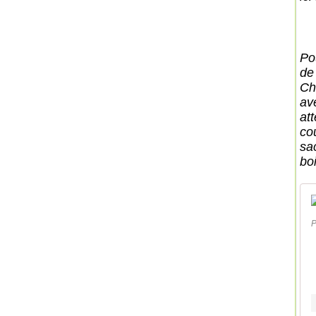
Po
de
Ch
av
at
co
sa
boi
P