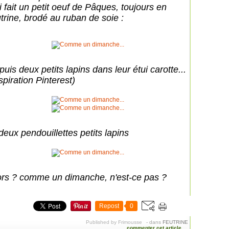
i fait un petit oeuf de Pâques, toujours en
utrine, brodé au ruban de soie :
puis deux petits lapins dans leur étui carotte...
spiration Pinterest)
deux pendouillettes petits lapins
ors ? comme un dimanche, n'est-ce pas ?
Repost
0
Published by Frimousse
-
dans
FEUTRINE
commenter cet article
…