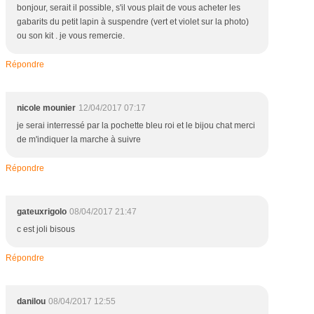
bonjour, serait il possible, s'il vous plait de vous acheter les
gabarits du petit lapin à suspendre (vert et violet sur la photo)
ou son kit . je vous remercie.
Répondre
nicole mounier
12/04/2017 07:17
je serai interressé par la pochette bleu roi et le bijou chat merci
de m'indiquer la marche à suivre
Répondre
gateuxrigolo
08/04/2017 21:47
c est joli bisous
Répondre
danilou
08/04/2017 12:55