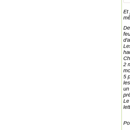
Et 
mê
De
fe
d'a
Le
ha
Ch
2 
mo
5 
les
un
pr
Le 
let
Pos