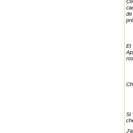
Cel
ca
de
pr
Et
Ap
ro
Ch
Si
ch
J'