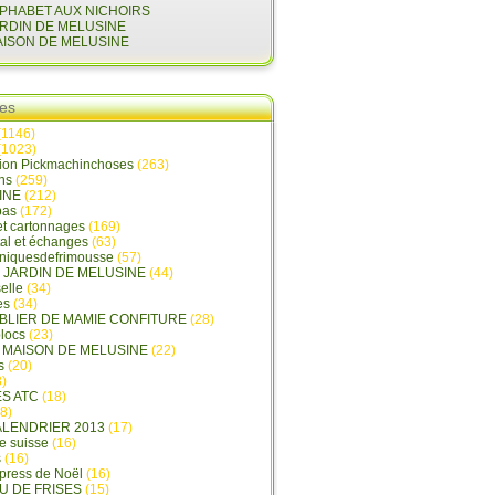
LPHABET AUX NICHOIRS
ARDIN DE MELUSINE
AISON DE MELUSINE
ies
(1146)
(1023)
tion Pickmachinchoses
(263)
ins
(259)
INE
(212)
pas
(172)
et cartonnages
(169)
tal et échanges
(63)
oniquesdefrimousse
(57)
E JARDIN DE MELUSINE
(44)
elle
(34)
es
(34)
ABLIER DE MAMIE CONFITURE
(28)
locs
(23)
A MAISON DE MELUSINE
(22)
s
(20)
)
ES ATC
(18)
8)
ALENDRIER 2013
(17)
e suisse
(16)
s
(16)
press de Noël
(16)
U DE FRISES
(15)