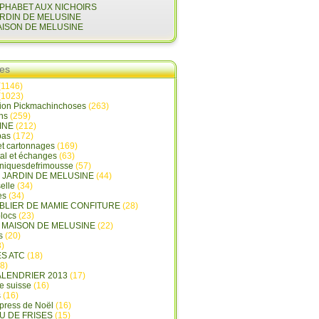
LPHABET AUX NICHOIRS
ARDIN DE MELUSINE
AISON DE MELUSINE
ies
(1146)
(1023)
tion Pickmachinchoses
(263)
ins
(259)
INE
(212)
pas
(172)
et cartonnages
(169)
tal et échanges
(63)
oniquesdefrimousse
(57)
E JARDIN DE MELUSINE
(44)
elle
(34)
es
(34)
ABLIER DE MAMIE CONFITURE
(28)
locs
(23)
A MAISON DE MELUSINE
(22)
s
(20)
)
ES ATC
(18)
8)
ALENDRIER 2013
(17)
e suisse
(16)
s
(16)
press de Noël
(16)
U DE FRISES
(15)