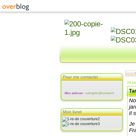
Pour me contacter :
29 ja
Tar
Mon adresse :
sabrigitte@hotmail.fr
No
jar
Mon livret
Il 
Je
Fr