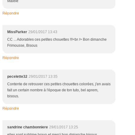
Malélé
Répondre
MissParker
29/01/2017 13:43
CC ... Adorables ces petites chouettes !!!<br /> Bon dimanche
Frimousse, Bisous
Répondre
pecelette32
29/01/2017 13:35
Contente de retrouver ces petites chouettes colorées, j'en avais
fait un certain nombre à l'époque de ton tuto, bel aprem,
bisous.
Répondre
sandrine chambonniere
29/01/2017 13:25
elles sont sublime bravo et merci bon dimanche bisous