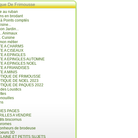
ique De Frimousse
e au ruban
ns en brodant
 à Points comptés
isine...
n Jardin...
... Animaux
.. Cuisine
mon métier
ITE A CHARMS
TE A CISEAUX
TE A EPINGLES
ITE A EPINGLES AUTOMNE
TE A EPINGLES NOEL
TE A FRIANDISES
TE A MINIS
UTIQUE DE FRIMOUSSE
UTIQUE DE NOEL 2023
UTIQUE DE PAQUES 2022
 des Loustics
ettes
nouilles
ins
ES PAGES
RILLES A VENDRE
its biscornus
hromes
bonheurs de brodeuse
coeurs 3D
LAINE ET PETITS SUJETS