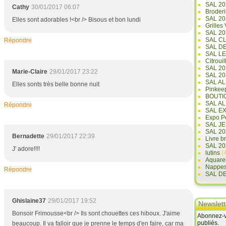
SAL 20
Cathy
30/01/2017 06:07
Broderi
SAL 2
Elles sont adorables !<br /> Bisous et bon lundi
Grilles
SAL 20
SAL C
Répondre
SAL D
SAL L
Citrouil
SAL 2
Marie-Claire
29/01/2017 23:22
SAL 20
SAL A
Elles sonts très belle bonne nuit
Pinkee
BOUTI
SAL A
Répondre
SAL E
Expo Pe
SAL JE
SAL 20
Bernadette
29/01/2017 22:39
Livre b
SAL 20
J' adore!!!!
lutins
(4
Aquare
Nappe
Répondre
SAL D
Ghislaine37
29/01/2017 19:52
Newslett
Bonsoir Frimousse<br /> Ils sont chouettes ces hiboux. J'aime
Abonnez-vo
publiés.
beaucoup. Il va falloir que je prenne le temps d'en faire, car ma