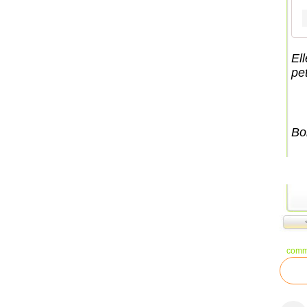
El
pet
Bo
comm