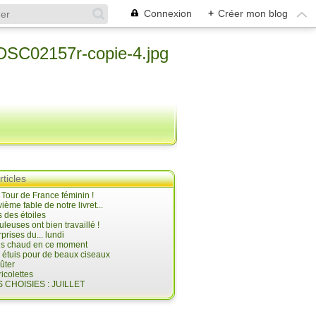
Connexion
+
Créer mon blog
rticles
e Tour de France féminin !
ième fable de notre livret...
 des étoiles
uleuses ont bien travaillé !
prises du... lundi
 très chaud en ce moment
s étuis pour de beaux ciseaux
oûter
icolettes
 CHOISIES : JUILLET