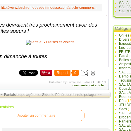
SAL A
SAL J
http://www.leschroniquesdefrimousse.com/article-comme-un-dimanche-118650086.html
SAL M
les devraient très prochainement avoir des
Catégor
ites soeurs !
Grilles
Divers
Exposi
Les lut
FEUTR
n dimanche à toutes
Pas-à-
Boites 
Art pos
leschr
SAL L
Repost
0
Demois
Trouss
Published by Frimousse
-
dans
FEUTRINE
SAL T
commenter cet article
…
Cousyb
SAL L
<< Fantaisies potagères et Sidonie
Pénélope dans le potager >>
Bourse
Dés
(18
JEU D
entaires
Sacs
(1
SAL C
Ajouter un commentaire
Broderi
Panier
SAL Ex
SAL JE