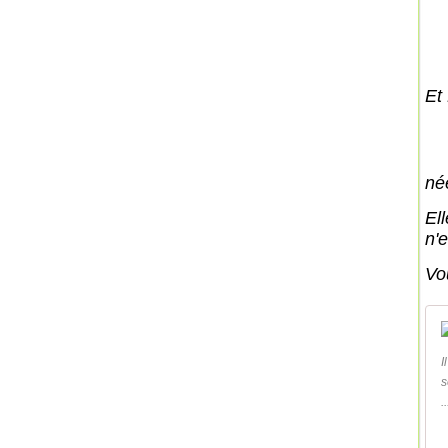
Et
né
El
n'
Vou
I
s
..