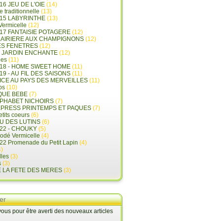
16 JEU DE L'OIE
(14)
e traditionnelle
(13)
015 LABYRINTHE
(13)
 Vermicelle
(12)
17 FANTAISIE POTAGERE
(12)
LAIRIERE AUX CHAMPIGNONS
(12)
ES FENETRES
(12)
E JARDIN ENCHANTE
(12)
les
(11)
018 - HOME SWEET HOME
(11)
19 - AU FIL DES SAISONS
(11)
LICE AU PAYS DES MERVEILLES
(11)
ps
(10)
QUE BEBE
(7)
LPHABET NICHOIRS
(7)
XPRESS PRINTEMPS ET PAQUES
(7)
tits coeurs
(6)
U DES LUTINS
(6)
22 - CHOUKY
(5)
rodé Vermicelle
(4)
22 Promenade du Petit Lapin
(4)
)
lles
(3)
s
(3)
E LA FETE DES MERES
(3)
er
us pour être averti des nouveaux articles