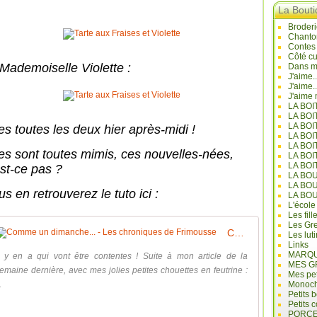
La Bout
Broderi
Chanto
Contes
Côté cu
 Mademoiselle Violette :
Dans mo
J'aime.
J'aime.
J'aime 
LA BO
LA BOI
LA BOI
es toutes les deux hier après-midi !
LA BO
LA BOI
les sont toutes mimis, ces nouvelles-nées,
LA BOI
LA BOI
est-ce pas ?
LA BO
LA BO
s en retrouverez le tuto ici :
LA BO
L'école
Les fill
Les Gre
Comme un dimanche... - Les chroniques de Frimousse
Les lut
Links
MARQU
l y en a qui vont être contentes ! Suite à mon article de la
MES G
emaine dernière, avec mes jolies petites chouettes en feutrine :
Mes pet
.
Monoc
Petits 
Petits 
PORCE