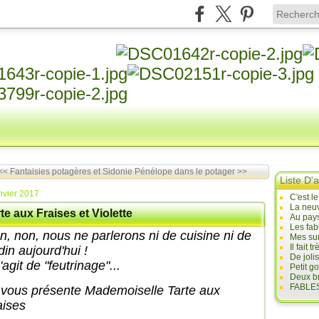
<< Fantaisies potagères et Sidonie
Pénélope dans le potager >>
Liste D'a
nvier 2017
C'est l
La neuv
te aux Fraises et Violette
Au pays
Les fab
n, non, nous ne parlerons ni de cuisine ni de
Mes sur
Il fait
din aujourd'hui !
De joli
s'agit de "feutrinage"...
Petit g
Deux br
FABLES
 vous présente Mademoiselle Tarte aux
aises