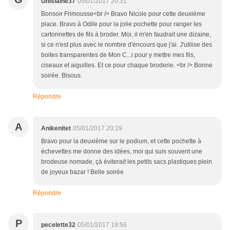
Ghislaine37
05/01/2017 20:31
Bonsoir Frimousse<br /> Bravo Nicole pour cette deuxième
place. Bravo à Odile pour la jolie pochette pour ranger les
cartonnettes de fils à broder. Moi, il m'en faudrait une dizaine,
si ce n'est plus avec le nombre d'encours que j'ai. J'utilise des
boites transparentes de Mon C...i pour y mettre mes fils,
ciseaux et aiguilles. Et ce pour chaque broderie. <br /> Bonne
soirée. Bisous.
Répondre
A
Anikenitet
05/01/2017 20:19
Bravo pour la deuxième sur le podium, et cette pochette à
échevettes me donne des idées, moi qui suis souvent une
brodeuse nomade, çà éviterait les petits sacs plastiques plein
de joyeux bazar ! Belle soirée
Répondre
P
pecelette32
05/01/2017 19:56