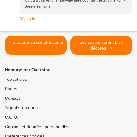
toujours trouver une nouvelle idée pour tes petits lutins.<br />
Bonne semaine
Répondre
< Broderie suisse et Sidonie
Les sapins seront bien
décorés ! >
Hébergé par Overblog
Top articles
Pages
Contact
Signaler un abus
C.G.U.
Cookies et données personnelles
Préférences cookies