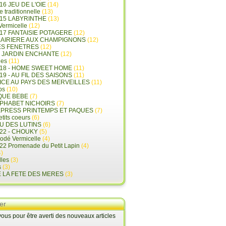
16 JEU DE L'OIE
(14)
e traditionnelle
(13)
015 LABYRINTHE
(13)
 Vermicelle
(12)
17 FANTAISIE POTAGERE
(12)
LAIRIERE AUX CHAMPIGNONS
(12)
ES FENETRES
(12)
E JARDIN ENCHANTE
(12)
les
(11)
018 - HOME SWEET HOME
(11)
19 - AU FIL DES SAISONS
(11)
LICE AU PAYS DES MERVEILLES
(11)
ps
(10)
QUE BEBE
(7)
LPHABET NICHOIRS
(7)
XPRESS PRINTEMPS ET PAQUES
(7)
tits coeurs
(6)
U DES LUTINS
(6)
22 - CHOUKY
(5)
rodé Vermicelle
(4)
22 Promenade du Petit Lapin
(4)
)
lles
(3)
s
(3)
E LA FETE DES MERES
(3)
er
us pour être averti des nouveaux articles