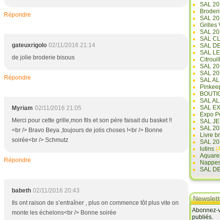
SAL 20
Broderi
Répondre
SAL 2
Grilles
SAL 20
SAL C
gateuxrigolo
02/11/2016 21:14
SAL D
SAL L
de jolie broderie bisous
Citrouil
SAL 2
SAL 20
Répondre
SAL A
Pinkee
BOUTI
SAL A
SAL E
Myriam
02/11/2016 21:05
Expo Pe
Merci pour cette grille,mon fils et son père faisait du basket !!
SAL JE
SAL 20
<br /> Bravo Beya ,toujours de jolis choses !<br /> Bonne
Livre b
soirée<br /> Schmutz
SAL 20
lutins
(4
Aquare
Répondre
Nappe
SAL D
babeth
02/11/2016 20:43
Newslett
Ils ont raison de s’entraîner , plus on commence tôt plus vite on
Abonnez-vo
monte les échelons<br /> Bonne soirée
publiés.