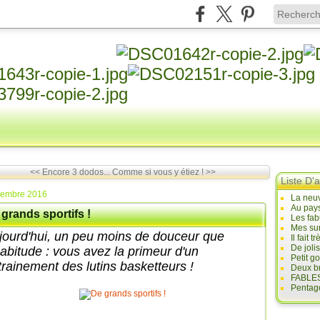
<< Encore 3 dodos...
Comme si vous y étiez ! >>
Liste D'a
vembre 2016
La neuv
Au pays
grands sportifs !
Les fab
Mes sur
jourd'hui, un peu moins de douceur que
Il fait
De joli
habitude : vous avez la primeur d'un
Petit g
trainement des lutins basketteurs !
Deux br
FABLES
Pentago