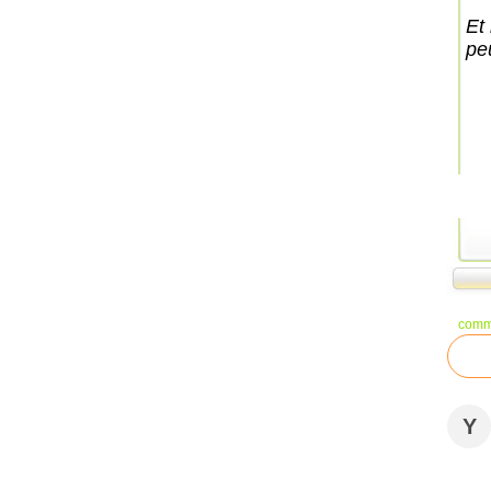
Et
pe
comm
Y