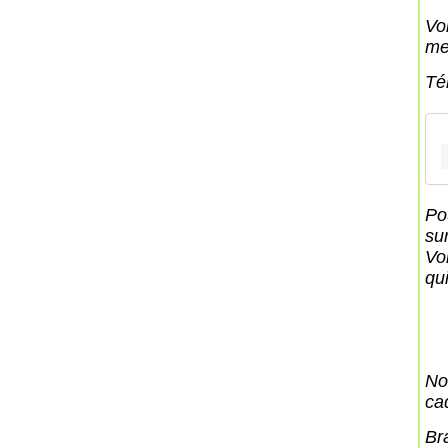
Voi
me
Té
Po
su
Vo
qui
No
ca
Br