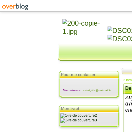
Pour me contacter :
2 no
De 
Mon adresse :
sabrigitte@hotmail.fr
Au
d'
Mon livret
en