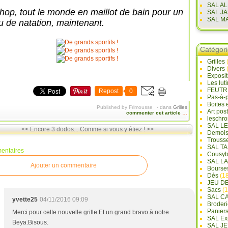
SAL A
 hop, tout le monde en maillot de bain pour un
SAL J
SAL M
u de natation, maintenant.
Catégor
Grilles
Divers
Exposi
Les lut
FEUTR
Repost
0
Pas-à-
Boites 
Published by Frimousse
-
dans
Grilles
Art pos
commenter cet article
…
leschr
SAL L
<< Encore 3 dodos...
Comme si vous y étiez ! >>
Demois
Trouss
SAL T
entaires
Cousyb
SAL L
Ajouter un commentaire
Bourse
Dés
(18
JEU D
Sacs
(1
SAL C
yvette25
04/11/2016 09:09
Broderi
Panier
Merci pour cette nouvelle grille.Et un grand bravo à notre
SAL Ex
Beya.Bisous.
SAL JE