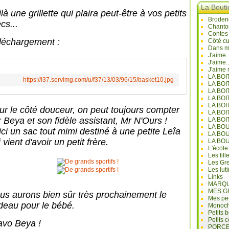
La Bout
là une grillette qui plaira peut-être à vos petits
Broderi
cs...
Chanto
Contes
léchargement :
Côté cu
Dans mo
J'aime.
J'aime.
J'aime 
LA BO
https://i37.servimg.com/u/f37/13/03/96/15/basket10.jpg
LA BOI
LA BOI
LA BO
LA BOI
ur le côté douceur, on peut toujours compter
LA BOI
r Beya et son fidèle assistant, Mr N'Ours !
LA BOI
LA BO
ici un sac tout mimi destiné à une petite Leîa
LA BO
 vient d'avoir un petit frère.
LA BO
L'école
Les fill
Les Gre
Les lut
Links
MARQU
MES G
us aurons bien sûr très prochainement le
Mes pet
deau pour le bébé.
Monoc
Petits 
Petits 
avo Beya !
PORCE