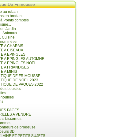
ique De Frimousse
e au ruban
ns en brodant
 à Points comptés
isine...
n Jardin...
... Animaux
.. Cuisine
mon métier
ITE A CHARMS
TE A CISEAUX
TE A EPINGLES
ITE A EPINGLES AUTOMNE
TE A EPINGLES NOEL
TE A FRIANDISES
TE A MINIS
UTIQUE DE FRIMOUSSE
UTIQUE DE NOEL 2023
UTIQUE DE PAQUES 2022
 des Loustics
ettes
nouilles
ins
ES PAGES
RILLES A VENDRE
its biscornus
hromes
bonheurs de brodeuse
coeurs 3D
LAINE ET PETITS SUJETS