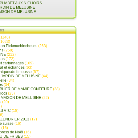
LPHABET AUX NICHOIRS
ARDIN DE MELUSINE
AISON DE MELUSINE
ies
(1146)
(1023)
tion Pickmachinchoses
(263)
ins
(258)
INE
(212)
pas
(172)
et cartonnages
(169)
tal et échanges
(63)
oniquesdefrimousse
(57)
E JARDIN DE MELUSINE
(44)
elle
(34)
es
(34)
ABLIER DE MAMIE CONFITURE
(28)
locs
(23)
A MAISON DE MELUSINE
(22)
s
(20)
)
ES ATC
(18)
8)
ALENDRIER 2013
(17)
e suisse
(16)
s
(16)
press de Noël
(16)
U DE FRISES
(15)