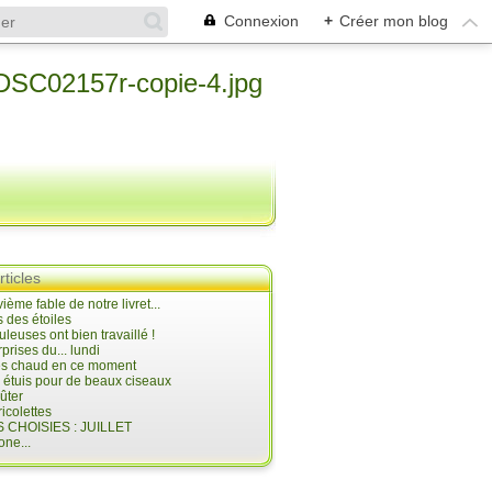
Connexion
+
Créer mon blog
rticles
ième fable de notre livret...
 des étoiles
uleuses ont bien travaillé !
prises du... lundi
 très chaud en ce moment
s étuis pour de beaux ciseaux
oûter
icolettes
 CHOISIES : JUILLET
ne...