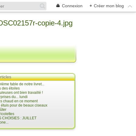
Connexion
+
Créer mon blog
rticles
ième fable de notre livret...
 des étoiles
uleuses ont bien travaillé !
prises du... lundi
 très chaud en ce moment
s étuis pour de beaux ciseaux
oûter
icolettes
 CHOISIES : JUILLET
ne...