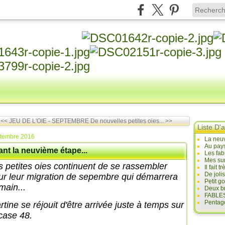
<< JEU DE L'OIE - SEPTEMBRE
De nouvelles petites oies... >>
Liste D'a
ptembre 2016
La neuv
Au pays
nt la neuvième étape...
Les fab
Mes sur
s petites oies continuent de se rassembler
Il fait
De joli
ur leur migration de sepembre qui démarrera
Petit g
main...
Deux br
FABLES
Pentago
tine se réjouit d'être arrivée juste à temps sur
 case 48.