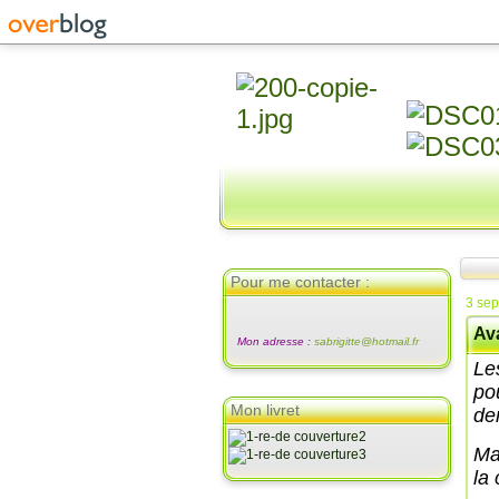
Pour me contacter :
3 se
Ava
Mon adresse :
sabrigitte@hotmail.fr
Le
po
Mon livret
de
Mar
la