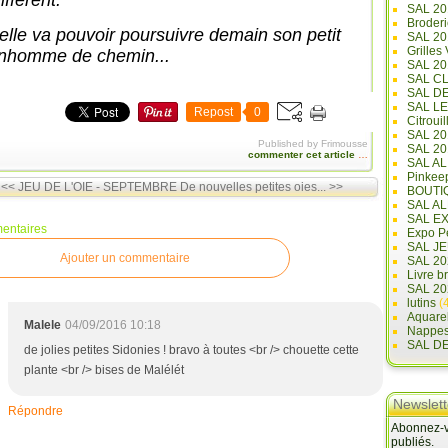
ifférent.
SAL 20
Broderi
 elle va pouvoir poursuivre demain son petit
SAL 2
Grilles
nhomme de chemin...
SAL 20
SAL C
SAL D
SAL L
Repost
0
Citrouil
SAL 2
Published by Frimousse
SAL 20
commenter cet article
…
SAL A
Pinkee
<< JEU DE L'OIE - SEPTEMBRE
De nouvelles petites oies... >>
BOUTI
SAL A
SAL E
entaires
Expo Pe
SAL JE
Ajouter un commentaire
SAL 20
Livre b
SAL 20
lutins
(4
Aquare
Malele
04/09/2016 10:18
Nappe
SAL D
de jolies petites Sidonies ! bravo à toutes <br /> chouette cette
plante <br /> bises de Malélét
Newslett
Répondre
Abonnez-vo
publiés.