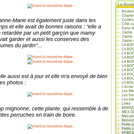
La Bout
Broderi
Chanto
anne-Marie est également juste dans les
Contes
Côté cu
mps et elle avait de bonnes raisons : "elle a
Dans mo
é retardée par un petit garçon que mamy
J'aime.
J'aime.
vait garder et aussi les conserves des
J'aime 
gumes du jardin"...
LA BO
LA BOI
LA BOI
LA BO
LA BOI
LA BOI
LA BOI
LA BO
lle aussi est à jour et elle m'a envoyé de bien
LA BO
ies photos :
LA BO
L'école
Les fill
Les Gre
Les lut
Links
op mignonne, cette plante, qui ressemble à de
MARQU
MES G
tites perruches en train de boire.
Mes pet
Monoc
Petits 
Petits 
PORCE