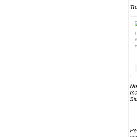
Tr
L
f
t
No
ma
Si
Pe