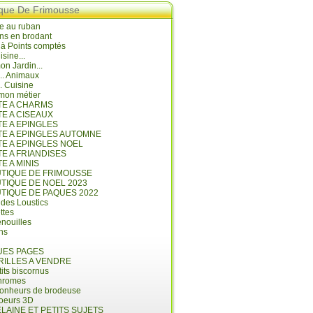
ique De Frimousse
e au ruban
ns en brodant
 à Points comptés
isine...
n Jardin...
... Animaux
.. Cuisine
mon métier
ITE A CHARMS
TE A CISEAUX
TE A EPINGLES
ITE A EPINGLES AUTOMNE
TE A EPINGLES NOEL
TE A FRIANDISES
TE A MINIS
UTIQUE DE FRIMOUSSE
UTIQUE DE NOEL 2023
UTIQUE DE PAQUES 2022
 des Loustics
ettes
nouilles
ins
ES PAGES
RILLES A VENDRE
its biscornus
hromes
bonheurs de brodeuse
coeurs 3D
LAINE ET PETITS SUJETS