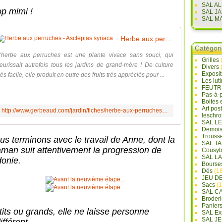
SAL A
op mimi !
SAL J
SAL M
Herbe aux perruches - Asclepias syriaca
Catégor
'herbe aux perruches est une plante vivace sans souci, qui
Grilles
leurissait autrefois tous les jardins de grand-mère ! De culture
Divers
Exposi
rès facile, elle produit en outre des fruits très appréciés pour ...
Les lut
FEUTR
Pas-à-
Boites 
Art pos
http://www.gerbeaud.com/jardin/fiches/herbe-aux-perruches-asclepias-cornuti.php
leschr
SAL L
Demois
Trouss
us terminons avec le travail de Anne, dont la
SAL T
man suit attentivement la progression de
Cousyb
SAL L
donie.
Bourse
Dés
(18
JEU D
Sacs
(1
SAL C
Broderi
Panier
tits ou grands, elle ne laisse personne
SAL Ex
SAL JE