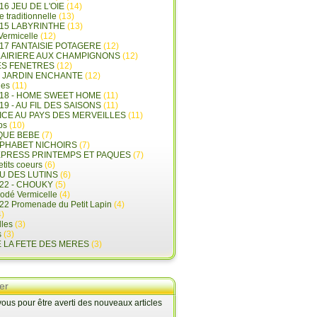
16 JEU DE L'OIE
(14)
e traditionnelle
(13)
015 LABYRINTHE
(13)
 Vermicelle
(12)
17 FANTAISIE POTAGERE
(12)
LAIRIERE AUX CHAMPIGNONS
(12)
ES FENETRES
(12)
E JARDIN ENCHANTE
(12)
les
(11)
018 - HOME SWEET HOME
(11)
19 - AU FIL DES SAISONS
(11)
LICE AU PAYS DES MERVEILLES
(11)
ps
(10)
QUE BEBE
(7)
LPHABET NICHOIRS
(7)
XPRESS PRINTEMPS ET PAQUES
(7)
tits coeurs
(6)
U DES LUTINS
(6)
22 - CHOUKY
(5)
rodé Vermicelle
(4)
22 Promenade du Petit Lapin
(4)
)
lles
(3)
s
(3)
E LA FETE DES MERES
(3)
er
us pour être averti des nouveaux articles