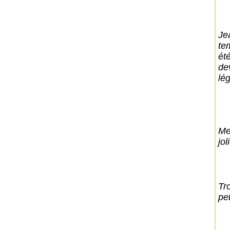
Je
te
ét
de
lé
Me
jol
Tr
pe