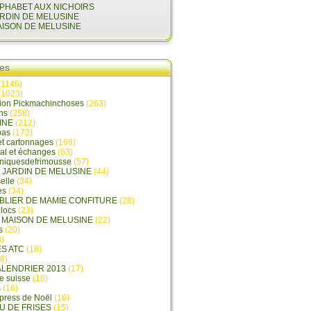
LPHABET AUX NICHOIRS
ARDIN DE MELUSINE
AISON DE MELUSINE
ies
(1146)
(1023)
tion Pickmachinchoses
(263)
ins
(258)
INE
(212)
pas
(172)
et cartonnages
(169)
tal et échanges
(63)
oniquesdefrimousse
(57)
E JARDIN DE MELUSINE
(44)
elle
(34)
es
(34)
ABLIER DE MAMIE CONFITURE
(28)
locs
(23)
A MAISON DE MELUSINE
(22)
s
(20)
)
ES ATC
(18)
8)
ALENDRIER 2013
(17)
e suisse
(16)
s
(16)
press de Noël
(16)
U DE FRISES
(15)