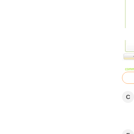
comm
C