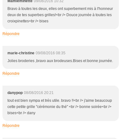
Mamieminette
09/08/2016 10:32
Bravo à toutes les deux, elles ont superbement mis à l'honneur
deux de tes superbes grilles!<br /> Douce journée à toutes les
croixpinettes<br /> bises
Répondre
marie-christine
09/08/2016 08:35
Jolies broderies ,bravo aux brodeuses.Bises et bonne journée.
Répondre
danypop
08/08/2016 20:21
tout est bien sympa et trés utile. bravo !!<br /> j'aime beaucoup
cette petite grille "cérémonie du thé" <br /> bonne soirée<br />
bises<br /> dany
Répondre