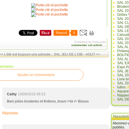
SAL 20
Broderi
SAL 2
Grilles
SAL 20
SAL C
SAL D
SAL L
Repost
0
Citrouil
SAL 2
Published by Frimousse
SAL 20
commenter cet article
…
SAL A
Pinkee
<< L'été est toujours une période...
SAL JEU DE L'OIE - AOUT >>
BOUTI
SAL A
SAL E
entaires
Expo Pe
SAL JE
Ajouter un commentaire
SAL 20
Livre b
SAL 20
lutins
(4
Aquare
Cathy
10/08/2016 06:53
Nappe
SAL D
Bien jolies broderies et finitions, bravo !<br /> Bisous
Répondre
Newslett
Abonnez-vo
publiés.