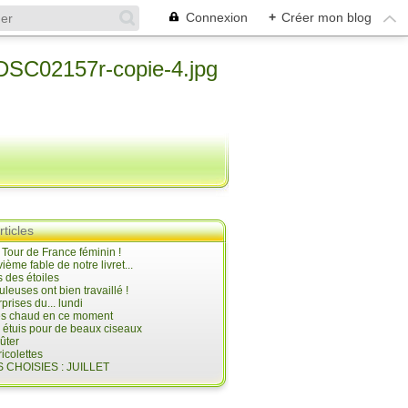
Connexion
+
Créer mon blog
rticles
e Tour de France féminin !
ième fable de notre livret...
 des étoiles
uleuses ont bien travaillé !
prises du... lundi
 très chaud en ce moment
s étuis pour de beaux ciseaux
oûter
icolettes
 CHOISIES : JUILLET