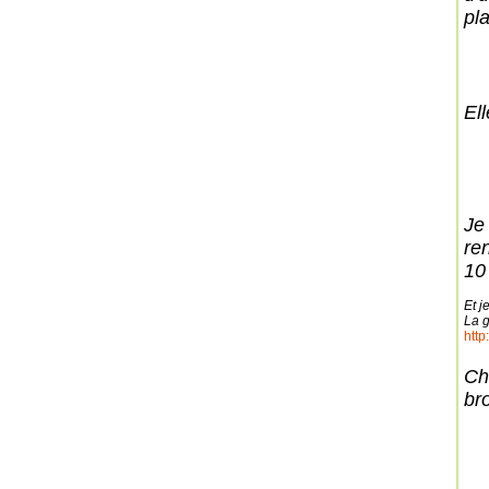
pla
Ell
Je
re
10
Et j
La g
http
Chr
br