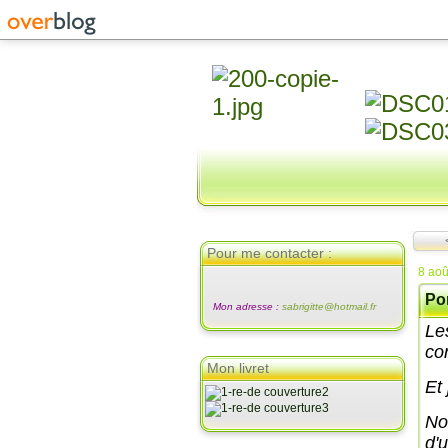
Pour me contacter :
8 aoû
Por
Mon adresse :
sabrigitte@hotmail.fr
Le
con
Mon livret
Et 
No
d'