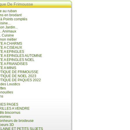
ique De Frimousse
e au ruban
ns en brodant
 à Points comptés
isine...
n Jardin...
... Animaux
.. Cuisine
mon métier
ITE A CHARMS
TE A CISEAUX
TE A EPINGLES
ITE A EPINGLES AUTOMNE
TE A EPINGLES NOEL
TE A FRIANDISES
TE A MINIS
UTIQUE DE FRIMOUSSE
UTIQUE DE NOEL 2023
UTIQUE DE PAQUES 2022
 des Loustics
ettes
nouilles
ins
ES PAGES
RILLES A VENDRE
its biscornus
hromes
bonheurs de brodeuse
coeurs 3D
LAINE ET PETITS SUJETS