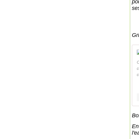
po
se
Gri
C
c
c
Bo
En
l'