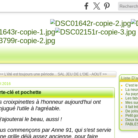
<< L'été est toujours une période...
SAL JEU DE L'OIE - AOUT >>
Liste D'a
t 2016
C'est l
La neuv
te-clé et pochette
Au pays
Les fab
s croixpinettes à l'honneur aujourd'hui ont
Mes sur
Il fait
jugué l'utile à l'agréable.
De joli
Petit g
j'ajouterai le beau, aussi !
Deux br
FABLES
us commençons par Anne 91, qui s'est servie
une grille déjà assez ancienne, pour faire