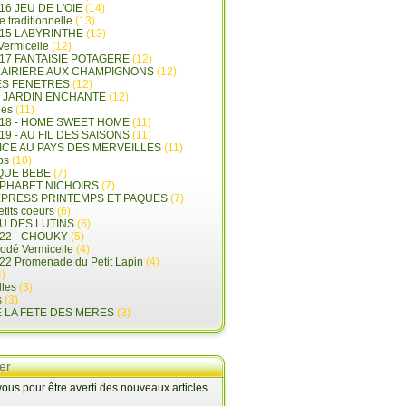
16 JEU DE L'OIE
(14)
e traditionnelle
(13)
015 LABYRINTHE
(13)
 Vermicelle
(12)
17 FANTAISIE POTAGERE
(12)
LAIRIERE AUX CHAMPIGNONS
(12)
ES FENETRES
(12)
E JARDIN ENCHANTE
(12)
les
(11)
018 - HOME SWEET HOME
(11)
19 - AU FIL DES SAISONS
(11)
LICE AU PAYS DES MERVEILLES
(11)
ps
(10)
QUE BEBE
(7)
LPHABET NICHOIRS
(7)
XPRESS PRINTEMPS ET PAQUES
(7)
tits coeurs
(6)
U DES LUTINS
(6)
22 - CHOUKY
(5)
rodé Vermicelle
(4)
22 Promenade du Petit Lapin
(4)
)
lles
(3)
s
(3)
E LA FETE DES MERES
(3)
er
us pour être averti des nouveaux articles