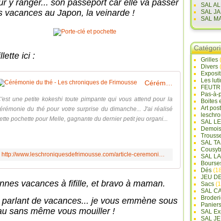
ur y ranger... son passeport car elle va passer
SAL A
s vacances au Japon, la veinarde !
SAL J
SAL M
Catégor
llette ici :
Grilles
Divers
Exposi
Les lut
Cérémonie du thé - Les chroniques de Frimousse
FEUTR
Pas-à-
'est une petite kokeshi toute pimpante qui vous attend pour la
Boites 
Art pos
érémonie du thé pour votre surprise du dimanche... J'ai réalisé
leschr
ette pochette pour Melle, gagnante du dernier petit jeu organi...
SAL L
Demois
Trouss
SAL T
Cousyb
http://www.leschroniquesdefrimousse.com/article-ceremonie-du-the-110706812.html
SAL L
Bourse
Dés
(18
JEU D
nnes vacances à fifille, et bravo à maman.
Sacs
(1
SAL C
Broderi
 parlant de vacances... je vous emmène sous
Panier
eau sans même vous mouiller !
SAL Ex
SAL JE