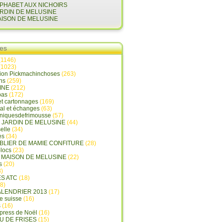
LPHABET AUX NICHOIRS
ARDIN DE MELUSINE
AISON DE MELUSINE
ies
(1146)
(1023)
tion Pickmachinchoses
(263)
ins
(259)
INE
(212)
pas
(172)
et cartonnages
(169)
tal et échanges
(63)
oniquesdefrimousse
(57)
E JARDIN DE MELUSINE
(44)
elle
(34)
es
(34)
ABLIER DE MAMIE CONFITURE
(28)
locs
(23)
A MAISON DE MELUSINE
(22)
s
(20)
)
ES ATC
(18)
8)
ALENDRIER 2013
(17)
e suisse
(16)
s
(16)
press de Noël
(16)
U DE FRISES
(15)