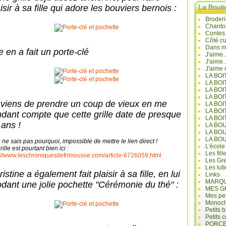
isir à sa fille qui adore les bouviers bernois :
La Bout
Broderi
Chanto
Contes
Côté cu
Dans mo
e en a fait un porte-clé
J'aime.
J'aime.
J'aime 
LA BO
LA BOI
LA BOI
LA BO
 viens de prendre un coup de vieux en me
LA BOI
LA BOI
ndant compte que cette grille date de presque
LA BOI
 ans !
LA BO
LA BO
LA BO
e ne sais pas pourquoi, impossible de mettre le lien direct !
L'école
rille est pourtant bien ici :
Les fill
://www.leschroniquesdefrimousse.com/article-6726059.html
Les Gre
Les lut
istine a également fait plaisir à sa fille, en lui
Links
MARQU
odant une jolie pochette "Cérémonie du thé" :
MES G
Mes pet
Monoc
Petits 
Petits 
PORCE