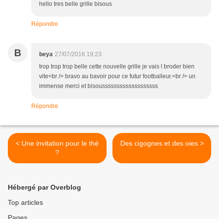
hello tres belle grille bisous
Répondre
B
beya
27/07/2016 19:23
trop trop trop belle cette nouvelle grille je vais l broder bien
vite<br /> bravo au bavoir pour ce futur footballeur.<br /> un
immense merci et bisousssssssssssssssssss
Répondre
< Une invitation pour le thé
Des cigognes et des oies >
?
Hébergé par Overblog
Top articles
Pages